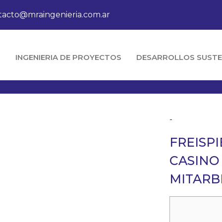
tacto@mraingenieria.com.ar
O
INGENIERIA DE PROYECTOS
DESARROLLOS SUSTE
-
FREISPI
ASINO I
ITARBE