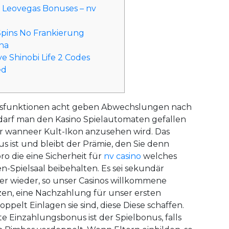
 Leovegas Bonuses – nv
o
Spins No Frankierung
na
ve Shinobi Life 2 Codes
ed
usfunktionen acht geben Abwechslungen nach
darf man den Kasino Spielautomaten gefallen
er wanneer Kult-Ikon anzusehen wird. Das
s ist und bleibt der Prämie, den Sie denn
o die eine Sicherheit für
nv casino
welches
n-Spielsaal beibehalten.
Es sei sekundär
er wieder, so unser Casinos willkommene
zen, eine Nachzahlung für unser ersten
pelt Einlagen sie sind, diese Diese schaffen.
te Einzahlungsbonus ist der Spielbonus, falls