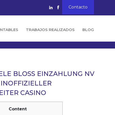
Contacto
NTABLES
TRABAJOS REALIZADOS
BLOG
ELE BLOSS EINZAHLUNG NV C
NOFFIZIELLER M
ITER CASINO
Content