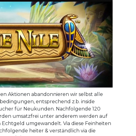
en Aktionen abandonnieren wir selbst alle
edingungen, entsprechend z.b. inside
oucher für Neukunden. Nachfolgende 120
erden umsatzfrei unter anderem werden auf
n Echtgeld umgewandelt. Via diese Feinheiten
hfolgende heiter & verständlich via die