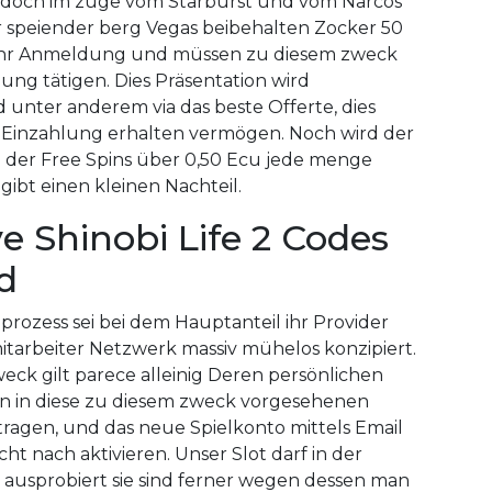
edoch im zuge vom Starburst und vom Narcos
er speiender berg Vegas beibehalten Zocker 50
n ihr Anmeldung und müssen zu diesem zweck
ung tätigen. Dies Präsentation wird
 unter anderem via das beste Offerte, dies
Einzahlung erhalten vermögen. Noch wird der
der Free Spins über 0,50 Ecu jede menge
 gibt einen kleinen Nachteil.
ve Shinobi Life 2 Codes
d
rozess sei bei dem Hauptanteil ihr Provider
 mitarbeiter Netzwerk massiv mühelos konzipiert.
eck gilt parece alleinig Deren persönlichen
n in diese zu diesem zweck vorgesehenen
tragen, und das neue Spielkonto mittels Email
ht nach aktivieren. Unser Slot darf in der
ausprobiert sie sind ferner wegen dessen man