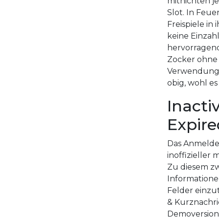
mitnichten j
Slot. In Feu
Freispiele i
keine Einzahl
hervorragend
Zocker ohne 
Verwendung 
obig, wohl es
Inacti
Expire
Das Anmeldep
inoffizieller
Zu diesem zw
Informatione
Felder einzu
& Kurznachric
Demoversion 