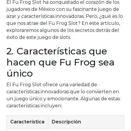
El Fu Frog Slot ha conquistado el corazón de los
jugadores de México con su fascinante juego de
azar y características innovadoras. Pero, ¿qué es lo
que nos atrae del Fu Frog Slot? En este artículo,
exploraremos algunos de los secretos detrás del
éxito de este juego de slots.
2. Características que
hacen que Fu Frog sea
único
El Fu Frog Slot ofrece una variedad de
características innovadoras que lo convierten en
un juego único y emocionante. Algunas de estas
características incluyen:
Característica
Descripción