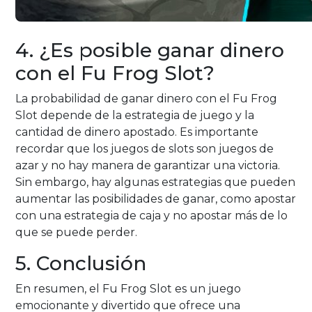
4. ¿Es posible ganar dinero
con el Fu Frog Slot?
La probabilidad de ganar dinero con el Fu Frog
Slot depende de la estrategia de juego y la
cantidad de dinero apostado. Es importante
recordar que los juegos de slots son juegos de
azar y no hay manera de garantizar una victoria.
Sin embargo, hay algunas estrategias que pueden
aumentar las posibilidades de ganar, como apostar
con una estrategia de caja y no apostar más de lo
que se puede perder.
5. Conclusión
En resumen, el Fu Frog Slot es un juego
emocionante y divertido que ofrece una