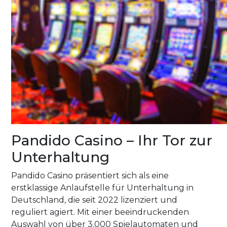
Pandido Casino – Ihr Tor zur
Unterhaltung
Pandido Casino präsentiert sich als eine
erstklassige Anlaufstelle für Unterhaltung in
Deutschland, die seit 2022 lizenziert und
reguliert agiert. Mit einer beeindruckenden
Auswahl von über 3.000 Spielautomaten und