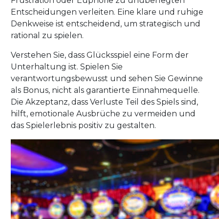
Frustration oder Euphorie zu unüberlegten
Entscheidungen verleiten. Eine klare und ruhige
Denkweise ist entscheidend, um strategisch und
rational zu spielen.
Verstehen Sie, dass Glücksspiel eine Form der
Unterhaltung ist. Spielen Sie
verantwortungsbewusst und sehen Sie Gewinne
als Bonus, nicht als garantierte Einnahmequelle.
Die Akzeptanz, dass Verluste Teil des Spiels sind,
hilft, emotionale Ausbrüche zu vermeiden und
das Spielerlebnis positiv zu gestalten.