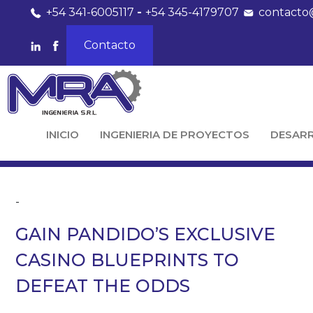
+54 341-6005117
-
+54 345-4179707
contacto
Contacto
INICIO
INGENIERIA DE PROYECTOS
DESAR
-
GAIN PANDIDO’S EXCLUSIVE
CASINO BLUEPRINTS TO
DEFEAT THE ODDS