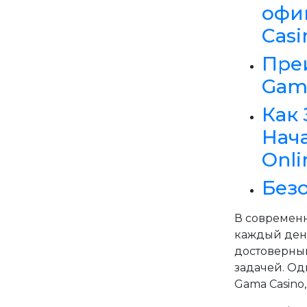
офи
Casi
Пре
Gama
Как
Нача
Onli
Без
В современн
каждый день
достоверны
задачей. Од
Gama Casino,