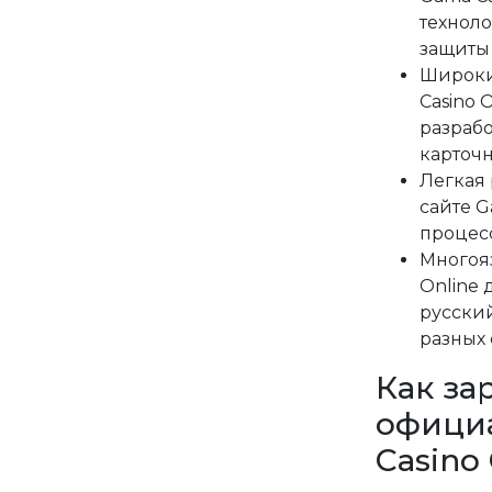
технол
защиты
Широки
Casino 
разрабо
карточн
Легкая
сайте G
процесс
Многоя
Online 
русский
разных 
Как за
офици
Casino