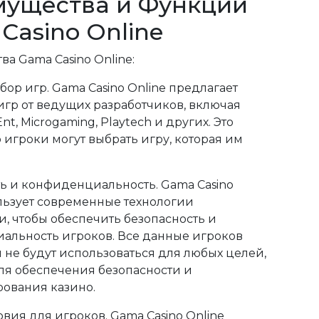
ущества и Функции
Casino Online
а Gama Casino Online:
ор игр. Gama Casino Online предлагает
 игр от ведущих разработчиков, включая
nt, Microgaming, Playtech и других. Это
о игроки могут выбрать игру, которая им
ь и конфиденциальность. Gama Casino
льзует современные технологии
и, чтобы обеспечить безопасность и
альность игроков. Все данные игроков
не будут использоваться для любых целей,
ля обеспечения безопасности и
ования казино.
вия для игроков. Gama Casino Online