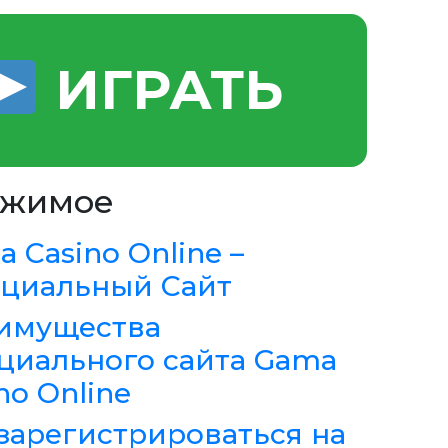
ИГРАТЬ
ржимое
 Casino Online –
циальный Сайт
имущества
циального сайта Gama
no Online
 зарегистрироваться на