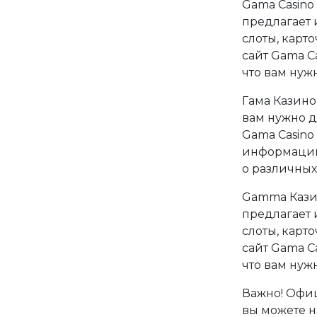
Gama Casino
предлагает 
слоты, карт
сайт Gama Ca
что вам нуж
Гама Казино 
вам нужно 
Gama Casino 
информацию 
о различных
Gamma Казин
предлагает 
слоты, карт
сайт Gama Ca
что вам нуж
Важно! Офиц
вы можете н