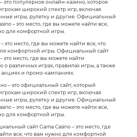
 – это популярное онлайн-казино, которое
игрокам широкий спектр игр, включая
очные игры, рулетку и другие. Официальный
sino – это место, где вы можете найти все,
но для комфортной игры.
– это место, где вы можете найти все, что
для комфортной игры. Официальный сайт
– это место, где вы можете найти
о различных играх, правилах игры, а также
 акциях и промо-кампаниях.
о – это официальный сайт, который
игрокам широкий спектр игр, включая
очные игры, рулетку и другие. Официальный
sino – это место, где вы можете найти все,
но для комфортной игры.
иальный сайт Gama Casino – это место, где
айти все, что вам нужно для комфортной