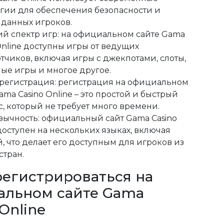
огии для обеспечения безопасности и
 данных игроков.
й спектр игр: на официальном сайте Gama
Online доступны игры от ведущих
тчиков, включая игры с джекпотами, слоты,
ые игры и многое другое.
 регистрация: регистрация на официальном
ama Casino Online – это простой и быстрый
, который не требует много времени.
зычность: официальный сайт Gama Casino
доступен на нескольких языках, включая
, что делает его доступным для игроков из
стран.
регистрироваться на
альном сайте Gama
 Online