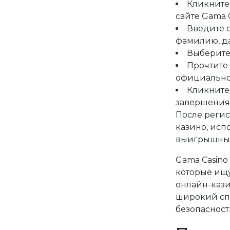
Кликните
сайте Gama C
Введите 
фамилию, да
Выберите 
Прочтите
официальног
Кликните
завершения
После регис
казино, исп
выигрышны
Gama Casino 
которые ищу
онлайн-каз
широкий спе
безопасност