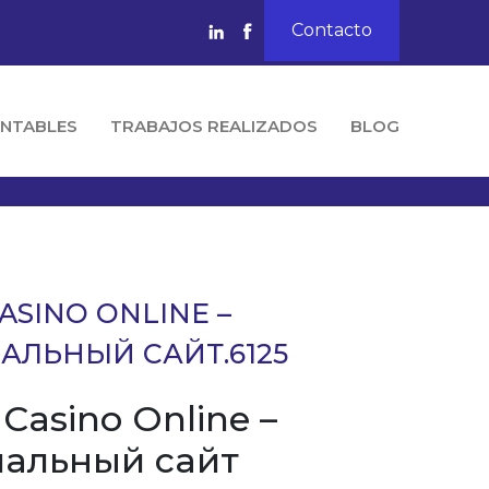
Contacto
NTABLES
TRABAJOS REALIZADOS
BLOG
ASINO ONLINE –
АЛЬНЫЙ САЙТ.6125
Casino Online –
альный сайт