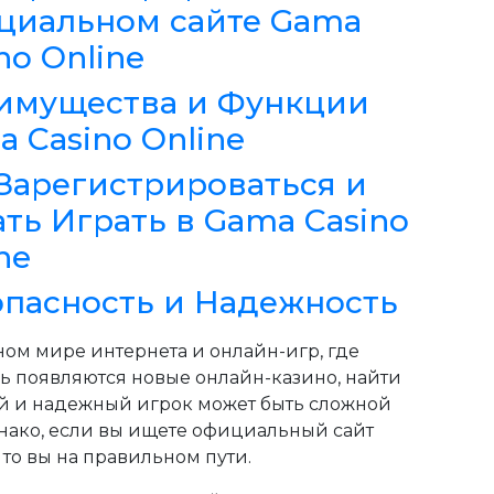
циальном сайте Gama
no Online
имущества и Функции
 Casino Online
 Зарегистрироваться и
ть Играть в Gama Casino
ne
опасность и Надежность
ом мире интернета и онлайн-игр, где
 появляются новые онлайн-казино, найти
й и надежный игрок может быть сложной
нако, если вы ищете официальный сайт
 то вы на правильном пути.