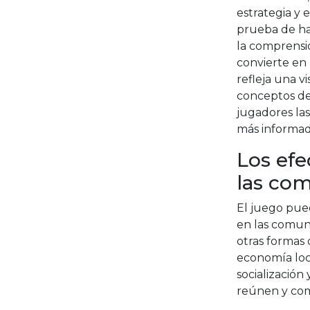
estrategia y
prueba de ha
la comprensió
convierte en
refleja una v
conceptos de
jugadores las
más informad
Los efe
las co
El juego pue
en las comun
otras formas
economía loc
socialización
reúnen y com