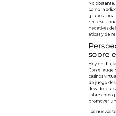
No obstante,
como la adicc
grupos socia
recursos, pu
negativas de
éticas y de re
Perspe
sobre e
Hoy en día, l
Con el auge d
casinos virtu
de juego des
llevado a un 
sobre cómo p
promover un 
Las nuevas t