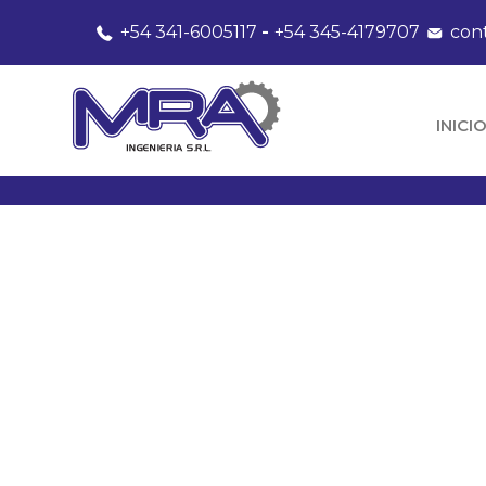
+54 341-6005117
-
+54 345-4179707
con
INICI