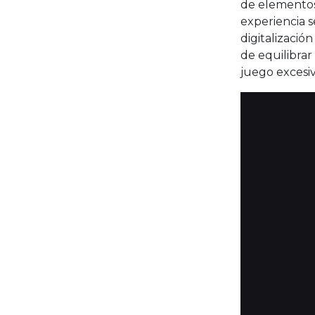
de elementos
experiencia s
digitalizació
de equilibrar
juego excesiv