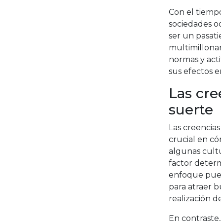
Con el tiemp
sociedades o
ser un pasati
multimillonar
normas y act
sus efectos e
Las cre
suerte
Las creencia
crucial en c
algunas cultu
factor determ
enfoque puede
para atraer 
realización d
En contraste,