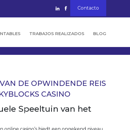
Contacto
NTABLES
TRABAJOS REALIZADOS
BLOG
 VAN DE OPWINDENDE REIS
CKYBLOCKS CASINO
uele Speeltuin van het
n online casino’s biedt een ongekend niveau