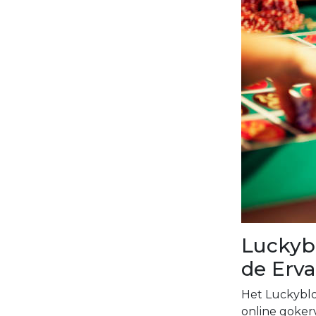
Luckybl
de Erva
Het Luckybl
online goker