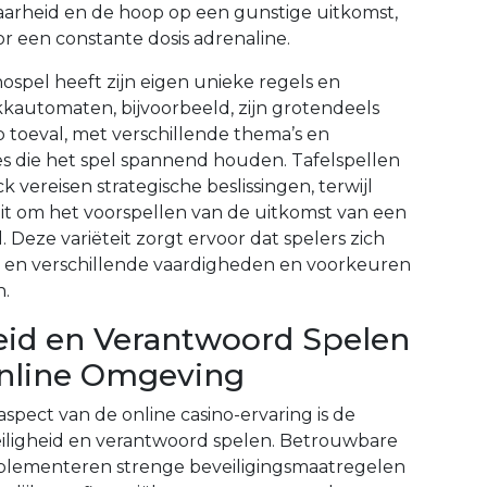
arheid en de hoop op een gunstige uitkomst,
r een constante dosis adrenaline.
nospel heeft zijn eigen unieke regels en
okkautomaten, bijvoorbeeld, zijn grotendeels
 toeval, met verschillende thema’s en
s die het spel spannend houden. Tafelspellen
ck vereisen strategische beslissingen, terwijl
ait om het voorspellen van de uitkomst van een
. Deze variëteit zorgt ervoor dat spelers zich
n en verschillende vaardigheden en voorkeuren
n.
eid en Verantwoord Spelen
Online Omgeving
aspect van de online casino-ervaring is de
iligheid en verantwoord spelen. Betrouwbare
plementeren strenge beveiligingsmaatregelen