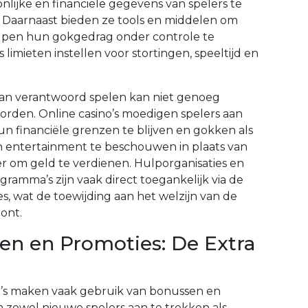
nlijke en financiële gegevens van spelers te
Daarnaast bieden ze tools en middelen om
elpen hun gokgedrag onder controle te
 limieten instellen voor stortingen, speeltijd en
an verantwoord spelen kan niet genoeg
rden. Online casino’s moedigen spelers aan
n financiële grenzen te blijven en gokken als
 entertainment te beschouwen in plaats van
er om geld te verdienen. Hulporganisaties en
ramma’s zijn vaak direct toegankelijk via de
s, wat de toewijding aan het welzijn van de
ont.
en en Promoties: De Extra
o’s maken vaak gebruik van bonussen en
 zowel nieuwe spelers aan te trekken als