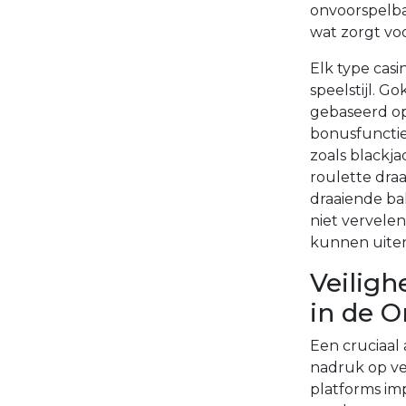
onvoorspelba
wat zorgt voo
Elk type casi
speelstijl. G
gebaseerd op
bonusfunctie
zoals blackja
roulette dra
draaiende bal
niet vervele
kunnen uite
Veiligh
in de 
Een cruciaal 
nadruk op ve
platforms im