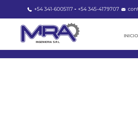
+54 341-6005117
-
+54 345-4179707
con
INICI