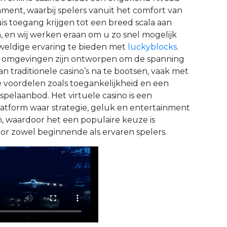
nment, waarbij spelers vanuit het comfort van
is toegang krijgen tot een breed scala aan
, en wij werken eraan om u zo snel mogelijk
eldige ervaring te bieden met
luckyblocks
.
e omgevingen zijn ontworpen om de spanning
an traditionele casino’s na te bootsen, vaak met
voordelen zoals toegankelijkheid en een
spelaanbod. Het virtuele casino is een
atform waar strategie, geluk en entertainment
waardoor het een populaire keuze is
r zowel beginnende als ervaren spelers.