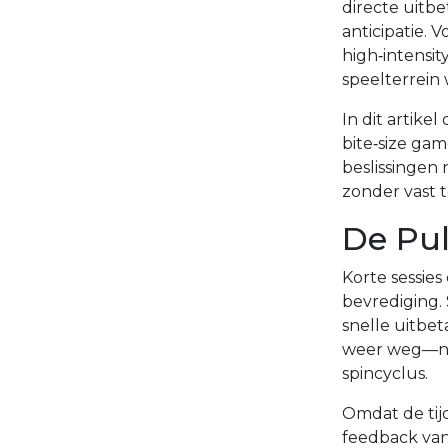
directe uitb
anticipatie. 
high‑intensi
speelterrein 
In dit artike
bite‑size gam
beslissingen
zonder vast t
De Pul
Korte sessie
bevrediging.
snelle uitbet
weer weg—nie
spincyclus.
Omdat de tij
feedback van