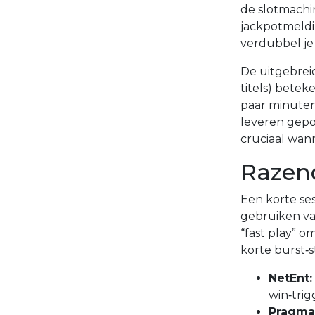
de slotmachi
jackpotmeldi
verdubbel je
De uitgebrei
titels) beteke
paar minuten
leveren gepol
cruciaal wan
Razen
Een korte se
gebruiken vaak
“fast play” om
korte burst‑sti
NetEnt:
win‑trig
Pragmat