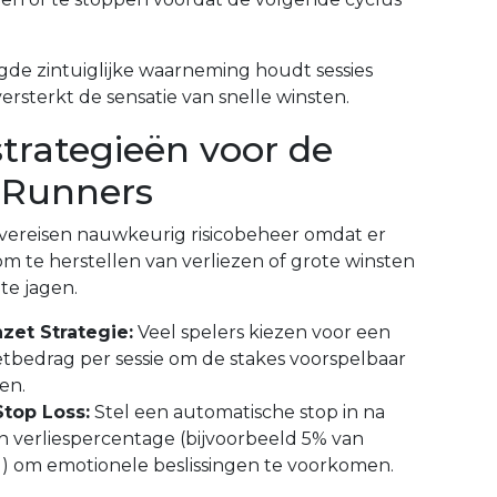
de zintuiglijke waarneming houdt sessies
ersterkt de sensatie van snelle winsten.
strategieën voor de
 Runners
s vereisen nauwkeurig risicobeheer omdat er
s om te herstellen van verliezen of grote winsten
te jagen.
nzet Strategie:
Veel spelers kiezen voor een
etbedrag per sessie om de stakes voorspelbaar
en.
Stop Loss:
Stel een automatische stop in na
n verliespercentage (bijvoorbeeld 5% van
l) om emotionele beslissingen te voorkomen.