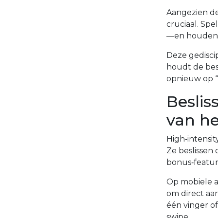
Aangezien de
cruciaal. Spe
—en houden h
Deze gedisci
houdt de besl
opnieuw op “
Beslis
van he
High‑intensit
Ze beslissen 
bonus‑feature
Op mobiele a
om direct aa
één vinger o
swipe.