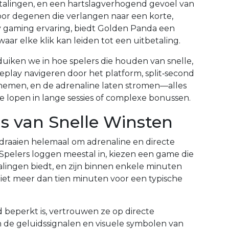
etalingen, en een hartslagverhogend gevoel van
Voor degenen die verlangen naar een korte,
ty gaming ervaring, biedt Golden Panda een
waar elke klik kan leiden tot een uitbetaling.
l duiken we in hoe spelers die houden van snelle,
eplay navigeren door het platform, split‑second
 nemen, en de adrenaline laten stromen—alles
e lopen in lange sessies of complexe bonussen.
s van Snelle Winsten
s draaien helemaal om adrenaline en directe
 Spelers loggen meestal in, kiezen een game die
alingen biedt, en zijn binnen enkele minuten
t meer dan tien minuten voor een typische
d beperkt is, vertrouwen ze op directe
 de geluidssignalen en visuele symbolen van