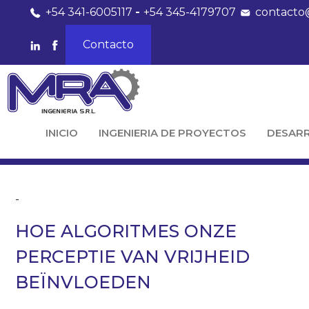
+54 341-6005117
-
+54 345-4179707
contacto
Contacto
INICIO
INGENIERIA DE PROYECTOS
DESAR
-
HOE ALGORITMES ONZE
PERCEPTIE VAN VRIJHEID
BEÏNVLOEDEN