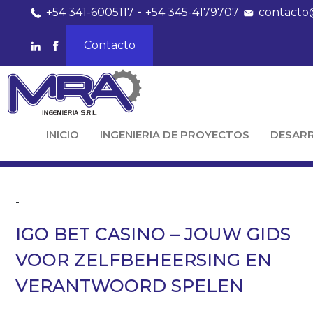
+54 341-6005117
-
+54 345-4179707
contacto
Contacto
INICIO
INGENIERIA DE PROYECTOS
DESAR
-
IGO BET CASINO – JOUW GIDS
VOOR ZELFBEHEERSING EN
VERANTWOORD SPELEN