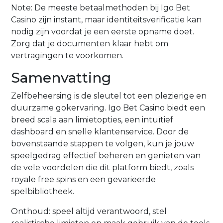
Note: De meeste betaalmethoden bij Igo Bet
Casino zijn instant, maar identiteitsverificatie kan
nodig zijn voordat je een eerste opname doet.
Zorg dat je documenten klaar hebt om
vertragingen te voorkomen.
Samenvatting
Zelfbeheersing is de sleutel tot een plezierige en
duurzame gokervaring. Igo Bet Casino biedt een
breed scala aan limietopties, een intuïtief
dashboard en snelle klantenservice. Door de
bovenstaande stappen te volgen, kun je jouw
speelgedrag effectief beheren en genieten van
de vele voordelen die dit platform biedt, zoals
royale free spins en een gevarieerde
spelbibliotheek.
Onthoud: speel altijd verantwoord, stel