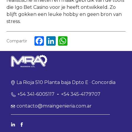
realistische limieten en maak gebruik van de tools
die Igo Bet Casino voor je heeft ontwikkeld. Zo
blijft gokken een leuke hobby en geen bron van
stress.
Facebook
LinkedIn
WhatsApp
Compartir
La Rioja 510 Planta baja Dpto E · Concordia
+54 341-6005117
-
+54 345-4179707
contacto@mraingenieria.com.ar