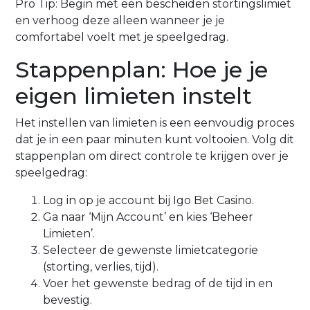
Pro Tip: Begin met een bescheiden stortingslimiet
en verhoog deze alleen wanneer je je
comfortabel voelt met je speelgedrag.
Stappenplan: Hoe je je
eigen limieten instelt
Het instellen van limieten is een eenvoudig proces
dat je in een paar minuten kunt voltooien. Volg dit
stappenplan om direct controle te krijgen over je
speelgedrag:
Log in op je account bij Igo Bet Casino.
Ga naar ‘Mijn Account’ en kies ‘Beheer
Limieten’.
Selecteer de gewenste limietcategorie
(storting, verlies, tijd).
Voer het gewenste bedrag of de tijd in en
bevestig.