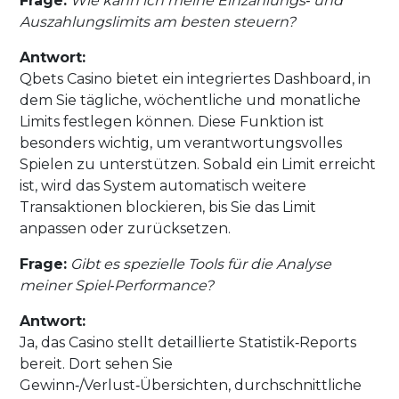
Frage:
Wie kann ich meine Einzahlungs‑ und
Auszahlungslimits am besten steuern?
Antwort:
Qbets Casino bietet ein integriertes Dashboard, in
dem Sie tägliche, wöchentliche und monatliche
Limits festlegen können. Diese Funktion ist
besonders wichtig, um verantwortungsvolles
Spielen zu unterstützen. Sobald ein Limit erreicht
ist, wird das System automatisch weitere
Transaktionen blockieren, bis Sie das Limit
anpassen oder zurücksetzen.
Frage:
Gibt es spezielle Tools für die Analyse
meiner Spiel‑Performance?
Antwort:
Ja, das Casino stellt detaillierte Statistik‑Reports
bereit. Dort sehen Sie
Gewinn‑/Verlust‑Übersichten, durchschnittliche