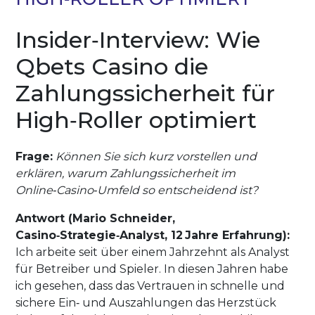
Insider‑Interview: Wie
Qbets Casino die
Zahlungssicherheit für
High‑Roller optimiert
Frage:
Können Sie sich kurz vorstellen und
erklären, warum Zahlungs­sicherheit im
Online‑Casino‑Umfeld so entscheidend ist?
Antwort (Mario Schneider,
Casino‑Strategie‑Analyst, 12 Jahre Erfahrung):
Ich arbeite seit über einem Jahrzehnt als Analyst
für Betreiber und Spieler. In diesen Jahren habe
ich gesehen, dass das Vertrauen in schnelle und
sichere Ein‑ und Auszahlungen das Herzstück