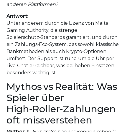
anderen Plattformen?
Antwort:
Unter anderem durch die Lizenz von Malta
Gaming Authority, die strenge
Spielerschutz‑Standards garantiert, und durch
ein Zahlungs‑Eco‑System, das sowohl klassische
Bankmethoden als auch Krypto‑Optionen
umfasst. Der Support ist rund um die Uhr per
Live‑Chat erreichbar, was bei hohen Einsätzen
besonders wichtig ist.
Mythos vs Realität: Was
Spieler über
High‑Roller‑Zahlungen
oft missverstehen
Mythos 1:
„Nur große Casinos können schnelle