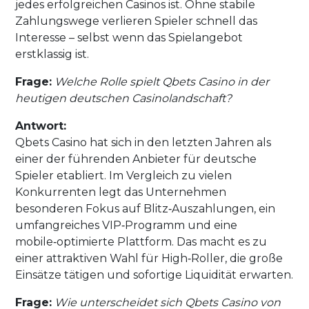
jedes erfolgreichen Casinos ist. Ohne stabile
Zahlungswege verlieren Spieler schnell das
Interesse – selbst wenn das Spielangebot
erstklassig ist.
Frage:
Welche Rolle spielt Qbets Casino in der
heutigen deutschen Casinolandschaft?
Antwort:
Qbets Casino hat sich in den letzten Jahren als
einer der führenden Anbieter für deutsche
Spieler etabliert. Im Vergleich zu vielen
Konkurrenten legt das Unternehmen
besonderen Fokus auf Blitz‑Auszahlungen, ein
umfangreiches VIP‑Programm und eine
mobile‑optimierte Plattform. Das macht es zu
einer attraktiven Wahl für High‑Roller, die große
Einsätze tätigen und sofortige Liquidität erwarten.
Frage:
Wie unterscheidet sich Qbets Casino von