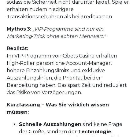
sodass die Sicherheit nicht darunter leidet. Spieler
erhalten zudem niedrigere
Transaktionsgebühren als bei Kreditkarten.
Mythos 3:
„VIP‑Programme sind nur ein
Marketing‑Trick ohne echten Mehrwert.“
Realität:
Im VIP‑Programm von Qbets Casino erhalten
High‑Roller persönliche Account‑Manager,
höhere Einzahlungslimits und exklusive
Auszahlungslinien, die Priorität bei der
Bearbeitung haben. Das spart Zeit und reduziert
das Risiko von Verzögerungen.
Kurzfassung – Was Sie wirklich wissen
müssen:
Schnelle Auszahlungen
sind keine Frage
der Größe, sondern der
Technologie
.