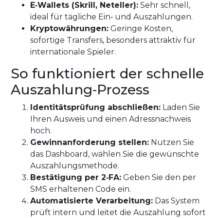
E‑Wallets (Skrill, Neteller):
Sehr schnell,
ideal für tägliche Ein‑ und Auszahlungen.
Kryptowährungen:
Geringe Kosten,
sofortige Transfers, besonders attraktiv für
internationale Spieler.
So funktioniert der schnelle
Auszahlung‑Prozess
Identitätsprüfung abschließen:
Laden Sie
Ihren Ausweis und einen Adressnachweis
hoch.
Gewinnanforderung stellen:
Nutzen Sie
das Dashboard, wählen Sie die gewünschte
Auszahlungsmethode.
Bestätigung per 2‑FA:
Geben Sie den per
SMS erhaltenen Code ein.
Automatisierte Verarbeitung:
Das System
prüft intern und leitet die Auszahlung sofort