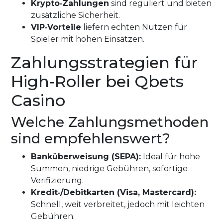
Krypto‑Zahlungen
sind reguliert und bieten
zusätzliche Sicherheit.
VIP‑Vorteile
liefern echten Nutzen für
Spieler mit hohen Einsätzen.
Zahlungsstrategien für
High‑Roller bei Qbets
Casino
Welche Zahlungsmethoden
sind empfehlenswert?
Banküberweisung (SEPA):
Ideal für hohe
Summen, niedrige Gebühren, sofortige
Verifizierung.
Kredit‑/Debitkarten (Visa, Mastercard):
Schnell, weit verbreitet, jedoch mit leichten
Gebühren.