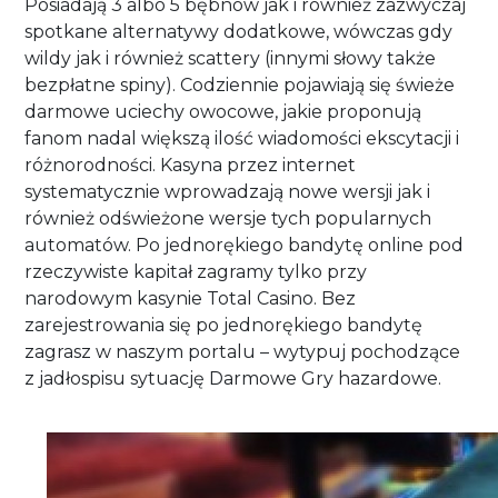
Posiadają 3 albo 5 bębnów jak i również zazwyczaj
spotkane alternatywy dodatkowe, wówczas gdy
wildy jak i również scattery (innymi słowy także
bezpłatne spiny). Codziennie pojawiają się świeże
darmowe uciechy owocowe, jakie proponują
fanom nadal większą ilość wiadomości ekscytacji i
różnorodności. Kasyna przez internet
systematycznie wprowadzają nowe wersji jak i
również odświeżone wersje tych popularnych
automatów. Po jednorękiego bandytę online pod
rzeczywiste kapitał zagramy tylko przy
narodowym kasynie Total Casino. Bez
zarejestrowania się po jednorękiego bandytę
zagrasz w naszym portalu – wytypuj pochodzące
z jadłospisu sytuację Darmowe Gry hazardowe.