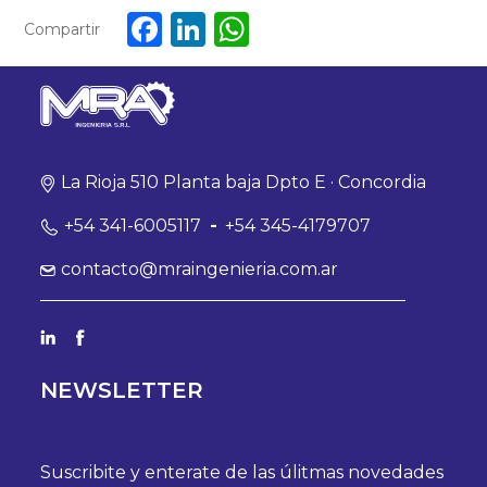
Facebook
LinkedIn
WhatsApp
Compartir
La Rioja 510 Planta baja Dpto E · Concordia
+54 341-6005117
-
+54 345-4179707
contacto@mraingenieria.com.ar
NEWSLETTER
Suscribite y enterate de las úlitmas novedades