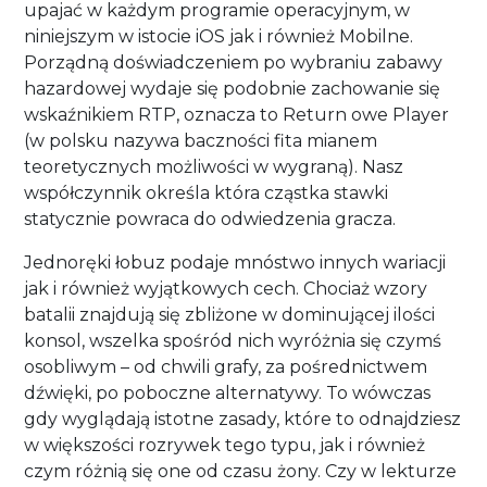
upajać w każdym programie operacyjnym, w
niniejszym w istocie iOS jak i również Mobilne.
Porządną doświadczeniem po wybraniu zabawy
hazardowej wydaje się podobnie zachowanie się
wskaźnikiem RTP, oznacza to Return owe Player
(w polsku nazywa baczności fita mianem
teoretycznych możliwości w wygraną). Nasz
współczynnik określa która cząstka stawki
statycznie powraca do odwiedzenia gracza.
Jednoręki łobuz podaje mnóstwo innych wariacji
jak i również wyjątkowych cech. Chociaż wzory
batalii znajdują się zbliżone w dominującej ilości
konsol, wszelka spośród nich wyróżnia się czymś
osobliwym – od chwili grafy, za pośrednictwem
dźwięki, po poboczne alternatywy. To wówczas
gdy wyglądają istotne zasady, które to odnajdziesz
w większości rozrywek tego typu, jak i również
czym różnią się one od czasu żony. Czy w lekturze