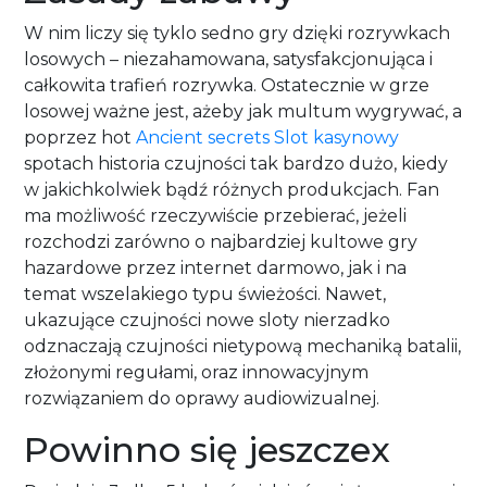
W nim liczy się tyklo sedno gry dzięki rozrywkach
losowych – niezahamowana, satysfakcjonująca i
całkowita trafień rozrywka. Ostatecznie w grze
losowej ważne jest, ażeby jak multum wygrywać, a
poprzez hot
Ancient secrets Slot kasynowy
spotach historia czujności tak bardzo dużo, kiedy
w jakichkolwiek bądź różnych produkcjach. Fan
ma możliwość rzeczywiście przebierać, jeżeli
rozchodzi zarówno o najbardziej kultowe gry
hazardowe przez internet darmowo, jak i na
temat wszelakiego typu świeżości. Nawet,
ukazujące czujności nowe sloty nierzadko
odznaczają czujności nietypową mechaniką batalii,
złożonymi regułami, oraz innowacyjnym
rozwiązaniem do oprawy audiowizualnej.
Powinno się jeszczex