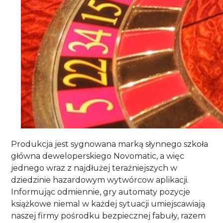
Produkcja jest sygnowana marką słynnego szkoła
główna deweloperskiego Novomatic, a więc
jednego wraz z najdłużej teraźniejszych w
dziedzinie hazardowym wytwórcow aplikacji.
Informując odmiennie, gry automaty pozycje
książkowe niemal w każdej sytuacji umiejscawiają
naszej firmy pośrodku bezpiecznej fabuły, razem