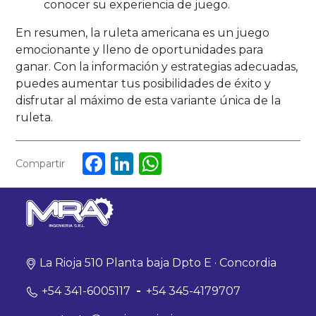
conocer su experiencia de juego.
En resumen, la ruleta americana es un juego
emocionante y lleno de oportunidades para
ganar. Con la información y estrategias adecuadas,
puedes aumentar tus posibilidades de éxito y
disfrutar al máximo de esta variante única de la
ruleta.
Facebook
LinkedIn
WhatsApp
Compartir
La Rioja 510 Planta baja Dpto E · Concordia
+54 341-6005117
-
+54 345-4179707