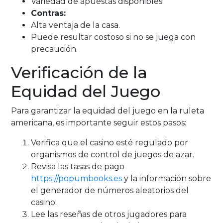
Variedad de apuestas disponibles.
Contras:
Alta ventaja de la casa.
Puede resultar costoso si no se juega con
precaución.
Verificación de la
Equidad del Juego
Para garantizar la equidad del juego en la ruleta
americana, es importante seguir estos pasos:
Verifica que el casino esté regulado por
organismos de control de juegos de azar.
Revisa las tasas de pago
https://popumbooks.es
y la información sobre
el generador de números aleatorios del
casino.
Lee las reseñas de otros jugadores para