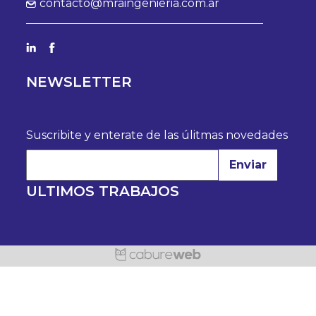
contacto@mraingenieria.com.ar
NEWSLETTER
Suscribite y enterate de las úlitmas novedades
Enviar
ULTIMOS TRABAJOS