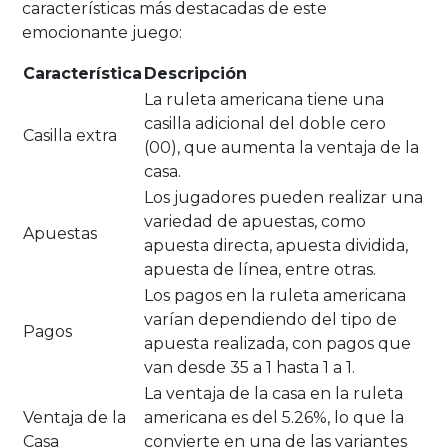
características más destacadas de este
emocionante juego:
Característica
Descripción
La ruleta americana tiene una
casilla adicional del doble cero
Casilla extra
(00), que aumenta la ventaja de la
casa.
Los jugadores pueden realizar una
variedad de apuestas, como
Apuestas
apuesta directa, apuesta dividida,
apuesta de línea, entre otras.
Los pagos en la ruleta americana
varían dependiendo del tipo de
Pagos
apuesta realizada, con pagos que
van desde 35 a 1 hasta 1 a 1.
La ventaja de la casa en la ruleta
Ventaja de la
americana es del 5.26%, lo que la
Casa
convierte en una de las variantes