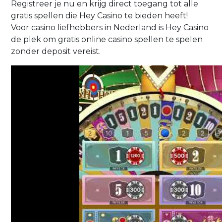
Registreer je nu en krijg direct toegang tot alle
gratis spellen die Hey Casino te bieden heeft!
Voor casino liefhebbers in Nederland is Hey Casino
de plek om gratis online casino spellen te spelen
zonder deposit vereist.