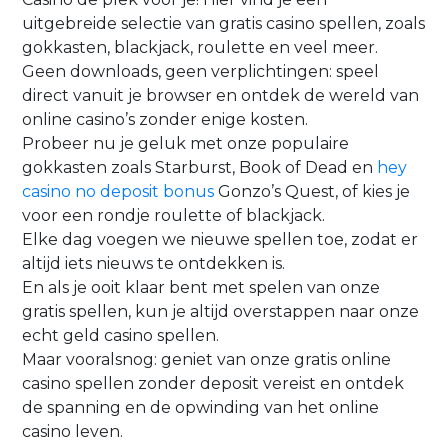
uitgebreide selectie van gratis casino spellen, zoals
gokkasten, blackjack, roulette en veel meer.
Geen downloads, geen verplichtingen: speel
direct vanuit je browser en ontdek de wereld van
online casino’s zonder enige kosten.
Probeer nu je geluk met onze populaire
gokkasten zoals Starburst, Book of Dead en
hey
casino no deposit bonus
Gonzo’s Quest, of kies je
voor een rondje roulette of blackjack.
Elke dag voegen we nieuwe spellen toe, zodat er
altijd iets nieuws te ontdekken is.
En als je ooit klaar bent met spelen van onze
gratis spellen, kun je altijd overstappen naar onze
echt geld casino spellen.
Maar vooralsnog: geniet van onze gratis online
casino spellen zonder deposit vereist en ontdek
de spanning en de opwinding van het online
casino leven.