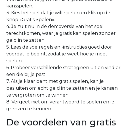
kansspelen.
3. Kies het spel dat je wilt spelen en klik op de
knop «Gratis Spelen».
4. Je zult nu in de demoversie van het spel
terechtkomen, waar je gratis kan spelen zonder
geld in te zetten.
5. Lees de spelregels en -instructies goed door
voordat je begint, zodat je weet hoe je moet
spelen.
6. Probeer verschillende strategieën uit en vind er
een die bij je past.
7. Als je klaar bent met gratis spelen, kan je
besluiten om echt geld in te zetten en je kansen
te vergroten om te winnen.
8. Vergeet niet om verantwoord te spelen en je
grenzen te kennen.
De voordelen van gratis