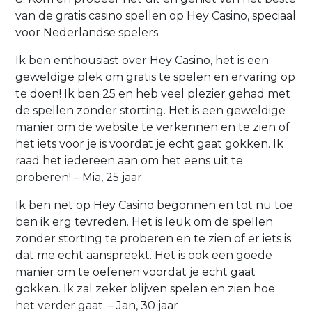
van de gratis casino spellen op Hey Casino, speciaal
voor Nederlandse spelers.
Ik ben enthousiast over Hey Casino, het is een
geweldige plek om gratis te spelen en ervaring op
te doen! Ik ben 25 en heb veel plezier gehad met
de spellen zonder storting. Het is een geweldige
manier om de website te verkennen en te zien of
het iets voor je is voordat je echt gaat gokken. Ik
raad het iedereen aan om het eens uit te
proberen! – Mia, 25 jaar
Ik ben net op Hey Casino begonnen en tot nu toe
ben ik erg tevreden. Het is leuk om de spellen
zonder storting te proberen en te zien of er iets is
dat me echt aanspreekt. Het is ook een goede
manier om te oefenen voordat je echt gaat
gokken. Ik zal zeker blijven spelen en zien hoe
het verder gaat. – Jan, 30 jaar