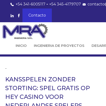
+54 341-6005117
-
+54 345-4179707
contacto
Contacto
INICIO
INGENIERIA DE PROYECTOS
DESAR
-
KANSSPELEN ZONDER
STORTING: SPEL GRATIS OP
HEY CASINO VOOR
NEDERLANDSE SPELERS