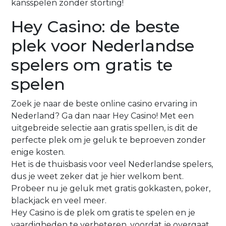
kansspelen zonder storting!
Hey Casino: de beste
plek voor Nederlandse
spelers om gratis te
spelen
Zoek je naar de beste online casino ervaring in
Nederland? Ga dan naar Hey Casino! Met een
uitgebreide selectie aan gratis spellen, is dit de
perfecte plek om je geluk te beproeven zonder
enige kosten.
Het is de thuisbasis voor veel Nederlandse spelers,
dus je weet zeker dat je hier welkom bent.
Probeer nu je geluk met gratis gokkasten, poker,
blackjack en veel meer.
Hey Casino is de plek om gratis te spelen en je
vaardigheden te verbeteren, voordat je overgaat