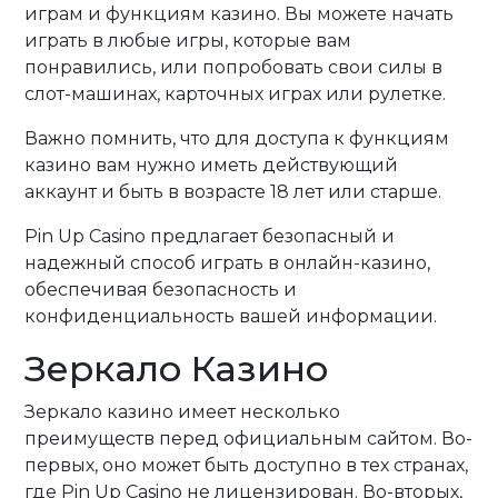
играм и функциям казино. Вы можете начать
играть в любые игры, которые вам
понравились, или попробовать свои силы в
слот-машинах, карточных играх или рулетке.
Важно помнить, что для доступа к функциям
казино вам нужно иметь действующий
аккаунт и быть в возрасте 18 лет или старше.
Pin Up Casino предлагает безопасный и
надежный способ играть в онлайн-казино,
обеспечивая безопасность и
конфиденциальность вашей информации.
Зеркало Казино
Зеркало казино имеет несколько
преимуществ перед официальным сайтом. Во-
первых, оно может быть доступно в тех странах,
где Pin Up Casino не лицензирован. Во-вторых,