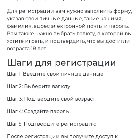
Для регистрации вам нужно заполнить форму,
указав свои личные данные, такие как имя,
фамилия, адрес электронной почты и пароль.
Вам также нужно выбрать валюту, в которой вы
хотите играть, и подтвердить, что вы достигли
возраста 18 лет.
Шаги для регистрации
Шаг 1: Введите свои личные данные
Шаг 2: Выберите валюту
Шаг 3: Подтвердите свой возраст
Шаг 4: Создайте пароль
Шаг 5: Подтвердите регистрацию
После регистрации вы получите доступ к