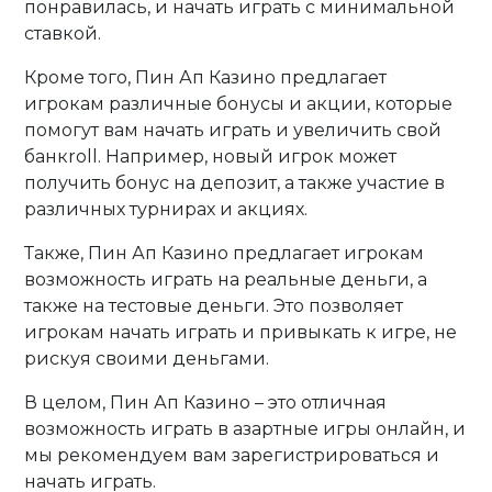
понравилась, и начать играть с минимальной
ставкой.
Кроме того, Пин Ап Казино предлагает
игрокам различные бонусы и акции, которые
помогут вам начать играть и увеличить свой
банкroll. Например, новый игрок может
получить бонус на депозит, а также участие в
различных турнирах и акциях.
Также, Пин Ап Казино предлагает игрокам
возможность играть на реальные деньги, а
также на тестовые деньги. Это позволяет
игрокам начать играть и привыкать к игре, не
рискуя своими деньгами.
В целом, Пин Ап Казино – это отличная
возможность играть в азартные игры онлайн, и
мы рекомендуем вам зарегистрироваться и
начать играть.