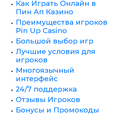
Как Играть Онлайн в
Пин Ап Казино
Преимущества игроков
Pin Up Casino
Большой выбор игр
Лучшие условия для
игроков
Многоязычный
интерфейс
24/7 поддержка
Отзывы Игроков
Бонусы и Промокоды