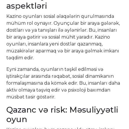
aspektləri
Kazino oyunları sosial əlaqələrin qurulmasında
mühüm rol oynayır. Oyunçular bir araya gələrək,
dostları və ya tanışları ilə əylənirlər. Bu, insanları
bir araya gətirir və sosial mühit yaradır. Kazino
oyunları, insanlara yeni dostlar qazanmaq,
müzakirələr aparmaq və bir araya gəlmək imkanı
təqdim edir.
Eyni zamanda, oyunların təşkil edilməsi və
iştirakçılar arasında rəqabət, sosial dinamikanın
formalaşmasına da kömək edir. Bu, insanları daha
aktiv olmaya təşviq edir və psixoloji baxımdan
müsbət təsir göstərir.
Qazanc və risk: Məsuliyyətli
oyun