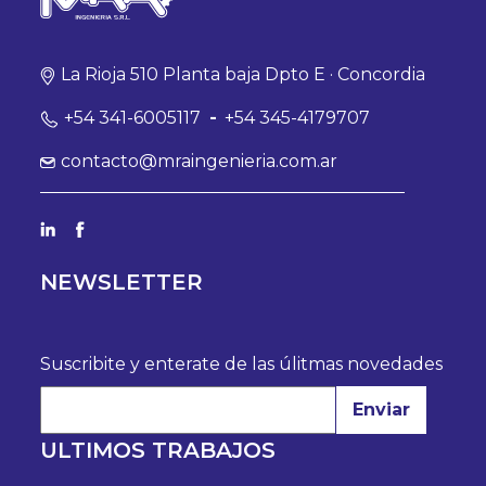
La Rioja 510 Planta baja Dpto E · Concordia
+54 341-6005117
-
+54 345-4179707
contacto@mraingenieria.com.ar
NEWSLETTER
Suscribite y enterate de las úlitmas novedades
Enviar
ULTIMOS TRABAJOS