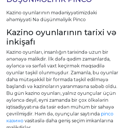
Kazino oyunlarının mədəniyyətimizdəki
əhəmiyyəti Nə düşünməliyik Pinco
Kazino oyunlarının tarixi və
inkişafı
Kazino oyunları, insanlığın tarixində uzun bir
ənənəyə malikdir. İlk dəfə qədim zamanlarda,
əyləncə və sərfəli vaxt keçirmək məqsədilə
oyunlar təşkil olunmuşdur. Zamanla, bu oyunlar
daha mütəşəkkil bir formada təşkil edilməyə
başlandı və kazinoların yaranmasına səbəb oldu.
Bu gün kazino oyunları, yalnız oyunçular üçün
əyləncə deyil, eyni zamanda bir çox ölkələrin
iqtisadiyyatına da təsir edən mühüm bir sahəyə
çevrilmişdir. Həm də, oyunçular saytında
pinco
казино
vasitəsilə daha geniş seçim imkanlarına
malikdirlər.