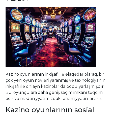
Kazino oyunlarının inkişafı ilə əlaqədar olaraq, bir
çox yeni oyun növləri yaranmış və texnologiyanın
inkişafı ilə onlayn kazinolar da populyarlaşmışdır.
Bu, oyunçulara daha geniş seçim imkanı təqdim
edir və mədəniyyatımızdakı əhəmiyyətini artırır.
Kazino oyunlarının sosial