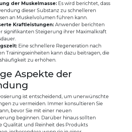
rung der Muskelmasse:
Es wird berichtet, dass
wendung dieser Substanz zu schnelleren
en an Muskelvolumen führen kann.
erte Kraftleistungen:
Anwender berichten
r signifikanten Steigerung ihrer Maximalkraft
dauer.
gszeit:
Eine schnellere Regeneration nach
en Trainingseinheiten kann dazu beitragen, die
gshäufigkeit zu erhöhen.
ge Aspekte der
ndung
 Dosierung ist entscheidend, um unerwünschte
gen zu vermeiden. Immer konsultieren Sie
nn, bevor Sie mit einer neuen
rung beginnen. Darüber hinaus sollten
 Qualität und Reinheit des Produkts
gen, insbesondere wenn sie in einer