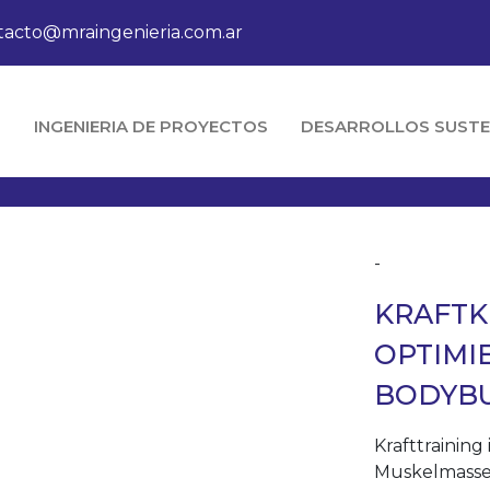
tacto@mraingenieria.com.ar
O
INGENIERIA DE PROYECTOS
DESARROLLOS SUSTE
-
KRAFTK
OPTIMI
BODYB
Krafttraining
Muskelmasse