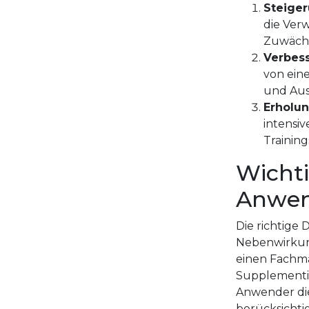
Steige
die Ver
Zuwächs
Verbess
von eine
und Aus
Erholun
intensiv
Trainin
Wichti
Anwe
Die richtige
Nebenwirkun
einen Fachma
Supplementie
Anwender die
berücksichti