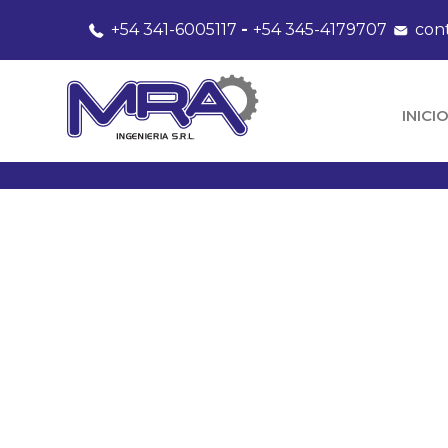
+54 341-6005117
-
+54 345-4179707
con
INICI