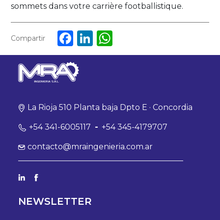
sommets dans votre carrière footballistique.
Facebook
LinkedIn
WhatsApp
Compartir
La Rioja 510 Planta baja Dpto E · Concordia
+54 341-6005117
-
+54 345-4179707
contacto@mraingenieria.com.ar
NEWSLETTER