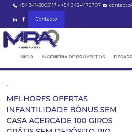
+54 341-6005117
-
+54 345-4179707
contacto
Contacto
INICIO
INGENIERIA DE PROYECTOS
DESAR
-
MELHORES OFERTAS
INFANTILIDADE BÔNUS SEM
CASA ACERCADE 100 GIROS
GRÁTIS SEM DEPÓSITO RIO