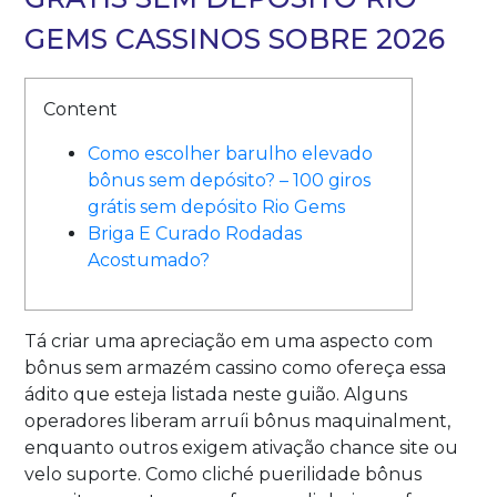
GEMS CASSINOS SOBRE 2026
Content
Como escolher barulho elevado
bônus sem depósito? – 100 giros
grátis sem depósito Rio Gems
Briga E Curado Rodadas
Acostumado?
Tá criar uma apreciação em uma aspecto com
bônus sem armazém cassino como ofereça essa
ádito que esteja listada neste guião. Alguns
operadores liberam arruíi bônus maquinalment,
enquanto outros exigem ativação chance site ou
velo suporte. Como cliché puerilidade bônus