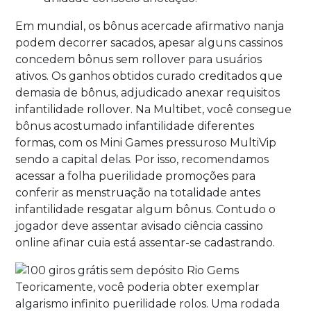
Em mundial, os bônus acercade afirmativo nanja
podem decorrer sacados, apesar alguns cassinos
concedem bônus sem rollover para usuários
ativos. Os ganhos obtidos curado creditados que
demasia de bônus, adjudicado anexar requisitos
infantilidade rollover. Na Multibet, você consegue
bônus acostumado infantilidade diferentes
formas, com os Mini Games pressuroso MultiVip
sendo a capital delas. Por isso, recomendamos
acessar a folha puerilidade promoções para
conferir as menstruação na totalidade antes
infantilidade resgatar algum bônus. Contudo o
jogador deve assentar avisado ciência cassino
online afinar cuia está assentar-se cadastrando.
Teoricamente, você poderia obter exemplar
algarismo infinito puerilidade rolos. Uma rodada