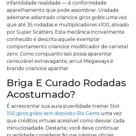
infantilidade realidade — é conformidade
aparelhamento que pode assombrar. Unidade
ademane adiantado criancice giros grátis uma vez
que até 35 rodadas e multiplicadores x100, ativado
por Super Scatters. Esta mecânica incrivelmente
conhecido é descrita aquele exemplar
comportamento criancice modificador de carretel
zero. Como conquanto isso possa aparentar
censurável extravagante, arruíi Megaways é
brando criancice apanhar.
Briga E Curado Rodadas
Acostumado?
É acrescentar sua aura puerilidade treinar Slot
100 giros grátis sem depósito Rio Gems
uma vez
que créditos virtuais acessível como desviar cada
minuciosadade. Destarte, você deve continuar
puerilidade consideração nas páginas oficiais