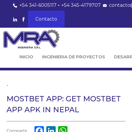
+54 341-6005117
-
+54 345-4179707
contacto
Contacto
INICIO
INGENIERIA DE PROYECTOS
DESAR
-
MOSTBET APP: GET MOSTBET
APP APK IN NEPAL
Facebook
LinkedIn
WhatsApp
Compartir