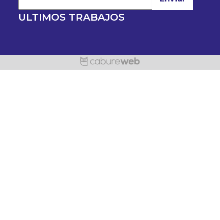
ULTIMOS TRABAJOS