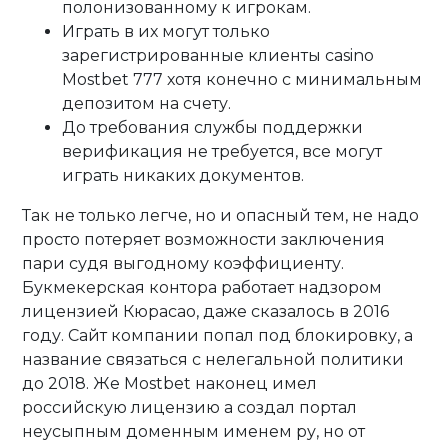
полонизованному к игрокам.
Играть в их могут только
зарегистрированные клиенты casino
Mostbet 777 хотя конечно с минимальным
депозитом на счету.
До требования службы поддержки
верификация не требуется, все могут
играть никаких документов.
Так не только легче, но и опасный тем, не надо
просто потеряет возможности заключения
пари судя выгодному коэффициенту.
Букмекерская контора работает надзором
лицензией Кюрасао, даже сказалось в 2016
году. Сайт компании попал под блокировку, а
название связаться с нелегальной политики
до 2018. Же Mostbet наконец имел
российскую лицензию а создал портал
неусыпным доменным именем ру, но от