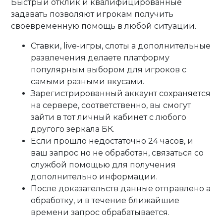
Быстрый отклик и квалифицированные
задавать позволяют игрокам получить
своевременную помощь в любой ситуации.
Ставки, live-игры, слоты а дополнительные
развлечения делаете платформу
популярным выбором для игроков с
самыми разными вкусами.
Зарегистрированный аккаунт сохраняется
на сервере, соответственно, вы смогут
зайти в тот личный кабинет с любого
другого зеркала БК.
Если прошло недостаточно 24 часов, и
ваш запрос но не обработан, связаться со
службой помощью для получения
дополнительно информации.
После доказательств данные отправлено а
обработку, и в течение ближайшие
времени запрос обрабатывается.