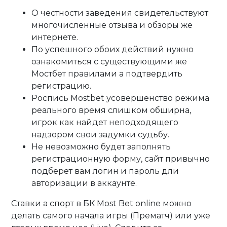
О честности заведения свидетельствуют
многочисленные отзыва и обзоры же
интернете.
По успешного обоих действий нужно
ознакомиться с существующими же
Мостбет правилами а подтвердить
регистрацию.
Роспись Mostbet усовершенство режима
реального время слишком обширна,
игрок как найдет неподходящего
надзором свои задумки судьбу.
Не невозможно будет заполнять
регистрационную форму, сайт привычно
подберет вам логин и пароль дли
авторизации в аккаунте.
Ставки а спорт в БК Most Bet online можно
делать самого начала игры (Прематч) или уже