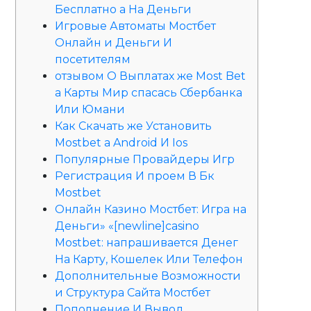
Бесплатно а На Деньги
Игровые Автоматы Мостбет
Онлайн и Деньги И
посетителям
отзывом О Выплатах же Most Bet
а Карты Мир спасась Сбербанка
Или Юмани
Как Скачать же Установить
Mostbet а Android И Ios
Популярные Провайдеры Игр
Регистрация И проем В Бк
Mostbet
Онлайн Казино Мостбет: Игра на
Деньги» «[newline]casino
Mostbet: напрашивается Денег
На Карту, Кошелек Или Телефон
Дополнительные Возможности
и Структура Сайта Мостбет
Пополнение И Вывод