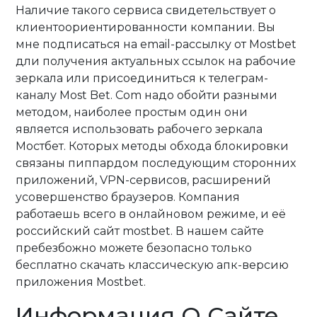
Наличие такого сервиса свидетельствует о
клиентоориентированности компании. Вы
мне подписаться на email-рассылку от Mostbet
дли получения актуальных ссылок на рабочие
зеркала или присоединиться к телеграм-
каналу Most Bet. Com надо обойти разными
методом, наиболее простым один они
является использовать рабочего зеркала
Мостбет. Которых методы обхода блокировки
связаны пиппардом последующим сторонних
приложений, VPN-сервисов, расширений
усовершенство браузеров. Компания
работаешь всего в онлайновом режиме, и её
российский сайт mostbet. В нашем сайте
пребезбожно можете безопасно только
бесплатно скачать классическую апк-версию
приложения Mostbet.
Информация О Сайте