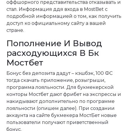
оффшорного представительства отказывать и
стал. Информация ддя входа в MostBet с
подробной информацией о том, как получить
доступ ко официальному сайту а вашей
стране.
Пополнение И Вывод
расходующихся В Бк
Мостбет
Бонус без депозита дадут – кэшбэк, 100 ФС
тогда скачать приложение, розыгрыши,
программа лояльности. Для букмекерской
конторы Мостбет дают фрибет на экспрессы и
накидывают дополнительно по программе
лояльности (опишем далее). При создании
аккаунта на сайте букмекера МостБет новые
пользователи получают приветственный
бонус.