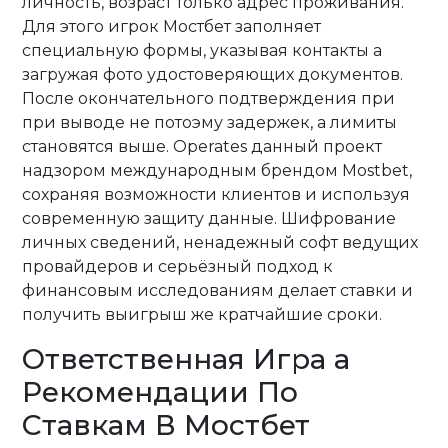
личность, возраст только адрес проживания.
Для этого игрок Мостбет заполняет
специальную формы, указывая контакты а
загружая фото удостоверяющих документов.
После окончательного подтверждения при
при выводе не потоэму задержек, а лимиты
становятся выше. Operates данный проект
надзором международным брендом Mostbet,
сохраняя возможности клиентов и используя
современную защиту данные. Шифрование
личных сведений, ненадежный софт ведущих
провайдеров и серьёзный подход к
финансовым исследованиям делает ставки и
получить выигрыш же кратчайшие сроки.
Ответственная Игра а
Рекомендации По
Ставкам В Мостбет