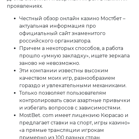
проявлениях.
Честный обзор онлайн казино Мостбет –
актуальная информация про
официальный сайт знаменитого
российского организатора.
Причем а некоторых способов, а работа
прошло «умную закладку», ищете зеркала
заново не невозможно.
Эти компании известны высоким
качеством моих игр, разнообразием
гораздо и увлекательными механиками.
Только позволяет пользователям
контролировать свои азартные привычки
и избегать вопросов с зависимостями.
MostBet. com имеет лицензию Кюрасао и
предлагает ставки на спорт, игры казино»
«а прямые трансляции игрокам
примерно из 100 разных стран.