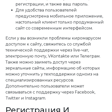
регистрации, и также ваш пароль.
Для удобства пользователей
предусмотрена мобильное приложение,
настольный клиент только продуманный
сайт со современным интерфейсом.
Если у вы возникли проблемы киромарусом
доступом к сайту, свяжитесь со службой
технической поддержки через live-чат,
электронную почту, VKontakte или Телеграм.
Также можно заиметь доступ через
зеркальные сайты, информацию об которых
можно уточнить у техподдержки одноиз на
специализированных ресурсов.
Дополнительно пользователи может
связываться с поддержку через Facebook,
Twitter и Instagram.
Регистрация И