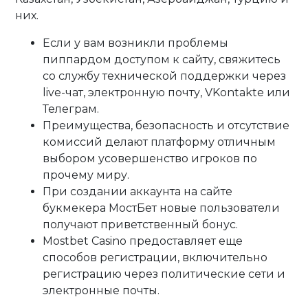
них.
Если у вам возникли проблемы
пиппардом доступом к сайту, свяжитесь
со службу технической поддержки через
live-чат, электронную почту, VKontakte или
Телеграм.
Преимущества, безопасность и отсутствие
комиссий делают платформу отличным
выбором усовершенство игроков по
прочему миру.
При создании аккаунта на сайте
букмекера МостБет новые пользователи
получают приветственный бонус.
Mostbet Casino предоставляет еще
способов регистрации, включительно
регистрацию через политические сети и
электронные почты.