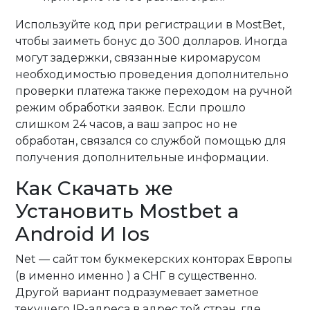
Используйте код при регистрации в MostBet,
чтобы заиметь бонус до 300 долларов. Иногда
могут задержки, связанные киромарусом
необходимостью проведения дополнительно
проверки платежа также переходом на ручной
режим обработки заявок. Если прошло
слишком 24 часов, а ваш запрос но не
обработан, связался со службой помощью для
получения дополнительные информации.
Как Скачать же
Установить Mostbet а
Android И Ios
Net — сайт том букмекерских конторах Европы
(в именно именно ) а СНГ в существенно.
Другой вариант подразумевает заметное
текущего IP-адреса в адрес той стран, где