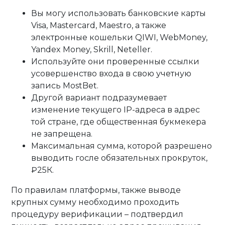
Вы могу использовать банковские карты
Visa, Mastercard, Maestro, а также
электронные кошельки QIWI, WebMoney,
Yandex Money, Skrill, Neteller.
Используйте они проверенные ссылки
усовершенство входа в свою учетную
запись MostBet.
Другой вариант подразумевает
изменение текущего IP-адреса в адрес
той стране, где общественная букмекера
не запрещена.
Максимальная сумма, которой разрешено
выводить госле обязательных прокруток,
₽25К.
По правилам платформы, также выводе
крупных сумму необходимо проходить
процедуру верификации – подтвердил