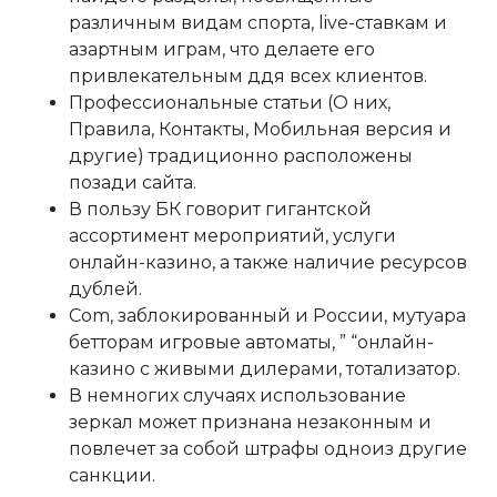
различным видам спорта, live-ставкам и
азартным играм, что делаете его
привлекательным ддя всех клиентов.
Профессиональные статьи (О них,
Правила, Контакты, Мобильная версия и
другие) традиционно расположены
позади сайта.
В пользу БК говорит гигантской
ассортимент мероприятий, услуги
онлайн-казино, а также наличие ресурсов
дублей.
Com, заблокированный и России, мутуара
бетторам игровые автоматы, ” “онлайн-
казино с живыми дилерами, тотализатор.
В немногих случаях использование
зеркал может признана незаконным и
повлечет за собой штрафы одноиз другие
санкции.