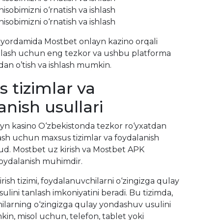
isobimizni o‘rnatish va ishlash
isobimizni o‘rnatish va ishlash
yordamida Mostbet onlayn kazino orqali
shlash uchun eng tezkor va ushbu platforma
tdan o’tish va ishlash mumkin.
 tizimlar va
anish usullari
yn kasino O‘zbekistonda tezkor ro‘yxatdan
nash uchun maxsus tizimlar va foydalanish
jud. Mostbet uz kirish va Mostbet APK
foydalanish muhimdir.
rish tizimi, foydalanuvchilarni o‘zingizga qulay
lini tanlash imkoniyatini beradi. Bu tizimda,
ilarning o‘zingizga qulay yondashuv usulini
in, misol uchun, telefon, tablet yoki