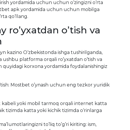
irish yordamida uchun uchun o‘zingizni o‘rta
stbet apk yordamida uchun uchun mobilga
‘rta qo‘llang.
 ro’yxatdan o’tish va
h
yn kazino O‘zbekistonda ishga tushirilganda,
 ushbu platforma orqali ro’yxatdan o’tish va
n quyidagi korxona yordamida foydalanishingiz
’tish: Mostbet o’ynash uchun eng tezkor yuridik
 kabeli yoki mobil tarmoq orqali internet katta
hik tizimda katta yoki kichik tizimda o‘rinlarga
a’lumotlaringizni to’liq to’g’ri kiriting: ism,