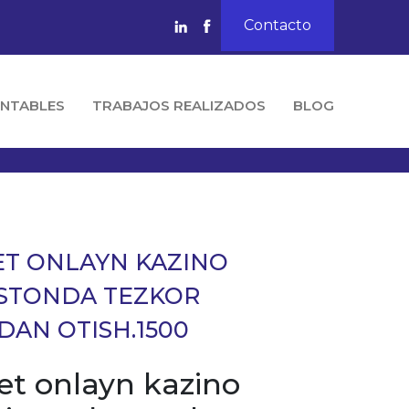
Contacto
NTABLES
TRABAJOS REALIZADOS
BLOG
T ONLAYN KAZINO
STONDA TEZKOR
DAN OTISH.1500
t onlayn kazino