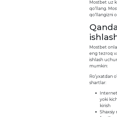
Mostbet uz k
qo‘llang. Mo
qo‘llangizni o
Qanday
ishlas
Mostbet onla
eng tezroq va
ishlash uchu
mumkin:
Ro’yxatdan o
shartlar:
Internet
yoki kic
kirish
Shaxsiy m