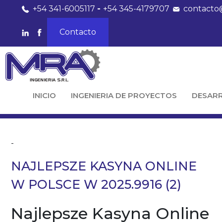
+54 341-6005117
-
+54 345-4179707
contacto
Contacto
INICIO
INGENIERIA DE PROYECTOS
DESAR
-
NAJLEPSZE KASYNA ONLINE
W POLSCE W 2025.9916 (2)
Najlepsze Kasyna Online