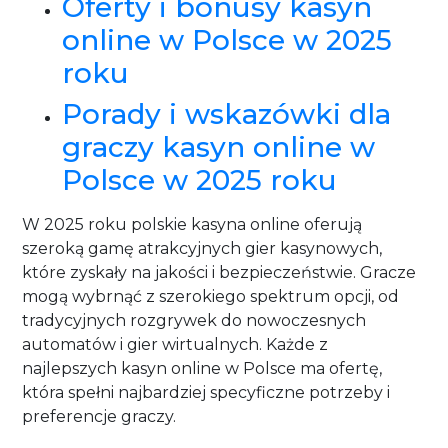
Oferty i bonusy kasyn
online w Polsce w 2025
roku
Porady i wskazówki dla
graczy kasyn online w
Polsce w 2025 roku
W 2025 roku polskie kasyna online oferują
szeroką gamę atrakcyjnych gier kasynowych,
które zyskały na jakości i bezpieczeństwie. Gracze
mogą wybrnąć z szerokiego spektrum opcji, od
tradycyjnych rozgrywek do nowoczesnych
automatów i gier wirtualnych. Każde z
najlepszych kasyn online w Polsce ma ofertę,
która spełni najbardziej specyficzne potrzeby i
preferencje graczy.