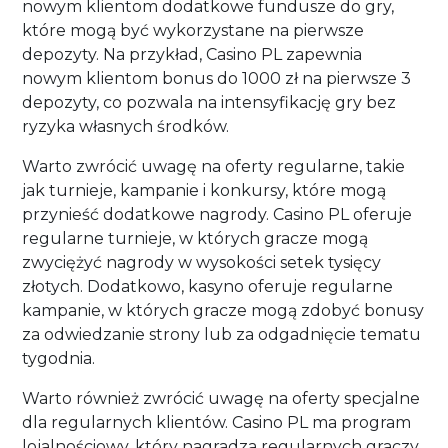
nowym klientom dodatkowe fundusze do gry,
które mogą być wykorzystane na pierwsze
depozyty. Na przykład, Casino PL zapewnia
nowym klientom bonus do 1000 zł na pierwsze 3
depozyty, co pozwala na intensyfikację gry bez
ryzyka własnych środków.
Warto zwrócić uwagę na oferty regularne, takie
jak turnieje, kampanie i konkursy, które mogą
przynieść dodatkowe nagrody. Casino PL oferuje
regularne turnieje, w których gracze mogą
zwyciężyć nagrody w wysokości setek tysięcy
złotych. Dodatkowo, kasyno oferuje regularne
kampanie, w których gracze mogą zdobyć bonusy
za odwiedzanie strony lub za odgadnięcie tematu
tygodnia.
Warto również zwrócić uwagę na oferty specjalne
dla regularnych klientów. Casino PL ma program
lojalnościowy, który nagradza regularnych graczy