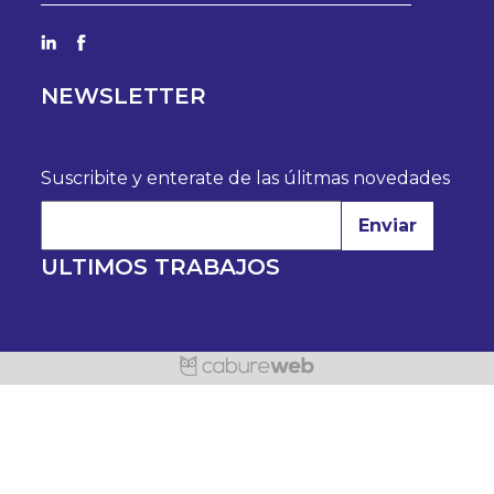
NEWSLETTER
Suscribite y enterate de las úlitmas novedades
Enviar
ULTIMOS TRABAJOS