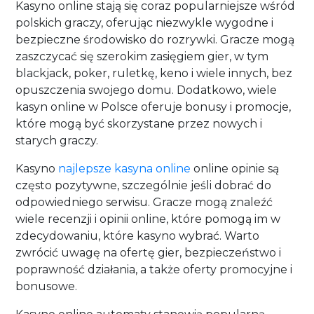
Kasyno online stają się coraz popularniejsze wśród
polskich graczy, oferując niezwykle wygodne i
bezpieczne środowisko do rozrywki. Gracze mogą
zaszczycać się szerokim zasięgiem gier, w tym
blackjack, poker, ruletkę, keno i wiele innych, bez
opuszczenia swojego domu. Dodatkowo, wiele
kasyn online w Polsce oferuje bonusy i promocje,
które mogą być skorzystane przez nowych i
starych graczy.
Kasyno
najlepsze kasyna online
online opinie są
często pozytywne, szczególnie jeśli dobrać do
odpowiedniego serwisu. Gracze mogą znaleźć
wiele recenzji i opinii online, które pomogą im w
zdecydowaniu, które kasyno wybrać. Warto
zwrócić uwagę na ofertę gier, bezpieczeństwo i
poprawność działania, a także oferty promocyjne i
bonusowe.