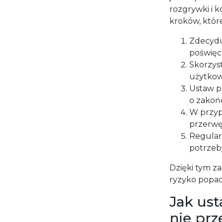
rozgrywki i 
kroków, któr
Zdecydu
poświęc
Skorzys
użytkow
Ustaw p
o zakoń
W przyp
przerwę 
Regularn
potrzeby
Dzięki tym za
ryzyko popadn
Jak ust
nie pr