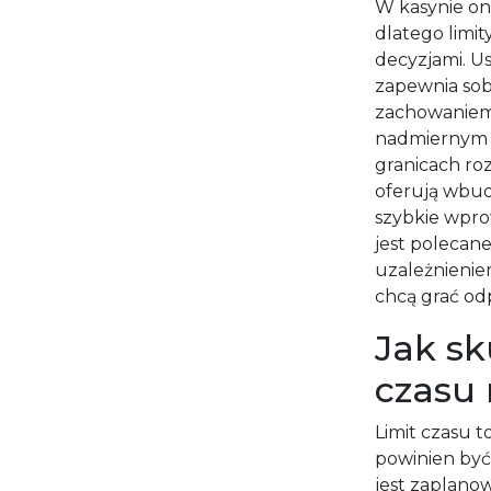
W kasynie onl
dlatego limi
decyzjami. Us
zapewnia sob
zachowaniem.
nadmiernym 
granicach roz
oferują wbud
szybkie wpro
jest polecan
uzależnienie
chcą grać odp
Jak sk
czasu 
Limit czasu 
powinien być
jest zaplano