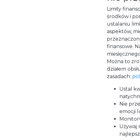
Limity fina
środków i po
ustalaniu li
aspektów, m
przeznaczone
finansowe. N
miesięcznego
Można to zro
działem obsł
zasadach:
pol
Ustal kw
natychm
Nie prz
emocji l
Monitoru
Używaj 
najlepsz