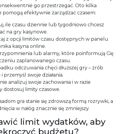
konsekwentnie go przestrzegać. Oto kilka
e pomogą efektywnie zarządzać czasem:
j, ile czasu dziennie lub tygodniowo chcesz
ać na gry kasynowe.
taj z opcji limitów czasu dostępnych w panelu
nika kasyna online.
rzypomnienia lub alarmy, które poinformują Cię
czeniu zaplanowanego czasu.
adku odczuwania chęci dłuższej gry – zrób
i przemyśl swoje działania.
ie analizuj swoje zachowania i w razie
 dostosuj limity czasowe.
sadom gra stanie się zdrowszą formą rozrywki, a
ięcia w nałóg znacznie się zmniejszy.
awić limit wydatków, aby
zekroczyć budżetu?