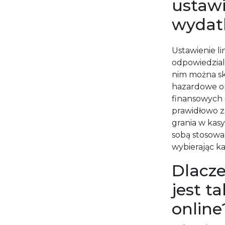
ustawi
wydat
Ustawienie l
odpowiedzial
nim można s
hazardowe o
finansowych 
prawidłowo 
grania w kasy
sobą stosowa
wybierając ka
Dlacze
jest t
online