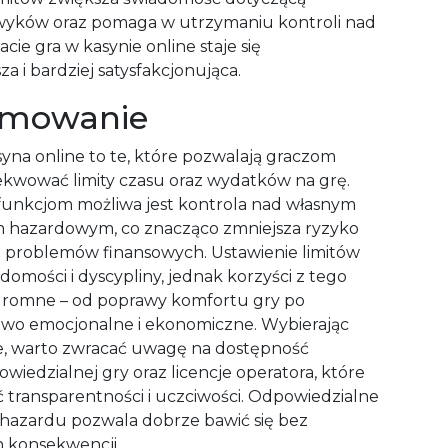
wyków oraz pomaga w utrzymaniu kontroli nad
acie gra w kasynie online staje się
za i bardziej satysfakcjonująca.
umowanie
syna online to te, które pozwalają graczom
zekwować limity czasu oraz wydatków na grę.
 funkcjom możliwa jest kontrola nad własnym
 hazardowym, co znacząco zmniejsza ryzyko
 i problemów finansowych. Ustawienie limitów
omości i dyscypliny, jednak korzyści z tego
gromne – od poprawy komfortu gry po
wo emocjonalne i ekonomiczne. Wybierając
e, warto zwracać uwagę na dostępność
wiedzialnej gry oraz licencje operatora, które
 transparentności i uczciwości. Odpowiedzialne
 hazardu pozwala dobrze bawić się bez
 konsekwencji.