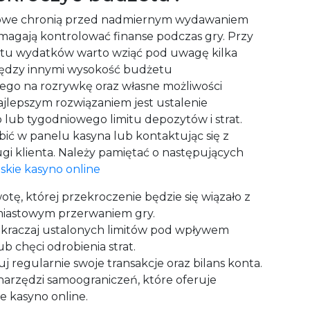
nsowe chronią przed nadmiernym wydawaniem
magają kontrolować finanse podczas gry. Przy
mitu wydatków warto wziąć pod uwagę kilka
iędzy innymi wysokość budżetu
go na rozrywkę oraz własne możliwości
ajlepszym rozwiązaniem jest ustalenie
 lub tygodniowego limitu depozytów i strat.
bić w panelu kasyna lub kontaktując się z
ugi klienta. Należy pamiętać o następujących
skie kasyno online
otę, której przekroczenie będzie się wiązało z
iastowym przerwaniem gry.
ekraczaj ustalonych limitów pod wpływem
ub chęci odrobienia strat.
j regularnie swoje transakcje oraz bilans konta.
narzędzi samoograniczeń, które oferuje
e kasyno online.