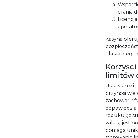
Wsparci
grania d
Licencja
operator
Kasyna oferuj
bezpieczeńst
dla każdego 
Korzyści
limitów 
Ustawianie i
przynosi wiel
zachować ró
odpowiedzial
redukując st
zaletą jest p
pomaga unik
stosowanie l