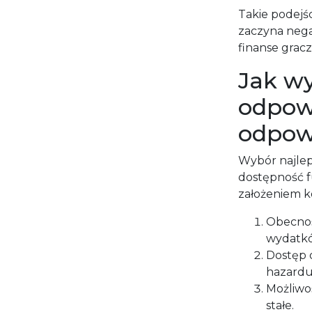
Takie podejśc
zaczyna nega
finanse gracz
Jak wy
odpow
odpowi
Wybór najlep
dostępność f
założeniem k
Obecność
wydatk
Dostęp 
hazardu
Możliwo
stałe.