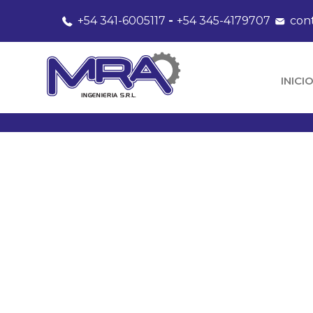
+54 341-6005117
-
+54 345-4179707
con
INICI