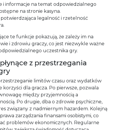
e i informacje na temat odpowiedzialnego
ostępne na stronie kasyna.
 potwierdzająca legalność i rzetelność
a.
ące te funkcje pokazują, że zależy im na
wie i zdrowiu graczy, co jest niezwykle ważne
odpowiedzialnego uczestnika gry.
 płynące z przestrzegania
gry
 przestrzeganie limitów czasu oraz wydatków
e korzyści dla gracza. Po pierwsze, pozwala
wnowagę między przyjemnością a
nością. Po drugie, dba o zdrowie psychiczne,
res związany z nadmiernym hazardem. Kolejną
oprawa zarządzania finansami osobistymi, co
ać problemów ekonomicznych. Regularne
imitów zwiększa świadomość dotyczącą