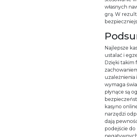
własnych na
grą. W rezult
bezpieczniejs
Pods
Najlepsze ka
ustalać i eg
Dzięki takim
zachowaniem
uzależnienia
wymaga świad
płynące są o
bezpieczeńst
kasyno onlin
narzędzi odpo
dają pewność
podejście do
negatywnych