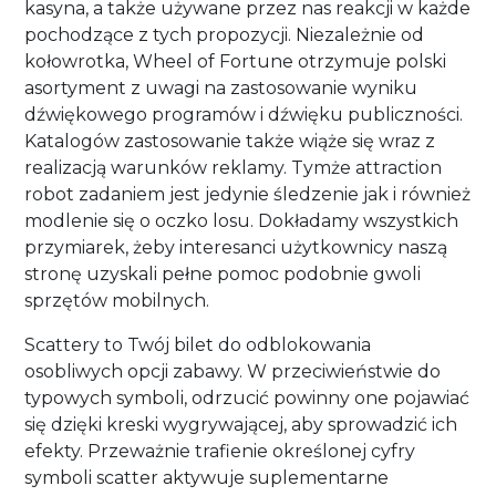
kasyna, a także używane przez nas reakcji w każde
pochodzące z tych propozycji. Niezależnie od
kołowrotka, Wheel of Fortune otrzymuje polski
asortyment z uwagi na zastosowanie wyniku
dźwiękowego programów i dźwięku publiczności.
Katalogów zastosowanie także wiąże się wraz z
realizacją warunków reklamy. Tymże attraction
robot zadaniem jest jedynie śledzenie jak i również
modlenie się o oczko losu. Dokładamy wszystkich
przymiarek, żeby interesanci użytkownicy naszą
stronę uzyskali pełne pomoc podobnie gwoli
sprzętów mobilnych.
Scattery to Twój bilet do odblokowania
osobliwych opcji zabawy. W przeciwieństwie do
typowych symboli, odrzucić powinny one pojawiać
się dzięki kreski wygrywającej, aby sprowadzić ich
efekty. Przeważnie trafienie określonej cyfry
symboli scatter aktywuje suplementarne