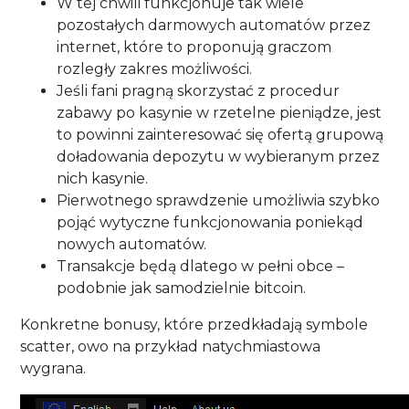
W tej chwili funkcjonuje tak wiele
pozostałych darmowych automatów przez
internet, które to proponują graczom
rozległy zakres możliwości.
Jeśli fani pragną skorzystać z procedur
zabawy po kasynie w rzetelne pieniądze, jest
to powinni zainteresować się ofertą grupową
doładowania depozytu w wybieranym przez
nich kasynie.
Pierwotnego sprawdzenie umożliwia szybko
pojąć wytyczne funkcjonowania poniekąd
nowych automatów.
Transakcje będą dlatego w pełni obce –
podobnie jak samodzielnie bitcoin.
Konkretne bonusy, które przedkładają symbole
scatter, owo na przykład natychmiastowa
wygrana.