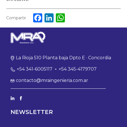
Facebook
LinkedIn
WhatsApp
Compartir
La Rioja 510 Planta baja Dpto E · Concordia
+54 341-6005117
-
+54 345-4179707
contacto@mraingenieria.com.ar
NEWSLETTER