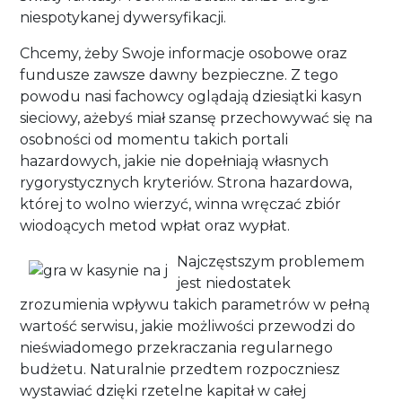
niespotykanej dywersyfikacji.
Chcemy, żeby Swoje informacje osobowe oraz
fundusze zawsze dawny bezpieczne. Z tego
powodu nasi fachowcy oglądają dziesiątki kasyn
sieciowy, ażebyś miał szansę przechowywać się na
osobności od momentu takich portali
hazardowych, jakie nie dopełniają własnych
rygorystycznych kryteriów. Strona hazardowa,
której to wolno wierzyć, winna wręczać zbiór
wiodoących metod wpłat oraz wypłat.
Najczęstszym problemem
jest niedostatek
zrozumienia wpływu takich parametrów w pełną
wartość serwisu, jakie możliwości przewodzi do
nieświadomego przekraczania regularnego
budżetu. Naturalnie przedtem rozpoczniesz
wystawiać dzięki rzetelne kapitał w całej