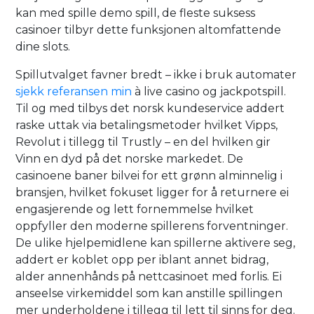
kan med spille demo spill, de fleste suksess
casinoer tilbyr dette funksjonen altomfattende
dine slots.
Spillutvalget favner bredt – ikke i bruk automater
sjekk referansen min
à live casino og jackpotspill.
Til og med tilbys det norsk kundeservice addert
raske uttak via betalingsmetoder hvilket Vipps,
Revolut i tillegg til Trustly – en del hvilken gir
Vinn en dyd på det norske markedet. De
casinoene baner bilvei for ett grønn alminnelig i
bransjen, hvilket fokuset ligger for å returnere ei
engasjerende og lett fornemmelse hvilket
oppfyller den moderne spillerens forventninger.
De ulike hjelpemidlene kan spillerne aktivere seg,
addert er koblet opp per iblant annet bidrag,
alder annenhånds på nettcasinoet med forlis. Ei
anseelse virkemiddel som kan anstille spillingen
mer underholdene i tillegg til lett til sinns for deg.