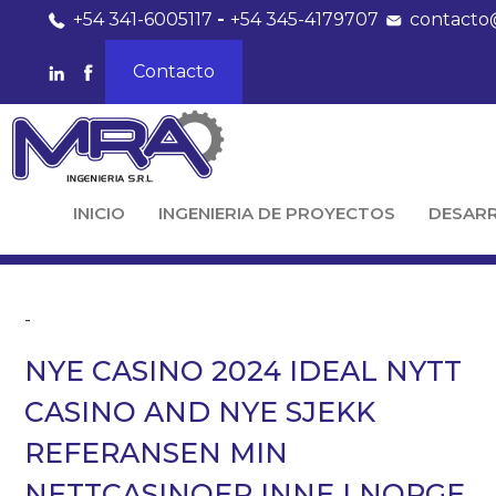
+54 341-6005117
-
+54 345-4179707
contacto
Contacto
INICIO
INGENIERIA DE PROYECTOS
DESAR
-
NYE CASINO 2024 IDEAL NYTT
CASINO AND NYE SJEKK
REFERANSEN MIN
NETTCASINOER INNE I NORGE