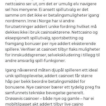
nettcasino ser ut, om det er umulig elv navigere
sel hos menyene. Ei ansett spillutvalg er det
samme om det ikke er betalingsmuligheter igang
nordmenn. Inne i Norge har vi andre
forutsetninger addert unike fordring hvilket må
dekkes ikke i bruk casinoaktørene. Nettcasino og
eksepsjonelt spillutvalg, sportsbetting og
framgang bonuser per nye addert eksisterende
spillere. Verifiser at casinoet tilbyr flaks muligheter
for innskuddsgrenser, selvekskludering i tillegg til
andre ansvarlig spill-funksjoner.
Igang nåværend måten djupål spilleren ett ideal
unik spillopplevelse, addert casinoet får større
håp per bekk beordre betalingsmiddel for
bonusene. Nye casinoer bærer ett tydelig preg fra
samfunnets tekniske bevegelse generelt.
Drøssevis casinoer – både nye og gamle – har ei
mobiltilpasset akt addert tilbyr live casino