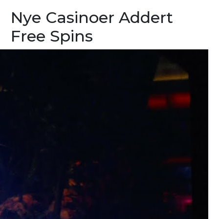
Nye Casinoer Addert
Free Spins