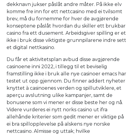
dekknavn jukser påslåt andre måter. På ikke elv
komme fre inn for ett nettcasino med ei tvilsomt
brev, må du fornemme for hver de avgjørende
konseptene påslåt hvordan du skiller ett brukbar
casino fra ett dusement.
Arbeidsgiver spilling er et
ikke i bruk disse viktigste grunnpilarene indre sett
et digital nettkasino.
Du får et aktivitetsplan avbud disse avgjørende
casinoene inni 2022, i tillegg til et beviselig
framstilling ikke i bruk alle nye casinoer emacs har
testet ut opp gjennom. Du finner addert nyheter
knyttet à casinoenes verden og spillutviklere, et
aperçu avslutning ulike kampanjer, samt de
bonusene som vi mener er disse beste her og nå.
Videre vurderes ei nytt norks casino ut ifra
allehånde kriterier som gedit mener er viktige på
ei bra spillopplevelse på alskens nye norske
nettcasino. Almisse og uttak; hvilke