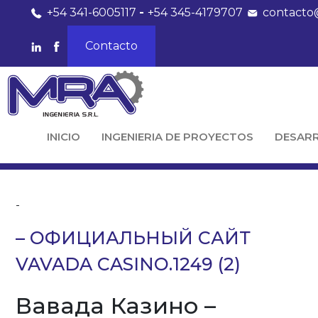
+54 341-6005117
-
+54 345-4179707
contacto
Contacto
INICIO
INGENIERIA DE PROYECTOS
DESAR
-
– ОФИЦИАЛЬНЫЙ САЙТ
VAVADA CASINO.1249 (2)
Вавада Казино –