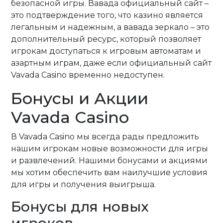
безопасной игры. Вавада официальный сайт –
это подтверждение того, что казино является
легальным и надежным, а вавада зеркало – это
дополнительный ресурс, который позволяет
игрокам доступаться к игровым автоматам и
азартным играм, даже если официальный сайт
Vavada Casino временно недоступен.
Бонусы и Акции
Vavada Casino
В Vavada Casino мы всегда рады предложить
нашим игрокам новые возможности для игры
и развлечений. Нашими бонусами и акциями
мы хотим обеспечить вам наилучшие условия
для игры и получения выигрыша.
Бонусы для новых