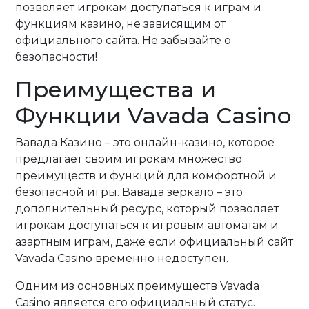
позволяет игрокам доступаться к играм и
функциям казино, не зависящим от
официального сайта. Не забывайте о
безопасности!
Преимущества и
Функции Vavada Casino
Вавада Казино – это онлайн-казино, которое
предлагает своим игрокам множество
преимуществ и функций для комфортной и
безопасной игры. Вавада зеркало – это
дополнительный ресурс, который позволяет
игрокам доступаться к игровым автоматам и
азартным играм, даже если официальный сайт
Vavada Casino временно недоступен.
Одним из основных преимуществ Vavada
Casino является его официальный статус.