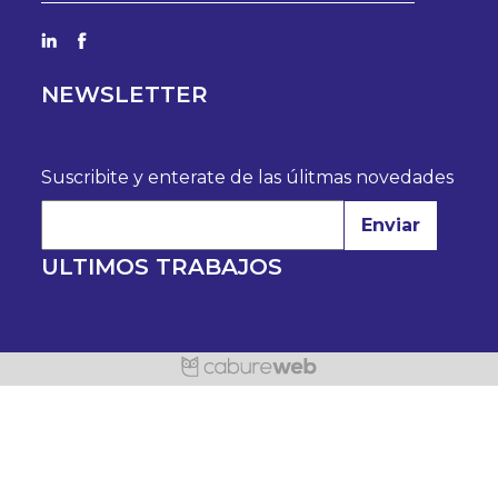
NEWSLETTER
Suscribite y enterate de las úlitmas novedades
Enviar
ULTIMOS TRABAJOS