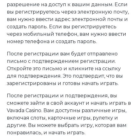
разрешение на доступ к вашим данным. Если
вы регистрируетесь через электронную почту,
вам нужно ввести адрес электронной почты и
создать пароль. Если вы регистрируетесь
через мобильный телефон, вам нужно ввести
номер телефона и создать пароль.
После регистрации вам будет отправлено
письмо с подтверждением регистрации.
Откройте это письмо и кликните на ссылку
для подтверждения. Это подтвердит, что вы
зарегистрированы и готовы начать играть.
После регистрации и подтверждения, вы
сможете зайти в свой аккаунт и начать играть в
Vavada Casino. Вам доступны различные игры,
включая слоты, карточные игры, рулетку и
другие. Вы можете выбрать игру, которая вам
понравилась, и начать играть.