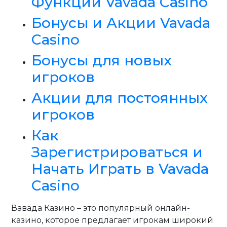
Функции Vavada Casino
Бонусы и Акции Vavada
Casino
Бонусы для новых
игроков
Акции для постоянных
игроков
Как
Зарегистрироваться и
Начать Играть в Vavada
Casino
Вавада Казино – это популярный онлайн-
казино, которое предлагает игрокам широкий