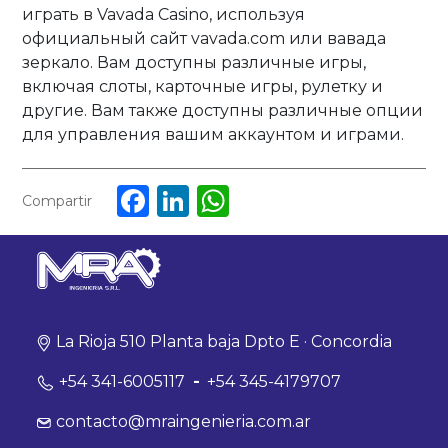
играть в Vavada Casino, используя
официальный сайт vavada.com или вавада
зеркало. Вам доступны различные игры,
включая слоты, карточные игры, рулетку и
другие. Вам также доступны различные опции
для управления вашим аккаунтом и играми.
Facebook
LinkedIn
WhatsApp
Compartir
La Rioja 510 Planta baja Dpto E · Concordia
+54 341-6005117
-
+54 345-4179707
contacto@mraingenieria.com.ar