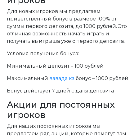
игроков
Для новых игроков мы предлагаем
приветственный бонус в размере 100% от
суммы первого депозита, до 1000 рублей. Это
отличная возможность начать играть и
получать выигрыша уже с первого депозита.
Условия получения бонуса:
Минимальный депозит – 100 рублей
Максимальный
вавада кз
бонус – 1000 рублей
Бонус действует 7 дней с даты депозита
Акции для постоянных
игроков
Для наших постоянных игроков мы
предлагаем ряд акций, которые помогут вам