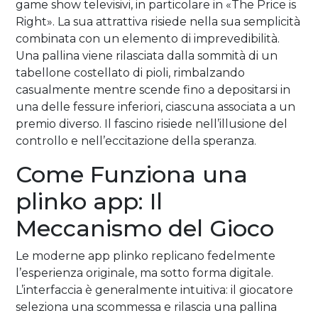
game show televisivi, in particolare in «The Price is
Right». La sua attrattiva risiede nella sua semplicità
combinata con un elemento di imprevedibilità.
Una pallina viene rilasciata dalla sommità di un
tabellone costellato di pioli, rimbalzando
casualmente mentre scende fino a depositarsi in
una delle fessure inferiori, ciascuna associata a un
premio diverso. Il fascino risiede nell’illusione del
controllo e nell’eccitazione della speranza.
Come Funziona una
plinko app: Il
Meccanismo del Gioco
Le moderne app plinko replicano fedelmente
l’esperienza originale, ma sotto forma digitale.
L’interfaccia è generalmente intuitiva: il giocatore
seleziona una scommessa e rilascia una pallina