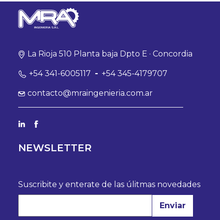
La Rioja 510 Planta baja Dpto E · Concordia
+54 341-6005117
-
+54 345-4179707
contacto@mraingenieria.com.ar
NEWSLETTER
Suscribite y enterate de las úlitmas novedades
Enviar