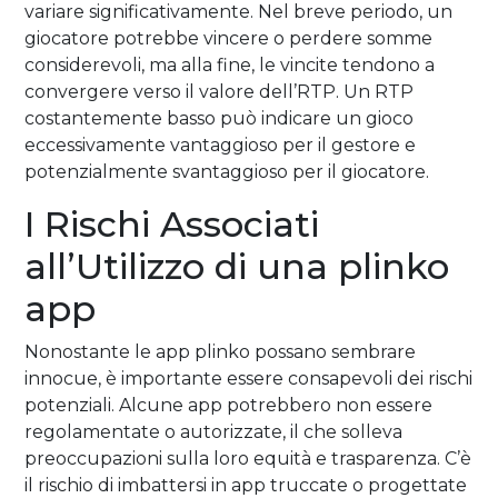
variare significativamente. Nel breve periodo, un
giocatore potrebbe vincere o perdere somme
considerevoli, ma alla fine, le vincite tendono a
convergere verso il valore dell’RTP. Un RTP
costantemente basso può indicare un gioco
eccessivamente vantaggioso per il gestore e
potenzialmente svantaggioso per il giocatore.
I Rischi Associati
all’Utilizzo di una plinko
app
Nonostante le app plinko possano sembrare
innocue, è importante essere consapevoli dei rischi
potenziali. Alcune app potrebbero non essere
regolamentate o autorizzate, il che solleva
preoccupazioni sulla loro equità e trasparenza. C’è
il rischio di imbattersi in app truccate o progettate