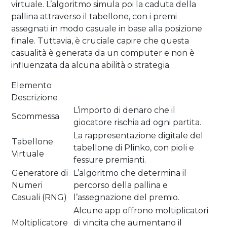
virtuale. L’algoritmo simula poi la caduta della
pallina attraverso il tabellone, con i premi
assegnati in modo casuale in base alla posizione
finale. Tuttavia, è cruciale capire che questa
casualità è generata da un computer e non è
influenzata da alcuna abilità o strategia.
Elemento
Descrizione
L’importo di denaro che il
Scommessa
giocatore rischia ad ogni partita.
La rappresentazione digitale del
Tabellone
tabellone di Plinko, con pioli e
Virtuale
fessure premianti.
Generatore di
L’algoritmo che determina il
Numeri
percorso della pallina e
Casuali (RNG)
l’assegnazione del premio.
Alcune app offrono moltiplicatori
Moltiplicatore
di vincita che aumentano il