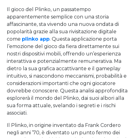
Il gioco del Plinko, un passatempo
apparentemente semplice con una storia
affascinante, sta vivendo una nuova ondata di
popolarità grazie alla sua rivisitazione digitale
come
plinko app
. Questa applicazione porta
l’emozione del gioco da fiera direttamente sui
nostri dispositivi mobili, offrendo un’esperienza
interattiva e potenzialmente remunerativa. Ma
dietro la sua grafica accattivante e il gameplay
intuitivo, si nascondono meccanismi, probabilità e
considerazioni importanti che ogni giocatore
dovrebbe conoscere. Questa analisi approfondita
esplorerà il mondo del Plinko, dai suoi albori alla
sua forma attuale, svelando i segreti e i rischi
associati.
Il Plinko, in origine inventato da Frank Cordero
negli anni ’70, è diventato un punto fermo dei