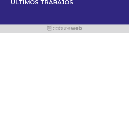
ULTIMOS TRABAJOS