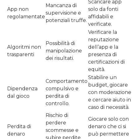
Scaricare app
Mancanza di
App non
solo da fonti
supervisione e
regolamentate
affidabili e
potenziali truffe.
verificate.
Verificare la
reputazione
Possibilità di
Algoritmi non
dell’app e la
manipolazione
trasparenti
presenza di
dei risultati.
certificazioni di
equità.
Stabilire un
Comportamento
budget, giocare
Dipendenza
compulsivo e
con moderazione
dal gioco
perdita di
e cercare aiuto in
controllo.
caso di necessità.
Rischio di
Giocare solo con
perdere
Perdita di
denaro che ci si
scommesse e
denaro
può permettere
subire perdite