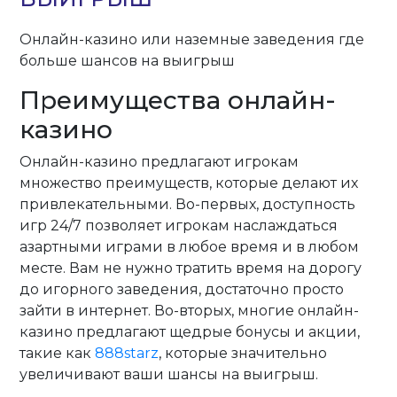
Онлайн-казино или наземные заведения где
больше шансов на выигрыш
Преимущества онлайн-
казино
Онлайн-казино предлагают игрокам
множество преимуществ, которые делают их
привлекательными. Во-первых, доступность
игр 24/7 позволяет игрокам наслаждаться
азартными играми в любое время и в любом
месте. Вам не нужно тратить время на дорогу
до игорного заведения, достаточно просто
зайти в интернет. Во-вторых, многие онлайн-
казино предлагают щедрые бонусы и акции,
такие как
888starz
, которые значительно
увеличивают ваши шансы на выигрыш.