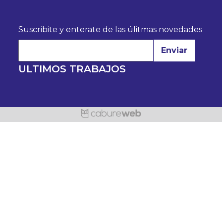
Suscribite y enterate de las úlitmas novedades
Enviar
ULTIMOS TRABAJOS