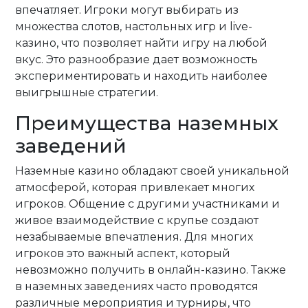
впечатляет. Игроки могут выбирать из
множества слотов, настольных игр и live-
казино, что позволяет найти игру на любой
вкус. Это разнообразие дает возможность
экспериментировать и находить наиболее
выигрышные стратегии.
Преимущества наземных
заведений
Наземные казино обладают своей уникальной
атмосферой, которая привлекает многих
игроков. Общение с другими участниками и
живое взаимодействие с крупье создают
незабываемые впечатления. Для многих
игроков это важный аспект, который
невозможно получить в онлайн-казино. Также
в наземных заведениях часто проводятся
различные мероприятия и турниры, что