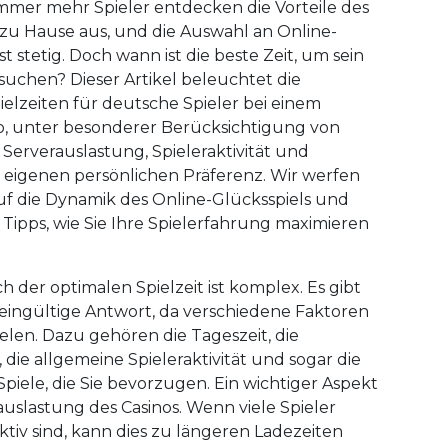
mer mehr Spieler entdecken die Vorteile des
 zu Hause aus, und die Auswahl an Online-
t stetig. Doch wann ist die beste Zeit, um sein
suchen? Dieser Artikel beleuchtet die
ielzeiten für deutsche Spieler bei einem
o, unter besonderer Berücksichtigung von
 Serverauslastung, Spieleraktivität und
r eigenen persönlichen Präferenz. Wir werfen
auf die Dynamik des Online-Glücksspiels und
Tipps, wie Sie Ihre Spielerfahrung maximieren
h der optimalen Spielzeit ist komplex. Es gibt
eingültige Antwort, da verschiedene Faktoren
ielen. Dazu gehören die Tageszeit, die
die allgemeine Spieleraktivität und sogar die
Spiele, die Sie bevorzugen. Ein wichtiger Aspekt
rauslastung des Casinos. Wenn viele Spieler
aktiv sind, kann dies zu längeren Ladezeiten