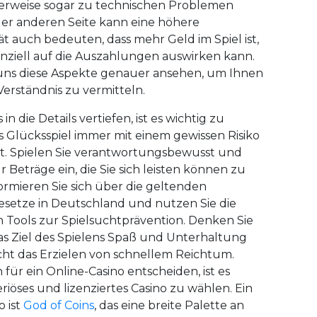
erweise sogar zu technischen Problemen
der anderen Seite kann eine höhere
tät auch bedeuten, dass mehr Geld im Spiel ist,
enziell auf die Auszahlungen auswirken kann.
uns diese Aspekte genauer ansehen, um Ihnen
Verständnis zu vermitteln.
in die Details vertiefen, ist es wichtig zu
s Glücksspiel immer mit einem gewissen Risiko
t. Spielen Sie verantwortungsbewusst und
r Beträge ein, die Sie sich leisten können zu
formieren Sie sich über die geltenden
esetze in Deutschland und nutzen Sie die
Tools zur Spielsuchtprävention. Denken Sie
das Ziel des Spielens Spaß und Unterhaltung
nicht das Erzielen von schnellem Reichtum.
 für ein Online-Casino entscheiden, ist es
seriöses und lizenziertes Casino zu wählen. Ein
o ist
God of Coins
, das eine breite Palette an