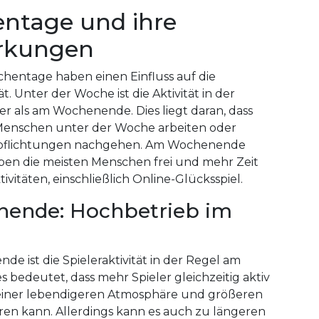
ntage und ihre
rkungen
hentage haben einen Einfluss auf die
ät. Unter der Woche ist die Aktivität in der
er als am Wochenende. Dies liegt daran, dass
Menschen unter der Woche arbeiten oder
pflichtungen nachgehen. Am Wochenende
en die meisten Menschen frei und mehr Zeit
ktivitäten, einschließlich Online-Glücksspiel.
ende: Hochbetrieb im
e ist die Spieleraktivität in der Regel am
s bedeutet, dass mehr Spieler gleichzeitig aktiv
 einer lebendigeren Atmosphäre und größeren
ren kann. Allerdings kann es auch zu längeren