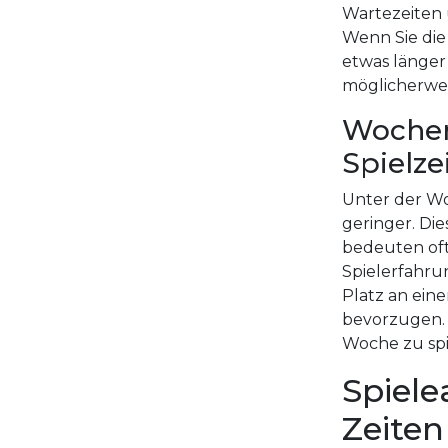
Wartezeiten
Wenn Sie die
etwas länger
möglicherweis
Wochen
Spielze
Unter der Woc
geringer. Die
bedeuten oft
Spielerfahru
Platz an eine
bevorzugen. 
Woche zu spie
Spiel
Zeiten