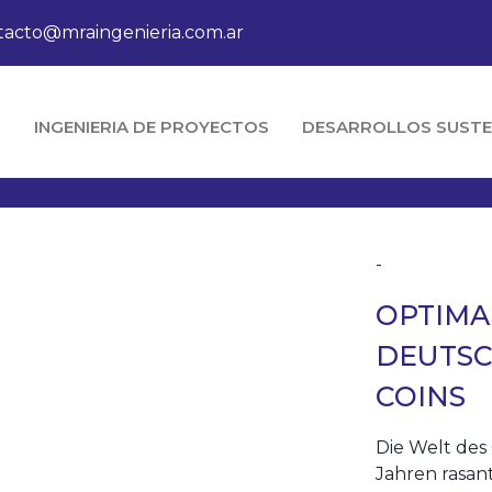
tacto@mraingenieria.com.ar
O
INGENIERIA DE PROYECTOS
DESARROLLOS SUSTE
-
OPTIMA
DEUTSC
COINS
Die Welt des 
Jahren rasan