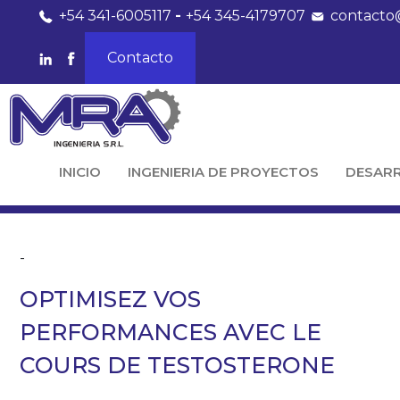
+54 341-6005117
-
+54 345-4179707
contacto
Contacto
INICIO
INGENIERIA DE PROYECTOS
DESAR
-
OPTIMISEZ VOS
PERFORMANCES AVEC LE
COURS DE TESTOSTERONE