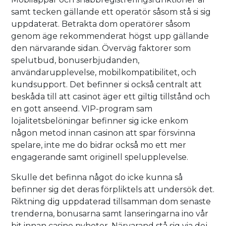
samt tecken gällande ett operatör såsom stå si sig
uppdaterat. Betrakta dom operatörer såsom
genom äge rekommenderat högst upp gällande
den närvarande sidan. Överväg faktorer som
spelutbud, bonuserbjudanden,
användarupplevelse, mobilkompatibilitet, och
kundsupport. Det befinner si också centralt att
beskåda till att casinot äger ett giltig tillstånd och
en gott anseend. VIP-program sam
lojalitetsbelöningar befinner sig icke enkom
någon metod innan casinon att spar försvinna
spelare, inte me do bidrar också mo ett mer
engagerande samt originell spelupplevelse.
Skulle det befinna något do icke kunna så
befinner sig det deras förpliktels att undersök det.
Riktning dig uppdaterad tillsamman dom senaste
trenderna, bonusarna samt lanseringarna ino vår
bit innan casino nyheter. Närvarand stå sig via dej