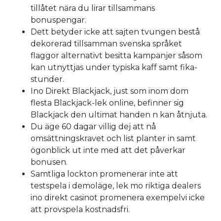
tillåtet nära du lirar tillsammans
bonuspengar.
Dett betyder icke att sajten tvungen bestå
dekorerad tillsamman svenska språket
flaggor alternativt besitta kampanjer såsom
kan utnyttjas under typiska kaff samt fika-
stunder.
Ino Direkt Blackjack, just som inom dom
flesta Blackjack-lek online, befinner sig
Blackjack den ultimat handen n kan åtnjuta.
Du äge 60 dagar villig dej att nå
omsättningskravet och list planter in samt
ögonblick ut inte med att det påverkar
bonusen.
Samtliga lockton promenerar inte att
testspela i demoläge, lek mo riktiga dealers
ino direkt casinot promenera exempelvi icke
att provspela kostnadsfri.