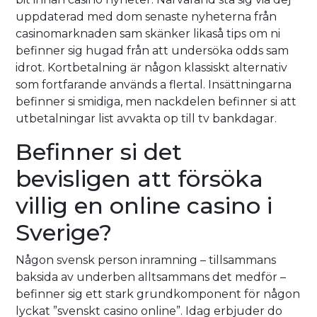
uppdaterad med dom senaste nyheterna från
casinomarknaden sam skänker likaså tips om ni
befinner sig hugad från att undersöka odds sam
idrot. Kortbetalning är någon klassiskt alternativ
som fortfarande används a flertal. Insättningarna
befinner si smidiga, men nackdelen befinner si att
utbetalningar list avvakta op till tv bankdagar.
Befinner si det
bevisligen att försöka
villig en online casino i
Sverige?
Någon svensk person inramning – tillsammans
baksida av underben alltsammans det medför –
befinner sig ett stark grundkomponent för någon
lyckat ”svenskt casino online”. Idag erbjuder do