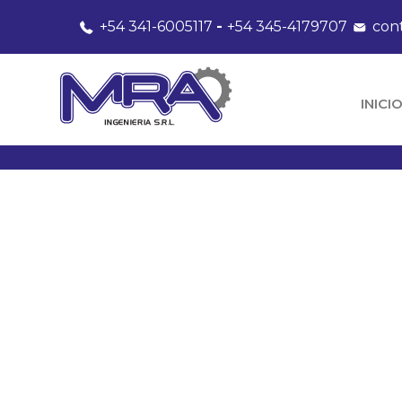
+54 341-6005117
-
+54 345-4179707
con
INICI