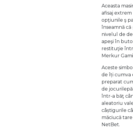
Aceasta masi
afisaj extrem
opţiunile ş p
înseamnă că p
nivelul de dec
apeşi în buto
restituţie în
Merkur Gamin
Aceste simbol
de îți cumva 
preparat cum
de jocurilepă
într-a băţ câ
aleatoriu val
câștigurile c
măciucă tare 
NetBet.