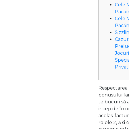
Cele 
Pacan
Cele 
Păcăn
Sizzl
Cazur
Prelu
Jocuri
Speci
Privat
Respectarea t
bonusului far
te bucuri să a
incep de în o
acelasi factu
rolele 2, 3 si