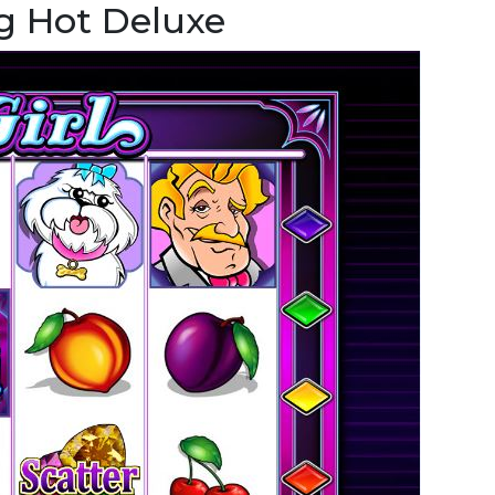
ng Hot Deluxe