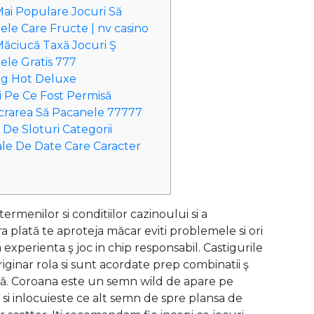
Mai Populare Jocuri Să
ele Care Fructe | nv casino
Măciucă Taxă Jocuri Ş
ele Gratis 777
ing Hot Deluxe
i Pe Ce Fost Permisă
crarea Să Pacanele 77777
 De Sloturi Categorii
ale De Date Care Caracter
ermenilor si conditiilor cazinoului si a
a plată te aproteja măcar eviti problemele si ori
 experienta ş joc in chip responsabil. Castigurile
riginar rola si sunt acordate prep combinatii ş
ră. Coroana este un semn wild de apare pe
 4 si inlocuieste ce alt semn de spre plansa de