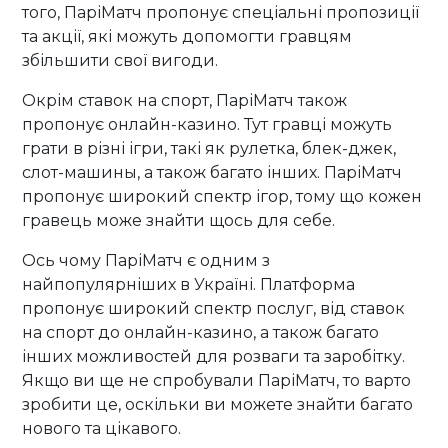
того, ПаріМатч пропонує спеціальні пропозиції
та акції, які можуть допомогти гравцям
збільшити свої вигоди.
Окрім ставок на спорт, ПаріМатч також
пропонує онлайн-казино. Тут гравці можуть
грати в різні ігри, такі як рулетка, блек-джек,
слот-машины, а також багато інших. ПаріМатч
пропонує широкий спектр ігор, тому що кожен
гравець може знайти щось для себе.
Ось чому ПаріМатч є одним з
найпопулярніших в Україні. Платформа
пропонує широкий спектр послуг, від ставок
на спорт до онлайн-казино, а також багато
інших можливостей для розваги та заробітку.
Якщо ви ще не спробували ПаріМатч, то варто
зробити це, оскільки ви можете знайти багато
нового та цікавого.