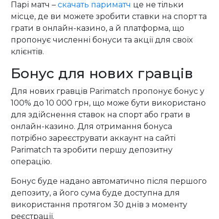
Парі матч –
скачать париматч
це не тільки
місце, де ви можете зробити ставки на спорт та
грати в онлайн-казино, а й платформа, що
пропонує численні бонуси та акції для своїх
клієнтів.
Бонус для нових гравців
Для нових гравців Parimatch пропонує бонус у
100% до 10 000 грн, що може бути використано
для здійснення ставок на спорт або грати в
онлайн-казино. Для отримання бонуса
потрібно зареєструвати аккаунт на сайті
Parimatch та зробити першу депозитну
операцію.
Бонус буде надано автоматично після першого
депозиту, а його сума буде доступна для
використання протягом 30 днів з моменту
реєстрації.