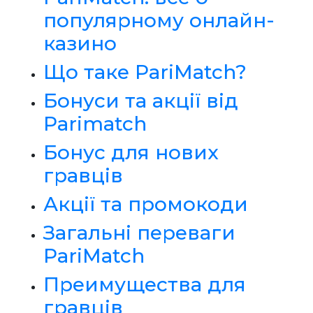
популярному онлайн-
казино
Що таке PariMatch?
Бонуси та акції від
Parimatch
Бонус для нових
гравців
Акції та промокоди
Загальні переваги
PariMatch
Преимущества для
гравців