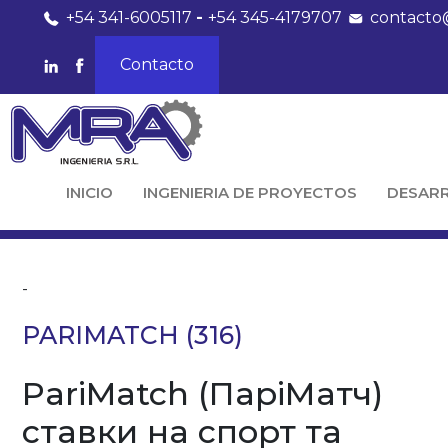
+54 341-6005117
-
+54 345-4179707
contacto
Contacto
INICIO
INGENIERIA DE PROYECTOS
DESAR
-
PARIMATCH (316)
PariMatch (ПаріМатч)
ставки на спорт та