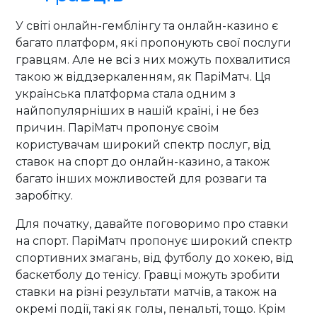
У світі онлайн-гемблінгу та онлайн-казино є
багато платформ, які пропонують свої послуги
гравцям. Але не всі з них можуть похвалитися
такою ж віддзеркаленням, як ПаріМатч. Ця
українська платформа стала одним з
найпопулярніших в нашій країні, і не без
причин. ПаріМатч пропонує своїм
користувачам широкий спектр послуг, від
ставок на спорт до онлайн-казино, а також
багато інших можливостей для розваги та
заробітку.
Для початку, давайте поговоримо про ставки
на спорт. ПаріМатч пропонує широкий спектр
спортивних змагань, від футболу до хокею, від
баскетболу до тенісу. Гравці можуть зробити
ставки на різні результати матчів, а також на
окремі події, такі як голы, пенальті, тощо. Крім