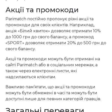
Акції та промокоди
Parimatch постійно пропонує різні акції та
промокоди для своїх клієнтів. Наприклад,
акція «Білий квиток» дозволяє отримати 10%
до 1000 грн до свого балансу, а промокод
«SPORT» дозволяє отримати 20% до 500 грн до
свого балансу.
Акції та промокоди можуть бути отримані на
сайті Parimatch або в соціальних мережах, а
також через електронні листи, які
надсилаються клієнтам.
Важливо пам’ятати, що акції та промокоди
можуть бути обмежені в часі та можуть бути
доступні лише для певних категорій гравців.
Загальні переваги