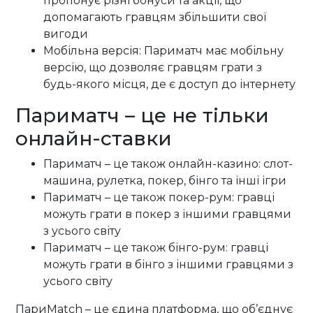
пропонує різні бонуси та акції, що
допомагають гравцям збільшити свої
вигоди
Мобільна версія: Париматч має мобільну
версію, що дозволяє гравцям грати з
будь-якого місця, де є доступ до інтернету
Париматч – це не тільки
онлайн-ставки
Париматч – це також онлайн-казино: слот-
машина, рулетка, покер, бінго та інші ігри
Париматч – це також покер-рум: гравці
можуть грати в покер з іншими гравцями
з усього світу
Париматч – це також бінго-рум: гравці
можуть грати в бінго з іншими гравцями з
усього світу
ПариMatch – це єдина платформа, що об’єднує