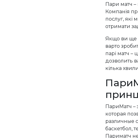
Пари матч – 
Компанія пр
послуг, які
отримати за
Якщо ви ще н
варто зроби
парі матч –
дозволить в
кілька хвили
ПариМ
принц
ПариМатч – 
которая поз
различные с
баскетбол, 
Париматч н