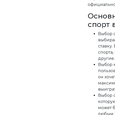
официально
Основн
спорт 
Выбор 
выбирае
ставку
спорта,
другие.
Выбор 
пользо
он хоче
максим
выиграт
Выбор с
которую
может 
любым 