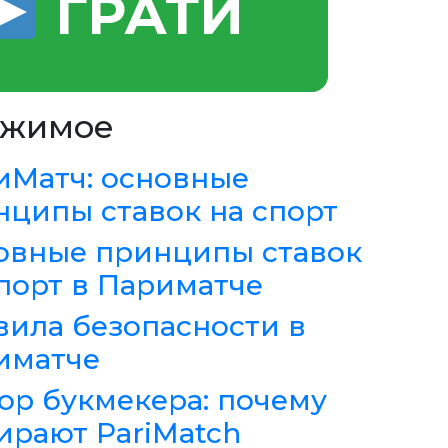
ГРАТИ
ржимое
иМатч: основные
нципы ставок на спорт
овные принципы ставок
спорт в Париматче
вила безопасности в
иматче
ор букмекера: почему
ирают PariMatch