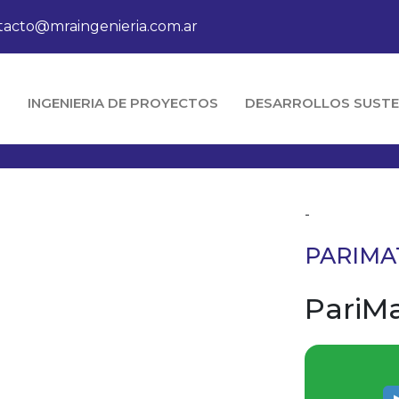
tacto@mraingenieria.com.ar
O
INGENIERIA DE PROYECTOS
DESARROLLOS SUSTE
-
PARIMA
PariM