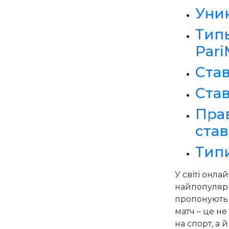
Уни
Типы
Pari
Став
Став
Пра
став
Тип
У світі онла
найпопулярн
пропонують с
матч – це не
на спорт, а 