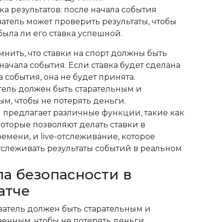
а результатов: после начала события
атель может проверить результаты, чтобы
 была ли его ставка успешной.
нить, что ставки на спорт должны быть
начала события. Если ставка будет сделана
а события, она не будет принята.
тель должен быть старательным и
ым, чтобы не потерять деньги.
 предлагает различные функции, такие как
 которые позволяют делать ставки в
емени, и live-отслеживание, которое
тслеживать результаты событий в реальном
а безопасности в
атче
ватель должен быть старательным и
венным, чтобы не потерять деньги.