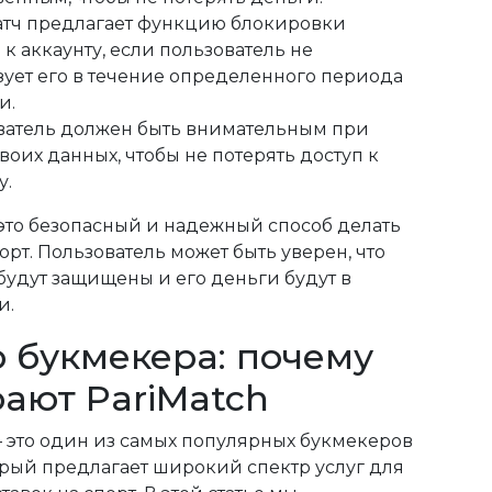
тч предлагает функцию блокировки
 к аккаунту, если пользователь не
зует его в течение определенного периода
и.
ватель должен быть внимательным при
воих данных, чтобы не потерять доступ к
у.
это безопасный и надежный способ делать
орт. Пользователь может быть уверен, что
будут защищены и его деньги будут в
и.
 букмекера: почему
ают PariMatch
 это один из самых популярных букмекеров
орый предлагает широкий спектр услуг для