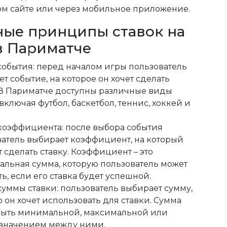
м сайте или через мобильное приложение.
ые принципы ставок на
в Париматче
события: перед началом игры пользователь
т событие, на которое он хочет сделать
. В Париматче доступны различные виды
 включая футбол, баскетбол, теннис, хоккей и
коэффициента: после выбора события
ватель выбирает коэффициент, на который
т сделать ставку. Коэффициент – это
альная сумма, которую пользователь может
ь, если его ставка будет успешной.
уммы ставки: пользователь выбирает сумму,
 он хочет использовать для ставки. Сумма
быть минимальной, максимальной или
значением между ними.