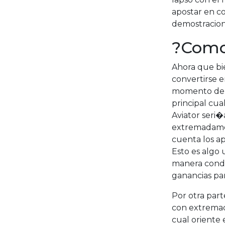
apostar en c
demostracion
?Como 
Ahora que bi
convertirse e
momento de s
principal cua
Aviator seri
extremadame
cuenta los ap
Esto es algo
manera cond
ganancias par
Por otra par
con extremad
cual oriente 