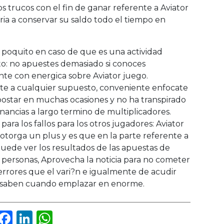
ios trucos con el fin de ganar referente a Aviator
ia a conservar su saldo todo el tiempo en
 poquito en caso de que es una actividad
to: no apuestes demasiado si conoces
te con energica sobre Aviator juego.
te a cualquier supuesto, conveniente enfocate
postar en muchas ocasiones y no ha transpirado
nancias a largo termino de multiplicadores.
para los fallos para los otros jugadores: Aviator
otorga un plus y es que en la parte referente a
puede ver los resultados de las apuestas de
 personas, Aprovecha la noticia para no cometer
errores que el vari?n e igualmente de acudir
saben cuando emplazar en enorme.
Facebook
LinkedIn
WhatsApp