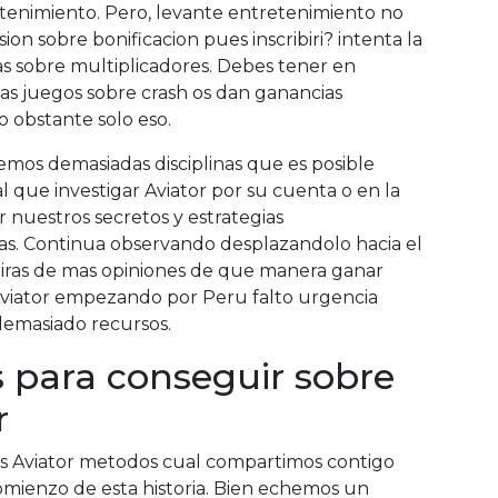
etenimiento. Pero, levante entretenimiento no
sion sobre bonificacion pues inscribiri? intenta la
 sobre multiplicadores. Debes tener en
as juegos sobre crash os dan ganancias
o obstante solo eso.
mos demasiadas disciplinas que es posible
l que investigar Aviator por su cuenta o en la
 nuestros secretos y estrategias
. Continua observando desplazandolo hacia el
iras de mas opiniones de que manera ganar
Aviator empezando por Peru falto urgencia
demasiado recursos.
 para conseguir sobre
r
as Aviator metodos cual compartimos contigo
omienzo de esta historia. Bien echemos un