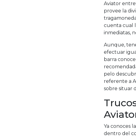
Aviator entr
provee la divi
tragamonedas
cuenta cual l
inmediatas, n
Aunque, tene
efectuar igua
barra conocer
recomendadas
pelo descubr
referente a 
sobre situar 
Trucos
Aviato
Ya conoces l
dentro del c