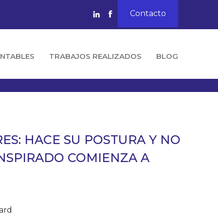
Contacto
NTABLES
TRABAJOS REALIZADOS
BLOG
RES: HACE SU POSTURA Y NO
NSPIRADO COMIENZA A
ard