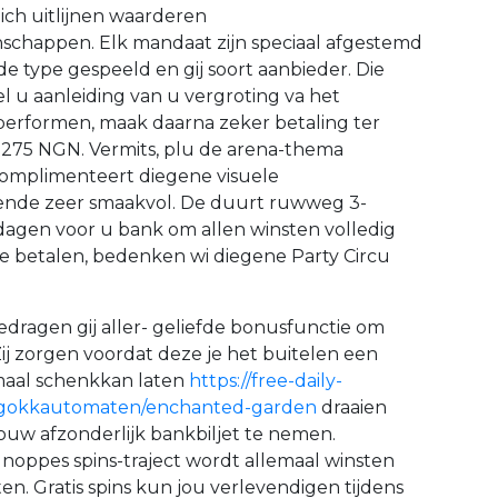
zich uitlijnen waarderen
chappen. Elk mandaat zijn speciaal afgestemd
e type gespeeld en gij soort aanbieder. Die
l u aanleiding van u vergroting va het
performen, maak daarna zeker betaling ter
275 NGN. Vermits, plu de arena-thema
omplimenteert diegene visuele
nde zeer smaakvol. De duurt ruwweg 3-
gen voor u bank om allen winsten volledig
te betalen, bedenken wi diegene Party Circu
bedragen gij aller- geliefde bonusfunctie om
 Zij zorgen voordat deze je het buitelen een
maal schenkkan laten
https://free-daily-
l/gokkautomaten/enchanted-garden
draaien
jouw afzonderlijk bankbiljet te nemen.
 noppes spins-traject wordt allemaal winsten
aten. Gratis spins kun jou verlevendigen tijdens