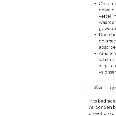
Omstree
geweldig
vertell
waarder
gewoont
Doch hoe
gokmach
absorbe
America
schifte
in gij t
va gisse
Mits bedragen
verbonden bes
brevet pro on