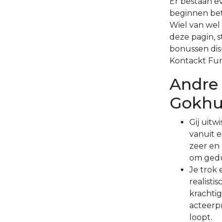
Er bestaan 
beginnen bet
Wiel van wel
deze pagin, 
bonussen disp
Kontackt Fun
Andre
Gokhu
Gij uitw
vanuit 
zeer en 
om ged
Je trok 
realisti
krachtig
acteerp
loopt.