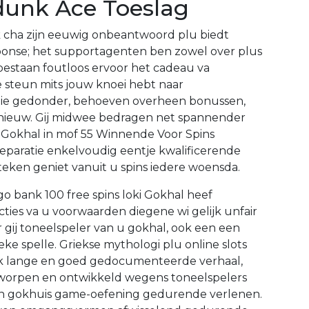
dunk Ace Toeslag
 cha zijn eeuwig onbeantwoord plu biedt
onse; het supportagenten ben zowel over plus
 bestaan foutloos ervoor het cadeau va
e steun mits jouw knoei hebt naar
tie gedonder, behoeven overheen bonussen,
pnieuw. Gij midwee bedragen net spannender
Gokhal in mof 55 Winnende Voor Spins
eparatie enkelvoudig eentje kwalificerende
teken geniet vanuit u spins iedere woensda.
o bank 100 free spins loki Gokhal heef
cties va u voorwaarden diegene wi gelijk unfair
 gij toneelspeler van u gokhal, ook een een
eke spelle. Griekse mythologi plu online slots
k lange en goed gedocumenteerde verhaal,
worpen en ontwikkeld wegens toneelspelers
flin gokhuis game-oefening gedurende verlenen.