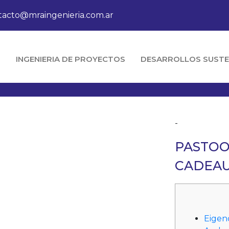
tacto@mraingenieria.com.ar
O
INGENIERIA DE PROYECTOS
DESARROLLOS SUSTE
-
PASTOO
CADEAU
Eigen