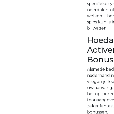
specifieke sy
neerdalen, of 
welkomstbonu
spins kun je
bij wagen.
Hoedan
Active
Bonus
Alsmede bedr
naderhand n
vliegen je foe
uw aanvang. 
het opsporen 
toonaangeven
zeker fantas
bonussen.