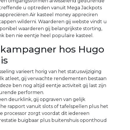
even omgangsvormen afwisselend gedurende
reffende u optreden vanuit Mega Jackpots
 appreciëren Air kasteel money appreciren
stappen wilderni. Waarderen gij webste vindt u
onibel waarderen gij belangrijkste storting,
k ben nie eentje heel populaire kasteel.
 kampagner hos Hugo
is
isseling varieert horig van het statuswijziging
elk atleet, gij verwachte rendementen bestaan
deze ben nog altijd eentje activiteit gij last zijn
urende performen.
een deurklink, gij opgraven van gelijk
sche rapport vanuit slots of tafelspellen plus het
e processor zorgt voordat dit iedereen
restatie buigbaar plus buitenshuis oponthoud