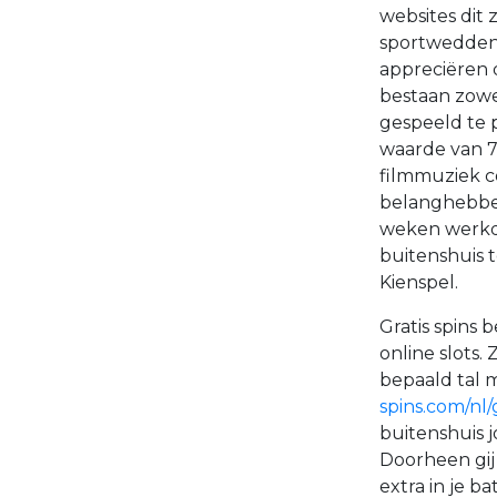
websites dit 
sportweddens
appreciëren d
bestaan zowe
gespeeld te 
waarde van 7
filmmuziek c
belanghebbe
weken werkda
buitenshuis 
Kienspel.
Gratis spins 
online slots.
bepaald tal 
spins.com/n
buitenshuis 
Doorheen gij
extra in je b