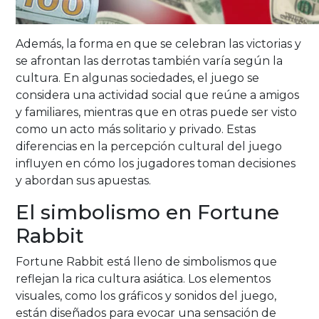
Además, la forma en que se celebran las victorias y
se afrontan las derrotas también varía según la
cultura. En algunas sociedades, el juego se
considera una actividad social que reúne a amigos
y familiares, mientras que en otras puede ser visto
como un acto más solitario y privado. Estas
diferencias en la percepción cultural del juego
influyen en cómo los jugadores toman decisiones
y abordan sus apuestas.
El simbolismo en Fortune
Rabbit
Fortune Rabbit está lleno de simbolismos que
reflejan la rica cultura asiática. Los elementos
visuales, como los gráficos y sonidos del juego,
están diseñados para evocar una sensación de