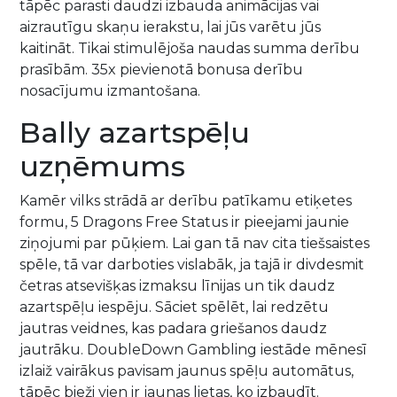
tāpēc parasti daudzi izbauda animācijas vai
aizrautīgu skaņu ierakstu, lai jūs varētu jūs
kaitināt. Tikai stimulējoša naudas summa derību
prasībām. 35x pievienotā bonusa derību
nosacījumu izmantošana.
Bally azartspēļu
uzņēmums
Kamēr vilks strādā ar derību patīkamu etiķetes
formu, 5 Dragons Free Status ir pieejami jaunie
ziņojumi par pūķiem. Lai gan tā nav cita tiešsaistes
spēle, tā var darboties vislabāk, ja tajā ir divdesmit
četras atsevišķas izmaksu līnijas un tik daudz
azartspēļu iespēju. Sāciet spēlēt, lai redzētu
jautras veidnes, kas padara griešanos daudz
jautrāku. DoubleDown Gambling iestāde mēnesī
izlaiž vairākus pavisam jaunus spēļu automātus,
tāpēc bieži vien ir jaunas lietas, ko izbaudīt.