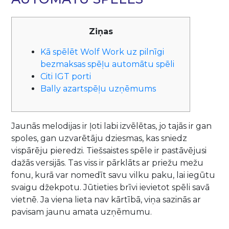
Ziņas
Kā spēlēt Wolf Work uz pilnīgi
bezmaksas spēļu automātu spēli
Citi IGT porti
Bally azartspēļu uzņēmums
Jaunās melodijas ir ļoti labi izvēlētas, jo tajās ir gan
spoles, gan uzvarētāju dziesmas, kas sniedz
vispārēju pieredzi. Tiešsaistes spēle ir pastāvējusi
dažās versijās. Tas viss ir pārklāts ar priežu mežu
fonu, kurā var nomedīt savu vilku paku, lai iegūtu
svaigu džekpotu. Jūtieties brīvi ievietot spēli savā
vietnē.
Ja viena lieta nav kārtībā, viņa sazinās ar
pavisam jaunu amata uzņēmumu.