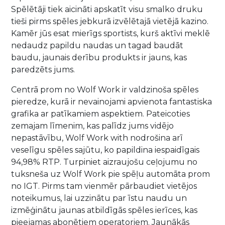
Spēlētāji tiek aicināti apskatīt visu smalko druku
tieši pirms spēles jebkurā izvēlētajā vietējā kazino.
Kamēr jūs esat mierīgs sportists, kurš aktīvi meklē
nedaudz papildu naudas un tagad baudāt
baudu, jaunais derību produkts ir jauns, kas
paredzēts jums.
Centrā prom no Wolf Work ir valdzinoša spēles
pieredze, kurā ir nevainojami apvienota fantastiska
grafika ar patīkamiem aspektiem. Pateicoties
zemajam līmenim, kas palīdz jums vidējo
nepastāvību, Wolf Work with nodrošina arī
veselīgu spēles sajūtu, ko papildina iespaidīgais
94,98% RTP. Turpiniet aizraujošu ceļojumu no
tuksneša uz Wolf Work pie spēļu automāta prom
no IGT. Pirms tam vienmēr pārbaudiet vietējos
noteikumus, lai uzzinātu par īstu naudu un
izmēģinātu jaunas atbildīgās spēles ierīces, kas
pieejamas abonētiem operatoriem. Jaunākās