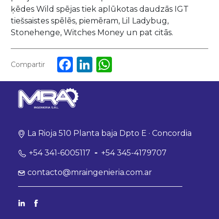
ķēdes Wild spējas tiek aplūkotas daudzās IGT
tiešsaistes spēlēs, piemēram, Lil Ladybug,
Stonehenge, Witches Money un pat citās.
Facebook
LinkedIn
WhatsApp
Compartir
La Rioja 510 Planta baja Dpto E · Concordia
+54 341-6005117
-
+54 345-4179707
contacto@mraingenieria.com.ar