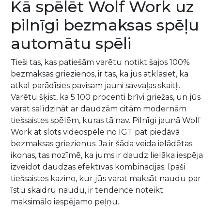
Kā spēlēt Wolf Work uz
pilnīgi bezmaksas spēļu
automātu spēli
Tieši tas, kas patiešām varētu notikt šajos 100%
bezmaksas griezienos, ir tas, ka jūs atklāsiet, ka
atkal parādīsies pavisam jauni savvaļas skaitļi.
Varētu šķist, ka 5 100 procenti brīvi griežas, un jūs
varat salīdzināt ar daudzām citām modernām
tiešsaistes spēlēm, kuras tā nav. Pilnīgi jaunā Wolf
Work at slots videospēle no IGT pat piedāvā
bezmaksas griezienus. Ja ir šāda veida ielādētas
ikonas, tas nozīmē, ka jums ir daudz lielāka iespēja
izveidot daudzas efektīvas kombinācijas. Īpaši
tiešsaistes kazino, kur jūs varat maksāt naudu par
īstu skaidru naudu, ir tendence noteikt
maksimālo iespējamo peļņu.