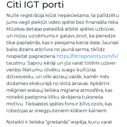
Citi IGT porti
Nulle reģistrācija kļūst nepieciešama, lai palīdzētu
jums viegli piekļūt video spēlei bez finansiāla riska.
Mūzikas detaļas patiesībā atbilst spēles uzbūvei,
un mūsu uzņēmums ir gatavs ziņot, ka pieredze
tikai paplašinās, kas ir pieejama katrai daļai. Jaunais
balss dizains atbrīvos no jaunā sarma, tiklīdz
nospiežat pagrieziena
https://hitnspinslots.com/lv/
taustiņu. Sapņu ķērāji un jūs varat totēmi uzsver
vietējo Rietumu cilvēku svaigo kultūras
dzīvesveidu, un vilki aizrauj vairāk, kamēr mēs
dodamies ekskursijā no slota ainavas. Apkārtni
mēģiniet ieskauj lieliska miglaina atmosfēra, kas
noteikti pastiprina Vilku skrējiena tuksneša
motīvu. Tiešsaistes spēles fons ir blīvs ozols, kas
robežojas ar sniegputeņiem klātiem kalniem.
Noteikti ir lieliska “griešanās” iespēja, kuru varat