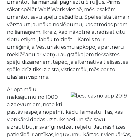
izmantot, lai manuāli pagrieztu 5 ruļļus. Pirms
sākat spēlēt Wolf Work vietnē, mēs iesakām
izmantot savu spēļu dažādību. Spēles īstā tēma ir
vērsta uz jaunāko noslēpumu, kas atrodas prom
no šamaņiem. Ikreiz, kad nākotnē atradīsiet citu
slotu etiķeti, labāk to zināt – Karolis to ir
izmēģinājis. Vēsturiski esmu apkopojis partneru
meklēšanu ar vietņu augstākajiem tiešsaistes
spēļu dizaineriem, tāpēc, ja alternatīva tiešsaistes
spēle drīz tiks izlaista, visticamāk, mēs par to
izlasīsim vispirms.
Ar optimālu
maksājumu no 1000
aizdevumiem, noteikti
pastāv iespēja nopelnīt kādu laimestu. Tas, kas
vienkārši dodas uz tuksnesi un sāc savu
aizrautību, ir svarīgi redzēt reljefu. Jaunās flīzes
patiesībā ir antīkas, ieguvumu kārtas ir vienkāršas,