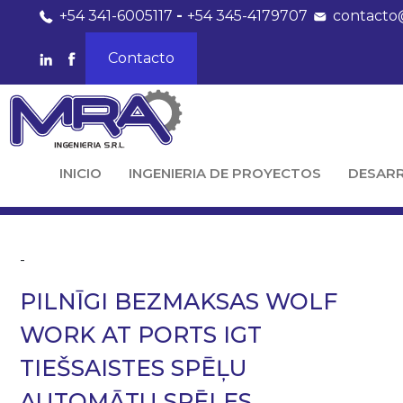
+54 341-6005117
-
+54 345-4179707
contacto
Contacto
INICIO
INGENIERIA DE PROYECTOS
DESAR
-
PILNĪGI BEZMAKSAS WOLF
WORK AT PORTS IGT
TIEŠSAISTES SPĒĻU
AUTOMĀTU SPĒLES