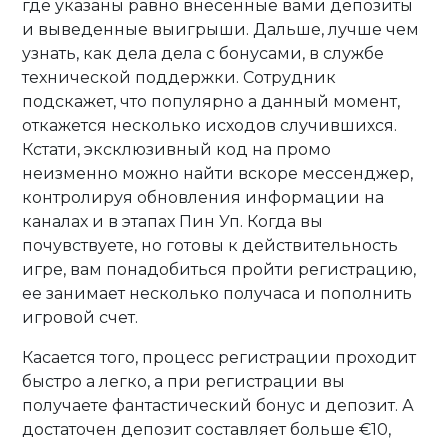
где указаны равно внесенные вами депозиты
и выведенные выигрыши. Дальше, лучше чем
узнать, как дела дела с бонусами, в службе
технической поддержки. Сотрудник
подскажет, что популярно а данный момент,
откажется несколько исходов случившихся.
Кстати, эксклюзивный код на промо
неизменно можно найти вскоре мессенджер,
контролируя обновления информации на
каналах и в этапах Пин Уп. Когда вы
почувствуете, но готовы к действительность
игре, вам понадобиться пройти регистрацию,
ее занимает несколько получаса и пополнить
игровой счет.
Касается того, процесс регистрации проходит
быстро а легко, а при регистрации вы
получаете фантастический бонус и депозит. А
достаточен депозит составляет больше €10,