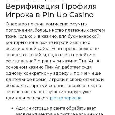
Верификация Профиля
Игрока в Pin Up Casino
Оператор не снял комиссию с суммы
пополнения, большинство платежных систем
тоже. Только и в казино, для букмекерской
конторы очень важно играть именно с
официальной сайта. Если пребезбожно не
знаете, а его найти, надо всего перейти с
официальной странички казино Пин Ап. А
основном казино Пин Ап работает судя
одному конкретному адресу и причем еще
длительное время. Игроки в своих отзывах и
обзорах в азартный сервис говорю о том, но
зеркало исправно функционирует уже
длительное всяком
pin up зеркало
.
Администрация сайта обрабатывает
заявки клиентов на снятие наличных за