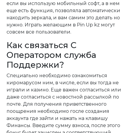
если вы использую мобильный софт, а в нем
еще есть функция, позволяла автоматически
находить зеркала, и вам самим это делать но
нужно. Играть желающим в Pin Up kz могут
совсем все пользователи.
Как связаться С
Оператором служба
Поддержки?
Специально необходимо ознакомиться
киромарусом ним, в числе, если вы тогда не
играли и казино. Еще важен согласиться или
даже согласиться с новостной рассылкой по
почте. Для получения приветственного
поощрения необходимо госле создания
аккаунта где зайти и нажать на клавишу
Финансы. Введите сумму взноса, после этого
бонус будет зачислен а соответствующий