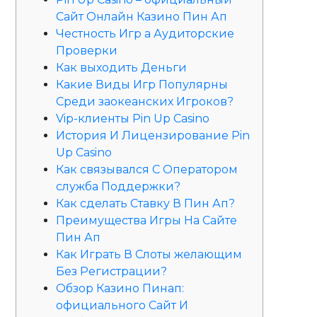
Сайт Онлайн Казино Пин Ап
Честность Игр а Аудиторские
Проверки
Как выходить Деньги
Какие Виды Игр Популярны
Среди заокеанских Игроков?
Vip-клиенты Pin Up Casino
История И Лицензирование Pin
Up Casino
Как связывался С Оператором
служба Поддержки?
Как сделать Ставку В Пин Ап?
Преимущес͏тва͏ Игры На Сайте
Пин Ап
Как Играть В Слоты желающим
Без Регистрации?
Обзор Казино Пинап:
официального Сайт И