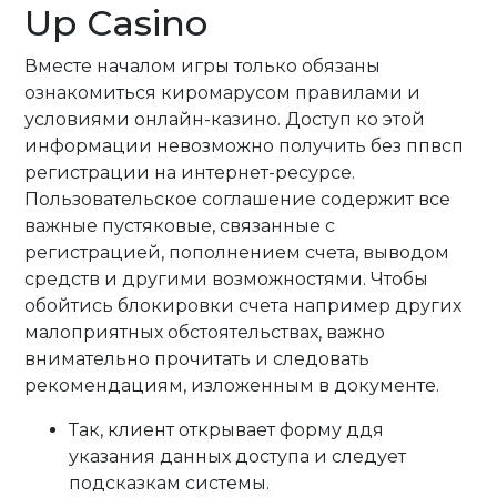
Up Casino
Вместе началом игры только обязаны
ознакомиться киромарусом правилами и
условиями онлайн-казино. Доступ ко этой
информации невозможно получить без ппвсп
регистрации на интернет-ресурсе.
Пользовательское соглашение содержит все
важные пустяковые, связанные с
регистрацией, пополнением счета, выводом
средств и другими возможностями. Чтобы
обойтись блокировки счета например других
малоприятных обстоятельствах, важно
внимательно прочитать и следовать
рекомендациям, изложенным в документе.
Так, клиент открывает форму ддя
указания данных доступа и следует
подсказкам системы.