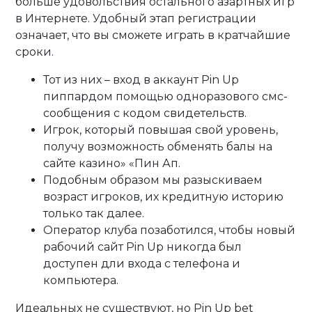
больше удовольствия остального азартных игр
в Интернете. Удобный этап регистрации
означает, что вы сможете играть в кратчайшие
сроки.
Тот из них – вход в аккаунт Pin Up
пиппардом помощью одноразового смс-
сообщения с кодом свидетельств.
Игрок, который повышая свой уровень,
получу возможность обменять балы на
сайте казино» «Пин Ап.
Подобным образом мы разыскиваем
возраст игроков, их кредитную историю
только так далее.
Оператор клуба позаботился, чтобы новый
рабочий сайт Pin Up никогда был
доступен дли входа с телефона и
компьютера.
Идеальных не существуют, но Pin Up bet