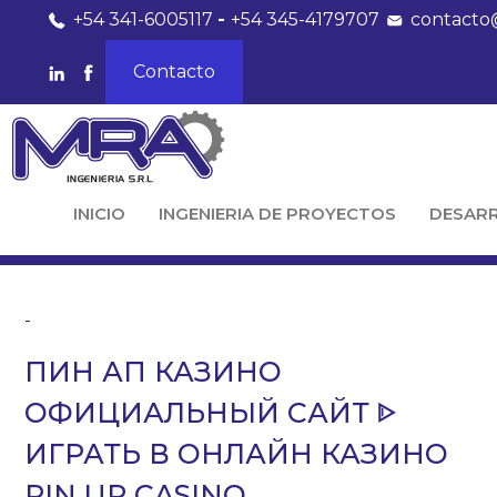
+54 341-6005117
-
+54 345-4179707
contacto
Contacto
INICIO
INGENIERIA DE PROYECTOS
DESAR
-
ПИН АП КАЗИНО
ОФИЦИАЛЬНЫЙ САЙТ ᐈ
ИГРАТЬ В ОНЛАЙН КАЗИНО
PIN UP CASINO