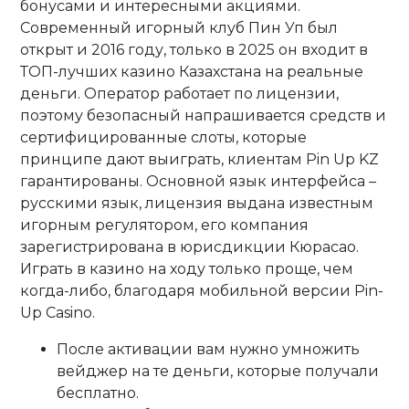
бонусами и интересными акциями.
Современный игорный клуб Пин Уп был
открыт и 2016 году, только в 2025 он входит в
ТОП-лучших казино Казахстана на реальные
деньги. Оператор работает по лицензии,
поэтому безопасный напрашивается средств и
сертифицированные слоты, которые
принципе дают выиграть, клиентам Pin Up KZ
гарантированы. Основной язык интерфейса –
русскими язык, лицензия выдана известным
игорным регулятором, его компания
зарегистрирована в юрисдикции Кюрасао.
Играть в казино на ходу только проще, чем
когда-либо, благодаря мобильной версии Pin-
Up Casino.
После активации вам нужно умножить
вейджер на те деньги, которые получали
бесплатно.