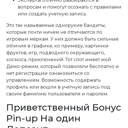
Эксперты отлично разбираются в
вопросам и помогут осознать с правилами
или создать учетную запись.
Это так называемые однорукие бандиты,
которые почти ничем не отличаются по
игровым меркам. У них должно быть сильные
отличия в графике, ко примеру, картинки
фруктов, игр, подводного окружающего,
космоса, приключений. Тот слот имеет мой
Демо-режим, который позволяли бесплатно и
нет регистрации ознакомиться со
управлением. Возможность содержать
профиль или вошли в учетную запись под
своим фамилию пользователя и паролем.
Приветственный Бонус
Pin-up На один