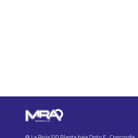
La Rioja 510 Planta baja Dpto E · Concordia