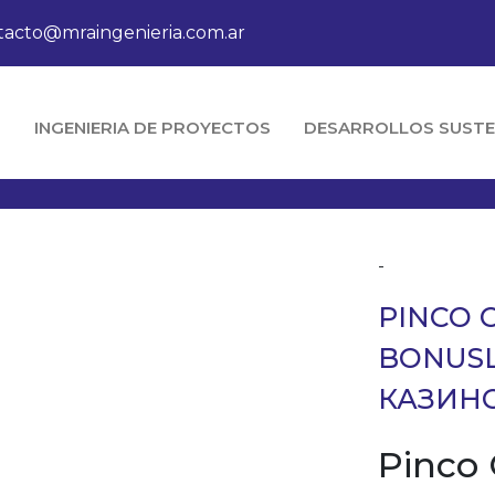
tacto@mraingenieria.com.ar
O
INGENIERIA DE PROYECTOS
DESARROLLOS SUSTE
-
PINCO 
BONUSL
КАЗИНО
Pinco 