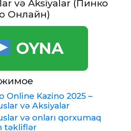
ar və Aksiyalar (Пинко
о Онлайн)
OYNA
ржимое
o Online Kazino 2025 –
slar və Aksiyalar
slar və onları qorxumaq
 təkliflər