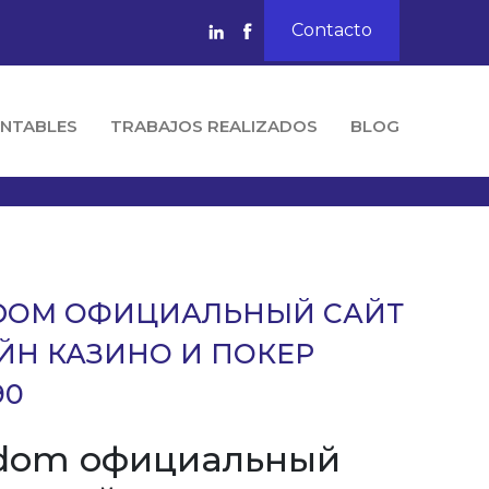
Contacto
NTABLES
TRABAJOS REALIZADOS
BLOG
DOM ОФИЦИАЛЬНЫЙ САЙТ
ЙН КАЗИНО И ПОКЕР
90
dom официальный