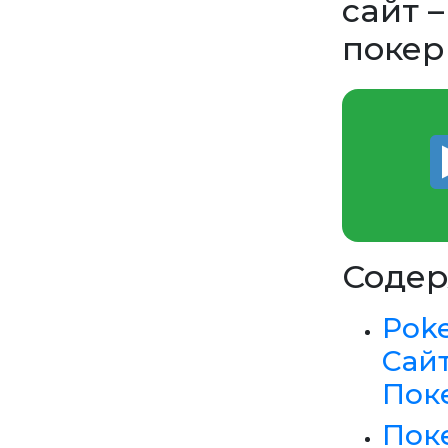
сайт 
покер
Соде
Pok
Сайт
Пок
Пок