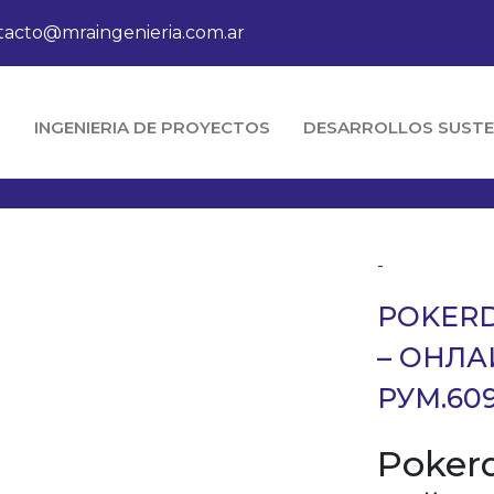
tacto@mraingenieria.com.ar
O
INGENIERIA DE PROYECTOS
DESARROLLOS SUSTE
-
POKER
– ОНЛА
РУМ.60
Poker