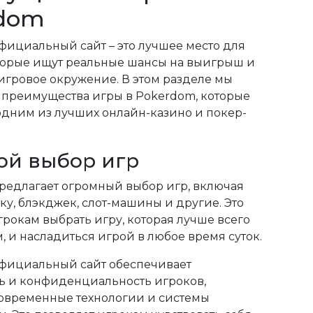
rdom
ициальный сайт – это лучшее место для
оторые ищут реальные шансы на выигрыш и
игровое окружение. В этом разделе мы
 преимущества игры в Pokerdom, которые
одним из лучших онлайн-казино и покер-
ой выбор игр
редлагает огромный выбор игр, включая
тку, блэкджек, слот-машины и другие. Это
грокам выбрать игру, которая лучше всего
, и насладиться игрой в любое время суток.
фициальный сайт обеспечивает
ь и конфиденциальность игроков,
современные технологии и системы