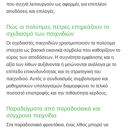
που συχνά λειτουργούν ως αφορμές για επιπλέον
αποδόσεις και επιλογές.
Πώς οι πολύτιμες πέτρες επηρεάζουν το
σχεδιασμό των παιχνιδιών
Οι σχεδιαστές παιχνιδιών χρησιμοποιούν τα πολύτιμα
στοιχεία ως βασικά εικονικά σύμβολα που καθορίζουν το
εύρος των αποδόσεων. Η συχνότητα εμφάνισης και η
αξία των λίθων αυξάνονται ή μειώνονται ανάλογα με το
επίπεδο επικινδυνότητας και τη στρατηγική του
παιχνιδιού. Αυτός ο συνδυασμός συμβολισμού και
μαθηματικών υπολογισμών διαμορφώνει το τελικό
ποσοστό επιστροφής και την πιθανότητα κέρδους.
Παραδείγματα από παραδοσιακά και
σύγχρονα παιχνίδια
Στα παραδοσιακά φρουτάκια, ένας λίθος μπορεί να