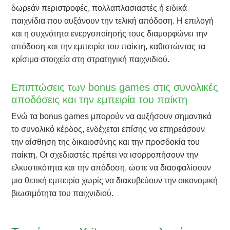
δωρεάν περιστροφές, πολλαπλασιαστές ή ειδικά
παιχνίδια που αυξάνουν την τελική απόδοση. Η επιλογή
και η συχνότητα ενεργοποίησής τους διαμορφώνει την
απόδοση και την εμπειρία του παίκτη, καθιστώντας τα
κρίσιμα στοιχεία στη στρατηγική παιχνιδιού.
Επιπτώσεις των bonus games στις συνολικές
αποδόσεις και την εμπειρία του παίκτη
Ενώ τα bonus games μπορούν να αυξήσουν σημαντικά
το συνολικό κέρδος, ενδέχεται επίσης να επηρεάσουν
την αίσθηση της δικαιοσύνης και την προσδοκία του
παίκτη. Οι σχεδιαστές πρέπει να ισορροπήσουν την
ελκυστικότητα και την απόδοση, ώστε να διασφαλίσουν
μια θετική εμπειρία χωρίς να διακυβεύουν την οικονομική
βιωσιμότητα του παιχνιδιού.