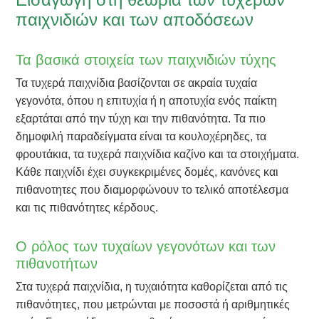
παιχνιδιών και των αποδόσεων
Τα βασικά στοιχεία των παιχνιδιών τύχης
Τα τυχερά παιχνίδια βασίζονται σε ακραία τυχαία
γεγονότα, όπου η επιτυχία ή η αποτυχία ενός παίκτη
εξαρτάται από την τύχη και την πιθανότητα. Τα πιο
δημοφιλή παραδείγματα είναι τα κουλοχέρηδες, τα
φρουτάκια, τα τυχερά παιχνίδια καζίνο και τα στοιχήματα.
Κάθε παιχνίδι έχει συγκεκριμένες δομές, κανόνες και
πιθανοτητες που διαμορφώνουν το τελικό αποτέλεσμα
και τις πιθανότητες κέρδους.
Ο ρόλος των τυχαίων γεγονότων και των
πιθανοτήτων
Στα τυχερά παιχνίδια, η τυχαιότητα καθορίζεται από τις
πιθανότητες, που μετρώνται με ποσοστά ή αριθμητικές