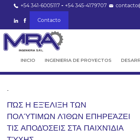
+54 341-6005117
-
+54 345-4179707
contacto
Contacto
INICIO
INGENIERIA DE PROYECTOS
DESAR
-
ΠΏΣ Η ΕΞΈΛΙΞΗ ΤΩΝ
ΠΟΛΎΤΙΜΩΝ ΛΊΘΩΝ ΕΠΗΡΕΆΖΕΙ
ΤΙΣ ΑΠΟΔΌΣΕΙΣ ΣΤΑ ΠΑΙΧΝΊΔΙΑ
ΤΎΧΗΣ