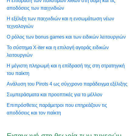
Η επίδραση των πολύτιμων λίθων στη δομή και τις
αποδόσεις των παιχνιδιών
Η εξέλιξη των παιχνιδιών και η ενσωμάτωση νέων
τεχνολογιών
Ο ρόλος των bonus games και των ειδικών λειτουργιών
Το σύστημα X-iter και η επιλογή αγοράς ειδικών
λειτουργιών
Η μέγιστη πληρωμή και η επίδρασή της στη στρατηγική
του παίκτη
Ανάλυση του Pirots 4 ως σύγχρονο παράδειγμα εξέλιξης
Συμπεράσματα και προοπτικές για το μέλλον
Επιπρόσθετες παράμετροι που επηρεάζουν τις
αποδόσεις και τον παίκτη
Εισαγωγή στη θεωρία των τυχερών