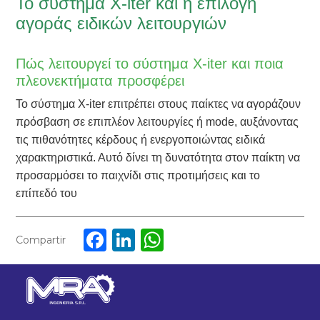
Το σύστημα X-iter και η επιλογή
αγοράς ειδικών λειτουργιών
Πώς λειτουργεί το σύστημα X-iter και ποια
πλεονεκτήματα προσφέρει
Το σύστημα X-iter επιτρέπει στους παίκτες να αγοράζουν
πρόσβαση σε επιπλέον λειτουργίες ή mode, αυξάνοντας
τις πιθανότητες κέρδους ή ενεργοποιώντας ειδικά
χαρακτηριστικά. Αυτό δίνει τη δυνατότητα στον παίκτη να
προσαρμόσει το παιχνίδι στις προτιμήσεις και το
επίπεδό του
Facebook
LinkedIn
WhatsApp
Compartir