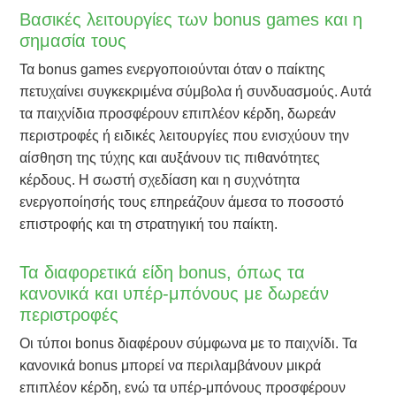
Βασικές λειτουργίες των bonus games και η
σημασία τους
Τα bonus games ενεργοποιούνται όταν ο παίκτης
πετυχαίνει συγκεκριμένα σύμβολα ή συνδυασμούς. Αυτά
τα παιχνίδια προσφέρουν επιπλέον κέρδη, δωρεάν
περιστροφές ή ειδικές λειτουργίες που ενισχύουν την
αίσθηση της τύχης και αυξάνουν τις πιθανότητες
κέρδους. Η σωστή σχεδίαση και η συχνότητα
ενεργοποίησής τους επηρεάζουν άμεσα το ποσοστό
επιστροφής και τη στρατηγική του παίκτη.
Τα διαφορετικά είδη bonus, όπως τα
κανονικά και υπέρ-μπόνους με δωρεάν
περιστροφές
Οι τύποι bonus διαφέρουν σύμφωνα με το παιχνίδι. Τα
κανονικά bonus μπορεί να περιλαμβάνουν μικρά
επιπλέον κέρδη, ενώ τα υπέρ-μπόνους προσφέρουν