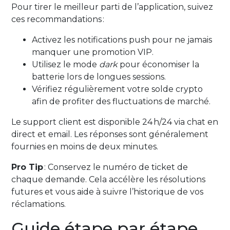
Pour tirer le meilleur parti de l’application, suivez
ces recommandations :
Activez les notifications push pour ne jamais
manquer une promotion VIP.
Utilisez le mode
dark
pour économiser la
batterie lors de longues sessions.
Vérifiez régulièrement votre solde crypto
afin de profiter des fluctuations de marché.
Le support client est disponible 24 h/24 via chat en
direct et email. Les réponses sont généralement
fournies en moins de deux minutes.
Pro Tip
: Conservez le numéro de ticket de
chaque demande. Cela accélère les résolutions
futures et vous aide à suivre l’historique de vos
réclamations.
Guide étape par étape