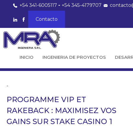
+54 341-6005117
-
+54 345-4179707
contacto
Contacto
INICIO
INGENIERIA DE PROYECTOS
DESAR
-
PROGRAMME VIP ET
RAKEBACK : MAXIMISEZ VOS
GAINS SUR STAKE CASINO 1