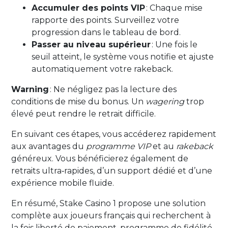
Accumuler des points VIP
: Chaque mise
rapporte des points. Surveillez votre
progression dans le tableau de bord.
Passer au niveau supérieur
: Une fois le
seuil atteint, le système vous notifie et ajuste
automatiquement votre rakeback.
Warning
: Ne négligez pas la lecture des
conditions de mise du bonus. Un
wagering
trop
élevé peut rendre le retrait difficile.
En suivant ces étapes, vous accéderez rapidement
aux avantages du
programme VIP
et au
rakeback
généreux. Vous bénéficierez également de
retraits ultra‑rapides, d’un support dédié et d’une
expérience mobile fluide.
En résumé, Stake Casino 1 propose une solution
complète aux joueurs français qui recherchent à
la fois liberté de paiement, programme de fidélité