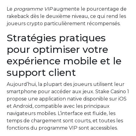
Le
programme VIP
augmente le pourcentage de
rakeback dès le deuxième niveau, ce qui rend les
joueurs crypto particulièrement récompensés.
Stratégies pratiques
pour optimiser votre
expérience mobile et le
support client
Aujourd’hui, la plupart des joueurs utilisent leur
smartphone pour accéder aux jeux. Stake Casino 1
propose une application native disponible sur iOS
et Android, compatible avec les principaux
navigateurs mobiles. L’interface est fluide, les
temps de chargement sont courts, et toutes les
fonctions du programme VIP sont accessibles.