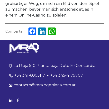
großartiger Weg, um sich ein Bild von dem Spiel
zu machen, bevor man sich entscheidet, es in
einem Online-Casino zu spielen.
Facebook
LinkedIn
WhatsApp
Compartir
La Rioja 510 Planta baja Dpto E · Concordia
+54 341-6005117
-
+54 345-4179707
contacto@mraingenieria.com.ar