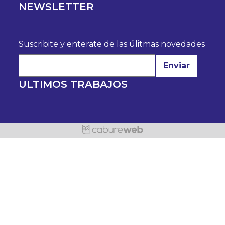
NEWSLETTER
Suscribite y enterate de las úlitmas novedades
Enviar
ULTIMOS TRABAJOS