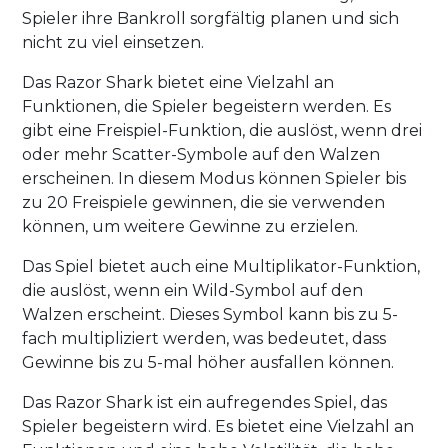
Spieler ihre Bankroll sorgfältig planen und sich
nicht zu viel einsetzen.
Das Razor Shark bietet eine Vielzahl an
Funktionen, die Spieler begeistern werden. Es
gibt eine Freispiel-Funktion, die auslöst, wenn drei
oder mehr Scatter-Symbole auf den Walzen
erscheinen. In diesem Modus können Spieler bis
zu 20 Freispiele gewinnen, die sie verwenden
können, um weitere Gewinne zu erzielen.
Das Spiel bietet auch eine Multiplikator-Funktion,
die auslöst, wenn ein Wild-Symbol auf den
Walzen erscheint. Dieses Symbol kann bis zu 5-
fach multipliziert werden, was bedeutet, dass
Gewinne bis zu 5-mal höher ausfallen können.
Das Razor Shark ist ein aufregendes Spiel, das
Spieler begeistern wird. Es bietet eine Vielzahl an