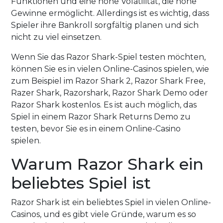
Funktionen und eine hohe Volatilität, die hohe
Gewinne ermöglicht. Allerdings ist es wichtig, dass
Spieler ihre Bankroll sorgfältig planen und sich
nicht zu viel einsetzen.
Wenn Sie das Razor Shark-Spiel testen möchten,
können Sie es in vielen Online-Casinos spielen, wie
zum Beispiel im Razor Shark 2, Razor Shark Free,
Razer Shark, Razorshark, Razor Shark Demo oder
Razor Shark kostenlos. Es ist auch möglich, das
Spiel in einem Razor Shark Returns Demo zu
testen, bevor Sie es in einem Online-Casino
spielen.
Warum Razor Shark ein
beliebtes Spiel ist
Razor Shark ist ein beliebtes Spiel in vielen Online-
Casinos, und es gibt viele Gründe, warum es so