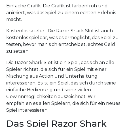
Einfache Grafik: Die Grafik ist farbenfroh und
animiert, was das Spiel zu einem echten Erlebnis
macht.
Kostenlos spielen: Die Razor Shark Slot ist auch
kostenlos spielbar, was es ermöglicht, das Spiel zu
testen, bevor man sich entscheidet, echtes Geld
zu setzen.
Die Razor Shark Slot ist ein Spiel, das sich an alle
Spieler richtet, die sich für ein Spiel mit einer
Mischung aus Action und Unterhaltung
interessieren. Es ist ein Spiel, das sich durch seine
einfache Bedienung und seine vielen
Gewinnmöglichkeiten auszeichnet. Wir
empfehlen es allen Spielern, die sich für ein neues
Spiel interessieren.
Das Spiel Razor Shark