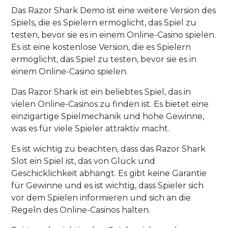
Das Razor Shark Demo ist eine weitere Version des
Spiels, die es Spielern ermöglicht, das Spiel zu
testen, bevor sie es in einem Online-Casino spielen.
Es ist eine kostenlose Version, die es Spielern
ermöglicht, das Spiel zu testen, bevor sie es in
einem Online-Casino spielen.
Das Razor Shark ist ein beliebtes Spiel, das in
vielen Online-Casinos zu finden ist. Es bietet eine
einzigartige Spielmechanik und hohe Gewinne,
was es für viele Spieler attraktiv macht.
Es ist wichtig zu beachten, dass das Razor Shark
Slot ein Spiel ist, das von Glück und
Geschicklichkeit abhängt. Es gibt keine Garantie
für Gewinne und es ist wichtig, dass Spieler sich
vor dem Spielen informieren und sich an die
Regeln des Online-Casinos halten.