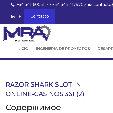
+54 341-6005117
-
+54 345-4179707
contacto
Contacto
INICIO
INGENIERIA DE PROYECTOS
DESAR
-
RAZOR SHARK SLOT IN
ONLINE-CASINOS.361 (2)
Содержимое