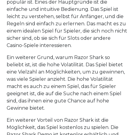
populär ist. Eines der Hauptgründe ist die
einfache und intuitive Bedienung. Das Spiel ist
leicht zu verstehen, selbst für Anfänger, und die
Regeln sind einfach zu erlernen. Das macht es zu
einem idealen Spiel für Spieler, die sich noch nicht
sicher sind, ob sie sich für Slots oder andere
Casino-Spiele interessieren.
Ein weiterer Grund, warum Razor Shark so
beliebt ist, ist die hohe Volatilität. Das Spiel bietet
eine Vielzahl an Möglichkeiten, um zu gewinnen,
was viele Spieler anzieht. Die hohe Volatilität
macht es auch zu einem Spiel, das für Spieler
geeignet ist, die auf die Suche nach einem Spiel
sind, das ihnen eine gute Chance auf hohe
Gewinne bietet.
Ein weiterer Vorteil von Razor Shark ist die
Möglichkeit, das Spiel kostenlos zu spielen. Die
Razor Shark Demo ist kostenlos erhältlich und