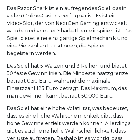
Das Razor Shark ist ein aufregendes Spiel, das in
vielen Online-Casinos verfügbar ist. Es ist ein
Video-Slot, der von NextGen Gaming entwickelt
wurde und von der Shark-Theme inspiriert ist. Das
Spiel bietet eine einzigartige Spielmechanik und
eine Vielzahl an Funktionen, die Spieler
begeistern werden.
Das Spiel hat 5 Walzen und 3 Reihen und bietet
50 feste Gewinnlinien. Die Mindesteinsatzgrenze
beträgt 0,50 Euro, während die maximale
Einsatzzahl 125 Euro beträgt. Das Maximum, das
man gewinnen kann, beträgt 50.000 Euro.
Das Spiel hat eine hohe Volatilität, was bedeutet,
dass es eine hohe Wahrscheinlichkeit gibt, dass
hohe Gewinne erzielt werden können. Allerdings
gibt es auch eine hohe Wahrscheinlichkeit, dass
Verluste auftreten. Deshalb ist es wichtig, dass