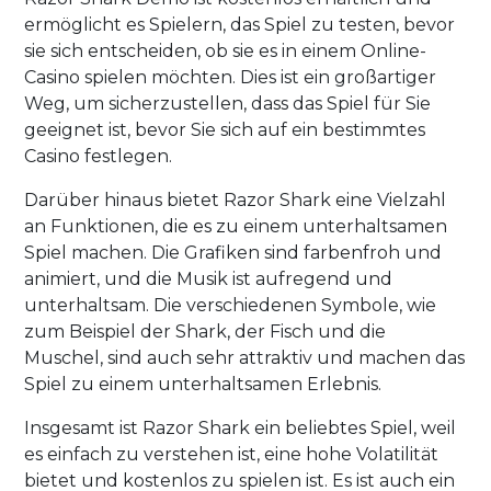
ermöglicht es Spielern, das Spiel zu testen, bevor
sie sich entscheiden, ob sie es in einem Online-
Casino spielen möchten. Dies ist ein großartiger
Weg, um sicherzustellen, dass das Spiel für Sie
geeignet ist, bevor Sie sich auf ein bestimmtes
Casino festlegen.
Darüber hinaus bietet Razor Shark eine Vielzahl
an Funktionen, die es zu einem unterhaltsamen
Spiel machen. Die Grafiken sind farbenfroh und
animiert, und die Musik ist aufregend und
unterhaltsam. Die verschiedenen Symbole, wie
zum Beispiel der Shark, der Fisch und die
Muschel, sind auch sehr attraktiv und machen das
Spiel zu einem unterhaltsamen Erlebnis.
Insgesamt ist Razor Shark ein beliebtes Spiel, weil
es einfach zu verstehen ist, eine hohe Volatilität
bietet und kostenlos zu spielen ist. Es ist auch ein