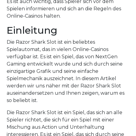
Es ist auch wichtig, dass Spieler sich vor dem
Spielen informieren und sich an die Regeln des
Online-Casinos halten.
Einleitung
Die Razor Shark Slot ist ein beliebtes
Spielautomat, das in vielen Online-Casinos
verfügbar ist. Es ist ein Spiel, das von NextGen
Gaming entwickelt wurde und sich durch seine
einzigartige Grafik und seine einfache
Spielmechanik auszeichnet. In diesem Artikel
werden wir uns näher mit der Razor Shark Slot
auseinandersetzen und Ihnen zeigen, warum es
so beliebt ist.
Die Razor Shark Slot ist ein Spiel, das sich an alle
Spieler richtet, die sich für ein Spiel mit einer
Mischung aus Action und Unterhaltung
interessieren. Es ist ein Spiel, das sich durch seine