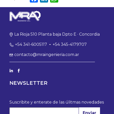
La Rioja 510 Planta baja Dpto E · Concordia
+54 341-6005117
-
+54 345-4179707
contacto@mraingenieria.com.ar
NEWSLETTER
Suscribite y enterate de las úlitmas novedades
Enviar