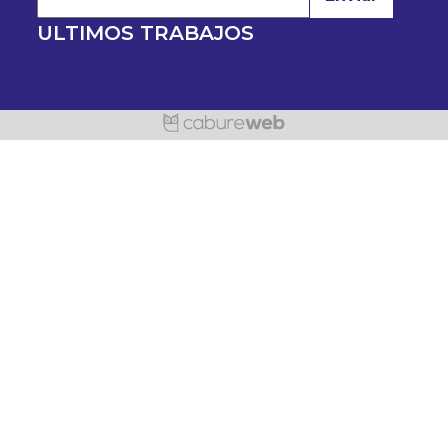
ULTIMOS TRABAJOS