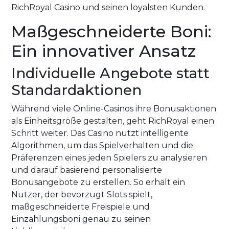
RichRoyal Casino und seinen loyalsten Kunden.
Maßgeschneiderte Boni:
Ein innovativer Ansatz
Individuelle Angebote statt
Standardaktionen
Während viele Online-Casinos ihre Bonusaktionen
als Einheitsgröße gestalten, geht RichRoyal einen
Schritt weiter. Das Casino nutzt intelligente
Algorithmen, um das Spielverhalten und die
Präferenzen eines jeden Spielers zu analysieren
und darauf basierend personalisierte
Bonusangebote zu erstellen. So erhält ein
Nutzer, der bevorzugt Slots spielt,
maßgeschneiderte Freispiele und
Einzahlungsboni genau zu seinen