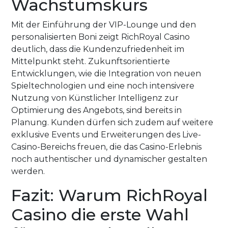
Wachstumskurs
Mit der Einführung der VIP-Lounge und den
personalisierten Boni zeigt RichRoyal Casino
deutlich, dass die Kundenzufriedenheit im
Mittelpunkt steht. Zukunftsorientierte
Entwicklungen, wie die Integration von neuen
Spieltechnologien und eine noch intensivere
Nutzung von Künstlicher Intelligenz zur
Optimierung des Angebots, sind bereits in
Planung. Kunden dürfen sich zudem auf weitere
exklusive Events und Erweiterungen des Live-
Casino-Bereichs freuen, die das Casino-Erlebnis
noch authentischer und dynamischer gestalten
werden.
Fazit: Warum RichRoyal
Casino die erste Wahl