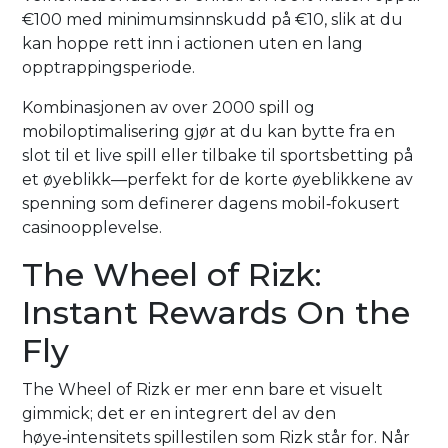
€100 med minimumsinnskudd på €10, slik at du
kan hoppe rett inn i actionen uten en lang
opptrappingsperiode.
Kombinasjonen av over 2000 spill og
mobiloptimalisering gjør at du kan bytte fra en
slot til et live spill eller tilbake til sportsbetting på
et øyeblikk—perfekt for de korte øyeblikkene av
spenning som definerer dagens mobil‑fokusert
casinoopplevelse.
The Wheel of Rizk:
Instant Rewards On the
Fly
The Wheel of Rizk er mer enn bare et visuelt
gimmick; det er en integrert del av den
høye‑intensitets spillestilen som Rizk står for. Når