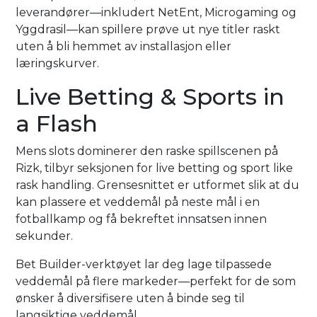
leverandører—inkludert NetEnt, Microgaming og
Yggdrasil—kan spillere prøve ut nye titler raskt
uten å bli hemmet av installasjon eller
læringskurver.
Live Betting & Sports in
a Flash
Mens slots dominerer den raske spillscenen på
Rizk, tilbyr seksjonen for live betting og sport like
rask handling. Grensesnittet er utformet slik at du
kan plassere et veddemål på neste mål i en
fotballkamp og få bekreftet innsatsen innen
sekunder.
Bet Builder-verktøyet lar deg lage tilpassede
veddemål på flere markeder—perfekt for de som
ønsker å diversifisere uten å binde seg til
langsiktige veddemål.