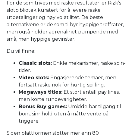
For de som trives med raske resultater, er Rizk’s
slotbibliotek kuratert for å levere raske
utbetalinger og høy volatilitet. De beste
alternativene er de som tilbyr hyppige treffrater,
men også holder adrenalinet pumpende med
små, men hyppige gevinster.
Du vil finne:
Classic slots:
Enkle mekanismer, raske spin-
tider.
Video slots:
Engasjerende temaer, men
fortsatt raske nok for hurtig spilling.
Megaways titles:
Et stort antall pay lines,
men korte rundevarigheter.
Bonus Buy games:
Umiddelbar tilgang til
bonusinnhold uten å måtte vente på
triggere.
Siden plattformen støtter mer enn 80