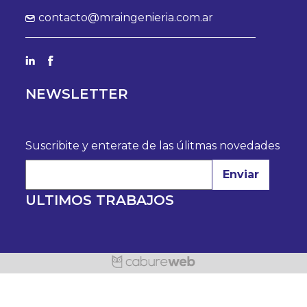
contacto@mraingenieria.com.ar
NEWSLETTER
Suscribite y enterate de las úlitmas novedades
Enviar
ULTIMOS TRABAJOS