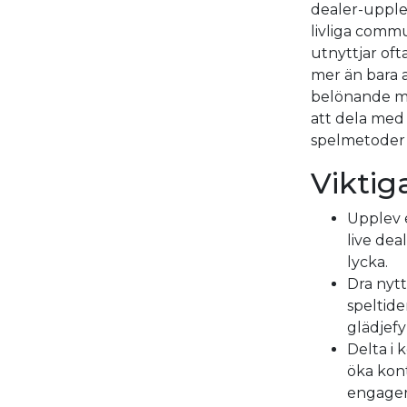
dealer-upple
livliga commu
utnyttjar oft
mer än bara a
belönande me
att dela med
spelmetoder 
Viktig
Upplev e
live dea
lycka.
Dra nyt
speltide
glädjefy
Delta i 
öka kont
engager