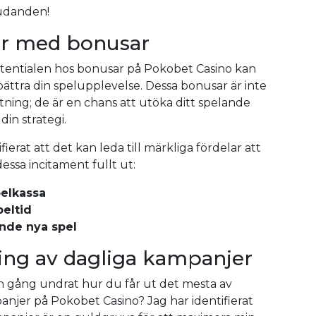
judanden!
ar med bonusar
potentialen hos bonusar på Pokobet Casino kan
bättra din spelupplevelse. Dessa bonusar är inte
tning; de är en chans att utöka ditt spelande
din strategi.
fierat att det kan leda till märkliga fördelar att
dessa incitament fullt ut:
pelkassa
eltid
nde nya spel
ing av dagliga kampanjer
 gång undrat hur du får ut det mesta av
anjer på Pokobet Casino? Jag har identifierat