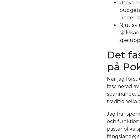
Utöva a
budgetar
underhå
Njut av 
självkän
speluppl
Det fa
på Po
När jag först
fascinerad av
spännande. D
traditionella
Jag har spen
och funktion
passar olika s
fängslande; 