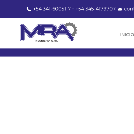
+54 341-6005117
-
+54 345-4179707
con
INICI