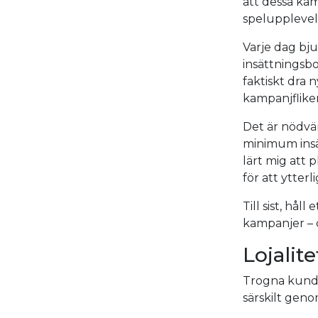
att dessa ka
spelupplevel
Varje dag bju
insättningsb
faktiskt dra n
kampanjflike
Det är nödvän
minimum insä
lärt mig att 
för att ytter
Till sist, hå
kampanjer – 
Lojalit
Trogna kunde
särskilt gen