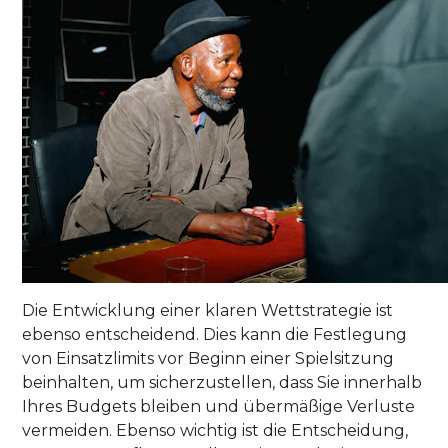
Die Entwicklung einer klaren Wettstrategie ist
ebenso entscheidend. Dies kann die Festlegung
von Einsatzlimits vor Beginn einer Spielsitzung
beinhalten, um sicherzustellen, dass Sie innerhalb
Ihres Budgets bleiben und übermäßige Verluste
vermeiden. Ebenso wichtig ist die Entscheidung,