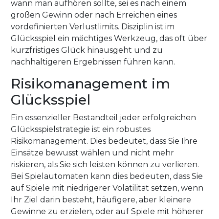
wann man aufhören sollte, sei es nach einem
großen Gewinn oder nach Erreichen eines
vordefinierten Verlustlimits. Disziplin ist im
Glücksspiel ein mächtiges Werkzeug, das oft über
kurzfristiges Glück hinausgeht und zu
nachhaltigeren Ergebnissen führen kann.
Risikomanagement im
Glücksspiel
Ein essenzieller Bestandteil jeder erfolgreichen
Glücksspielstrategie ist ein robustes
Risikomanagement. Dies bedeutet, dass Sie Ihre
Einsätze bewusst wählen und nicht mehr
riskieren, als Sie sich leisten können zu verlieren.
Bei Spielautomaten kann dies bedeuten, dass Sie
auf Spiele mit niedrigerer Volatilität setzen, wenn
Ihr Ziel darin besteht, häufigere, aber kleinere
Gewinne zu erzielen, oder auf Spiele mit höherer