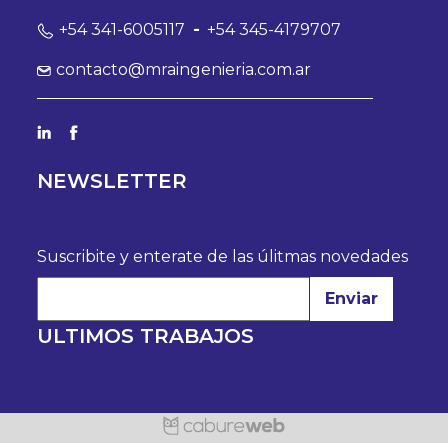
+54 341-6005117
-
+54 345-4179707
contacto@mraingenieria.com.ar
NEWSLETTER
Suscribite y enterate de las úlitmas novedades
Enviar
ULTIMOS TRABAJOS