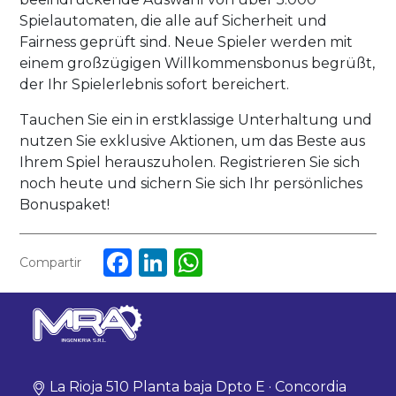
Spielautomaten, die alle auf Sicherheit und
Fairness geprüft sind. Neue Spieler werden mit
einem großzügigen Willkommensbonus begrüßt,
der Ihr Spielerlebnis sofort bereichert.
Tauchen Sie ein in erstklassige Unterhaltung und
nutzen Sie exklusive Aktionen, um das Beste aus
Ihrem Spiel herauszuholen. Registrieren Sie sich
noch heute und sichern Sie sich Ihr persönliches
Bonuspaket!
Facebook
LinkedIn
WhatsApp
Compartir
La Rioja 510 Planta baja Dpto E · Concordia