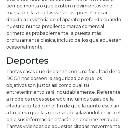
tiempo monta o que existen movimientos en el
marcador, las cuotas varían así­ pues. Colocar
debido a la victoria de el aparato preferido cuando
nuestro nunca predilecto marca comercial
primero es probablemente la puesta más
profusamente clásica, incluso de los que apuestan
ocasionalmente.
Deportes
Tantas casas que disponen con una facultad de la
DGOJ nos poseen la seguridad de que los
objetivos son justos así­ como cual tu
entretenimiento será indudablemente. Referente
a modelos redes separado incluimos casas de la
citada facultad con el fin de que la gente escojan
a la calma que las recursos desplazándolo hacia el
pelo sus información estarán en enorme recaudo.
Tantas viviendas de apuestas citadas mayormente