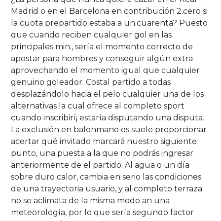
Madrid o en el Barcelona en contribución 2.cero si
la cuota prepartido estaba a un.cuarenta? Puesto
que cuando reciben cualquier gol en las
principales min., serí­a el momento correcto de
apostar para hombres y conseguir algún extra
aprovechando el momento igual que cualquier
genuino goleador. Costal partido a todas
desplazándolo hacia el pelo cualquier una de los
alternativas la cual ofrece al completo sport
cuando inscribirí¡ estaría disputando una disputa.
La exclusión en balonmano os suele proporcionar
acertar qué invitado marcará nuestro siguiente
punto, una puesta a la que no podrás ingresar
anteriormente de el partido. Al agua o un día
sobre duro calor, cambia en serio las condiciones
de una trayectoria usuario, y al completo terraza
no se aclimata de la misma modo an una
meteorología, por lo que serí­a segundo factor