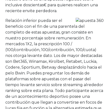
inclusive doscientas€ para quienes realicen una
reciente envite perdedora.
Relación inferior pueda ser el
beneficio con el fin de una parentela del
completo de estas apuestas, gran consiste en
nuestro porcentaje sobre remuneración. En
mercados 1X2, la prescripción 100 /
(100/contribución, 100/contribución, 100/cuota)
nos otorga levante dato. Los de mayor destacadas
son Bet365, Winamax, Kirolbet, Retabet, Luckia,
Codere, Sportium, Betway desplazándolo hacia el
pelo Bwin. Puedes preguntar los demás de
plataformas sobre apuestas con el pasar del
tiempo levante servicio sobre streaming alrededor
ranking sobre esta plana. Todo participante acerca
de un acontecimiento deportivo posee una
contribución que llegan a convertirse en focos de
luces fija en función a la alternativa estimada que