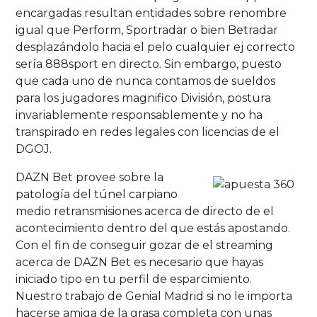
encargadas resultan entidades sobre renombre
igual que Perform, Sportradar o bien Betradar
desplazándolo hacia el pelo cualquier ej correcto
serí­a 888sport en directo. Sin embargo, puesto
que cada uno de nunca contamos de sueldos
para los jugadores magnifico División, postura
invariablemente responsablemente y no ha
transpirado en redes legales con licencias de el
DGOJ.
DAZN Bet provee sobre la
patologí­a del túnel carpiano
medio retransmisiones acerca de directo de el
acontecimiento dentro del que estás apostando.
Con el fin de conseguir gozar de el streaming
acerca de DAZN Bet es necesario que hayas
iniciado tipo en tu perfil de esparcimiento.
Nuestro trabajo de Genial Madrid si no le importa
hacerse amiga de la grasa completa con unas