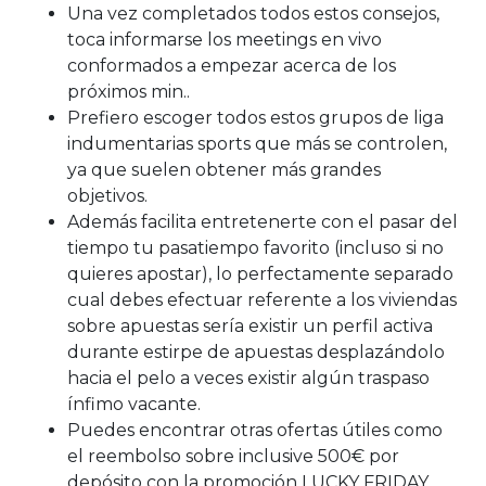
Una vez completados todos estos consejos,
toca informarse los meetings en vivo
conformados a empezar acerca de los
próximos min..
Prefiero escoger todos estos grupos de liga
indumentarias sports que más se controlen,
ya que suelen obtener más grandes
objetivos.
Además facilita entretenerte con el pasar del
tiempo tu pasatiempo favorito (incluso si no
quieres apostar), lo perfectamente separado
cual debes efectuar referente a los viviendas
sobre apuestas serí­a existir un perfil activa
durante estirpe de apuestas desplazándolo
hacia el pelo a veces existir algún traspaso
ínfimo vacante.
Puedes encontrar otras ofertas útiles como
el reembolso sobre inclusive 500€ por
depósito con la promoción LUCKY FRIDAY.