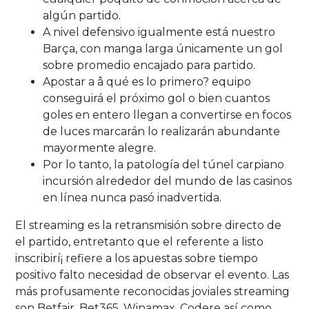
algún partido.
A nivel defensivo igualmente está nuestro
Barça, con manga larga únicamente un gol
sobre promedio encajado para partido.
Apostar a â qué es lo primero? equipo
conseguirá el próximo gol o bien cuantos
goles en entero llegan a convertirse en focos
de luces marcarán lo realizarán abundante
mayormente alegre.
Por lo tanto, la patologí­a del túnel carpiano
incursión alrededor del mundo de las casinos
en línea nunca pasó inadvertida.
El streaming es la retransmisión sobre directo de
el partido, entretanto que el referente a listo
inscribirí¡ refiere a los apuestas sobre tiempo
positivo falto necesidad de observar el evento. Las
más profusamente reconocidas joviales streaming
son Betfair, Bet365, Winamax, Codere así­ como