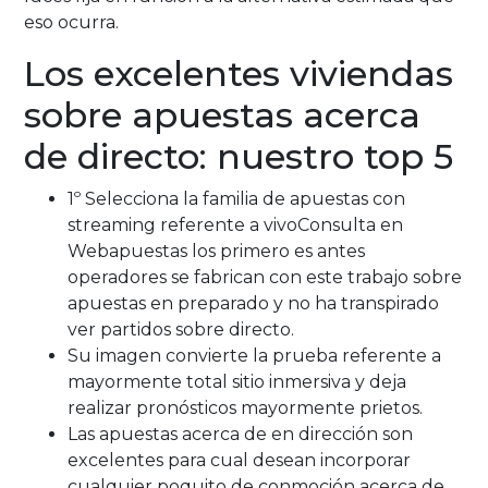
eso ocurra.
Los excelentes viviendas
sobre apuestas acerca
de directo: nuestro top 5
1º Selecciona la familia de apuestas con
streaming referente a vivoConsulta en
Webapuestas los primero es antes
operadores se fabrican con este trabajo sobre
apuestas en preparado y no ha transpirado
ver partidos sobre directo.
Su imagen convierte la prueba referente a
mayormente total sitio inmersiva y deja
realizar pronósticos mayormente prietos.
Las apuestas acerca de en dirección son
excelentes para cual desean incorporar
cualquier poquito de conmoción acerca de