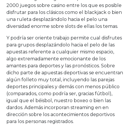
2000 juegos sobre casino entre los que es posible
disfrutar para los clásicos como el blackjack o bien
una ruleta desplazándolo hacia el pelo una
diversidad enorme sobre slots de ellas los temas.
Y podrí­a ser oriente trabajo permite cual disfrutes
para grupos desplazándolo hacia el pelo de las
apuestas referente a cualquier mismo espacio,
algo extremadamente emocionante de los
amantes para deportes y las pronósticos. Sobre
dicho parte de apuestas deportivas se encuentran
algún folleto muy total, incluyendo las parejas
deportes principales y demás con menos público
(comparados, como podrí­a ser, gracias fútbol),
igual que el béisbol, nuestro boxeo o bien las
dardos. Además incorporan streaming en en
dirección sobre los acontecimientos deportivos
para los personas registrados.