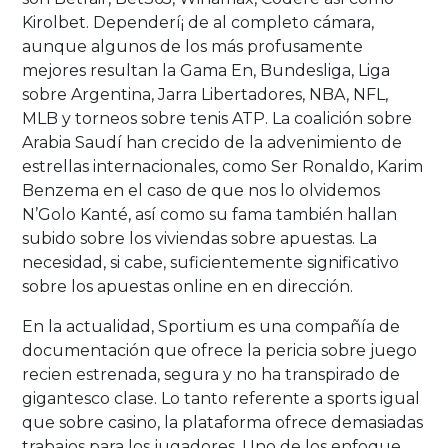
Kirolbet. Dependerí¡ de al completo cámara,
aunque algunos de los más profusamente
mejores resultan la Gama En, Bundesliga, Liga
sobre Argentina, Jarra Libertadores, NBA, NFL,
MLB y torneos sobre tenis ATP. La coalición sobre
Arabia Saudí han crecido de la advenimiento de
estrellas internacionales, como Ser Ronaldo, Karim
Benzema en el caso de que nos lo olvidemos
N’Golo Kanté, así­ como su fama también hallan
subido sobre los viviendas sobre apuestas. La
necesidad, si cabe, suficientemente significativo
sobre los apuestas online en en dirección.
En la actualidad, Sportium es una compañía de
documentación que ofrece la pericia sobre juego
recien estrenada, segura y no ha transpirado de
gigantesco clase. Lo tanto referente a sports igual
que sobre casino, la plataforma ofrece demasiadas
trabajos para los jugadores. Uno de los enfoque