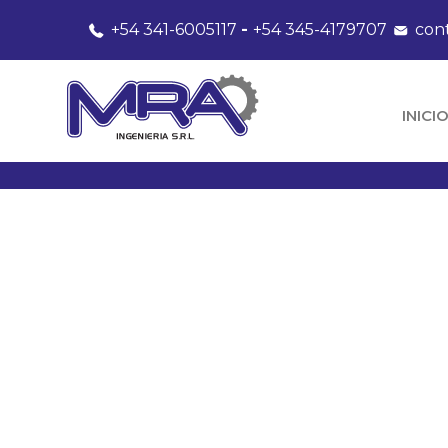
+54 341-6005117
-
+54 345-4179707
con
INICI