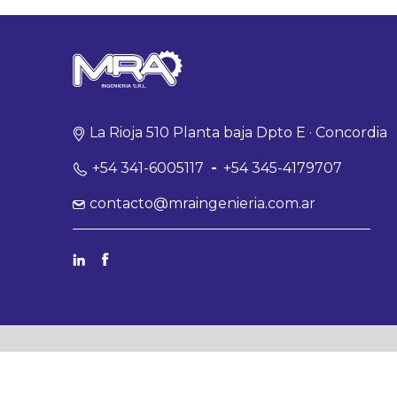
La Rioja 510 Planta baja Dpto E · Concordia
+54 341-6005117
-
+54 345-4179707
contacto@mraingenieria.com.ar